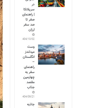
در
سریلانکا
| راهنمای
صفر تا
صد سفر
ارزان
1404/10/02
وست
میدلندز
انگلستان
–
راهنمای
سفر به
چهارمین
مقصد
جذاب
1404/09/21
جاذبه