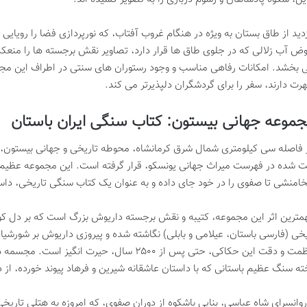
زدید از طاق بستان به ویژه در هنگام غروب آفتاب، که نورپردازی فضا را رویا
ض آب زلالی که در جلوی طاق ها قرار دارد، تصاویر نقش برجسته ها را منعکس
 بخشد. امکانات رفاهی مناسب و وجود رستوران های سنتی در اطراف این مجم
رت دارند، سفر را برای گردشگران دلپذیرتر می کند.
موعه جهانی بیستون: کتاب سنگی ایران باستان
 فاصله سی کیلومتری شمال شرق کرمانشاه، محوطه تاریخی و جهانی بیستون، ی
ت شده در فهرست میراث جهانی یونسکو، قرار گرفته است. این مجموعه عظیم، گن
امنشی تا صفوی را در خود جای داده و به عنوان یک کتاب سنگی تاریخی، دا
مترین اثر این مجموعه، کتیبه و نقش برجسته داریوش بزرگ است که بر دل ک
خی (فارسی باستان، عیلامی و بابلی) نگاشته شده و پیروزی داریوش بر شورشی
عظمت و دقت این حکاکی، حتی پس از ۲۵۰۰ سال، حیرت
ته سنگ عظیم باستانی که با داستان عاشقانه شیرین و فرهاد پیوند خورده، از
روانسرای شاه عباسی، بنایی باشکوه از دوران صفوی، که امروزه به هتلی تاریخ