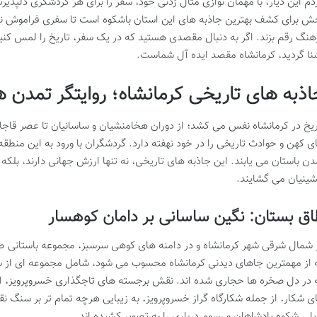
دم این دیار، با مهمان نوازی مثال زدنی خود، سفر را برای هر گردشگری دلپذیرت
ش برای کشف بهترین جاذبه های این استان باشکوه است تا سفری فراموش نشدن
هنگ رقم بزند. اگر به دنبال مقصدی هستید که در یک سفر، تاریخ را لمس کنی
نا گردید، کرمانشاه مقصد ایده آل شماست.
اذبه های تاریخی کرمانشاه؛ روایتگر تمدن 
ریخ در کرمانشاه نفس می کشد؛ از دوران هخامنشیان و ساسانیان تا عصر قاجار
ی کهن و حوادث تاریخی را در خود نهفته دارد. گردشگران با ورود به این منطقه، 
دن باستان می یابند. این جاذبه های تاریخی، نه تنها ارزش جهانی دارند، بلک
شینیان می گشایند.
ق بستان: نگین ساسانی بر دامان کوهسار
 شمال شرقی شهر کرمانشاه و در دامنه های کوهی سرسبز، مجموعه باستانی طاق
 از مهمترین جاهای دیدنی کرمانشاه محسوب می شود، شامل مجموعه ای از سن
 در دل صخره ها حجاری شده اند. نقش برجسته های تاجگذاری خسروپرویز، ار
ی شکار، از جمله شکارگاه گراز خسروپرویز، به زیبایی هرچه تمام تر بر سنگ ن
یل، شکوه پادشاهان و رسوم درباری را به تصویر کشیده اند.