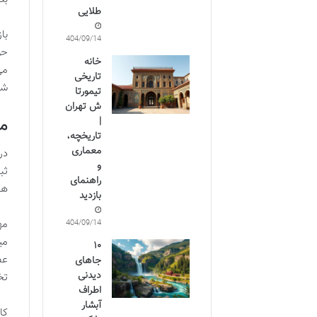
طلایی
با
1404/09/14
حو
خانه
می
تاریخی
شه
تیمورتا
ش تهران
مج
|
تاریخچه،
معماری
در
و
ثب
راهنمای
هخ
بازدید
مه
1404/09/14
می
۱۰
جاهای
دیدنی
تخ
اطراف
آبشار
کا