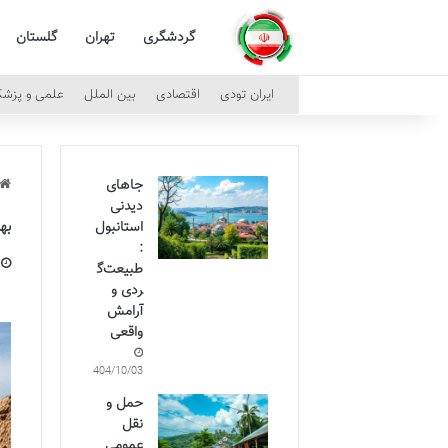
گردشگری
تهران
گلستان
ایران تودی
اقتصادی
بین الملل
علمی و پزش
جاهای
دیدنی
به
استانبول
:
طبیعت‌گ
ردی و
آرامش
واقعی
1404/10/03
حمل و
نقل
عمومی