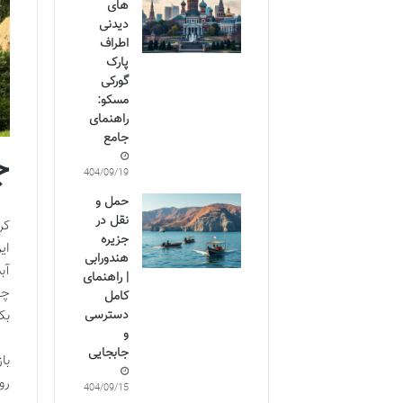
های
دیدنی
اطراف
پارک
گورکی
مسکو:
راهنمای
جامع
ج
1404/09/19
حمل و
نقل در
کر
جزیره
ای
هندورابی
آب
| راهنمای
چن
کامل
بک
دسترسی
و
جابجایی
با
رو
1404/09/15