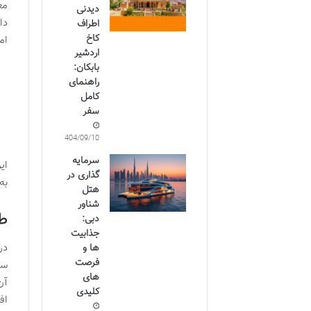
مع
دیدنی
دا
اطراف
کاخ
ام
اردشیر
بابکان:
راهنمای
کامل
سفر
1404/09/10
سرمایه
ای
گذاری در
به
هتل
شناور
طا
دبی:
جذابیت
در
ها و
فرصت
سا
های
آن
کلیدی
اف