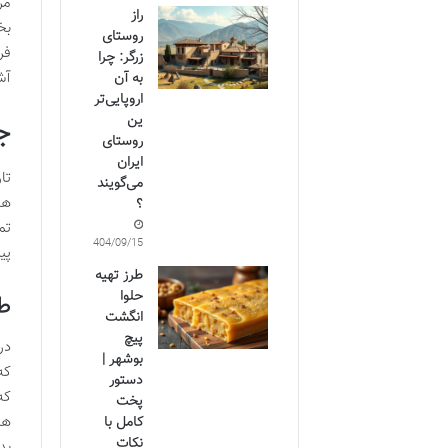
مر
راز
بخ
روستای
فر
زرگر: چرا
آش
به آن
اروپایی‌تر
ین
ج
روستای
ایران
تا
می‌گویند
ها
؟
تم
1404/09/15
پی
طرز تهیه
حلوا
طا
انگشت
پیچ
در
بوشهر |
که
دستور
که
پخت
ها
کامل با
نکات
بد