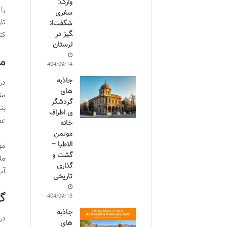
وارک:
را
سفری
تا
شگفت‌ان
گیز در
کت
لرستان
مع
1404/09/14
جاذبه
در
های
من
گردشگر
بن
ی اطراف
عظ
خانه
موتمن
الاطبا –
مو
گشت و
مل
گذاری
آب
تاریخی
گو
1404/09/13
جاذبه
در
های