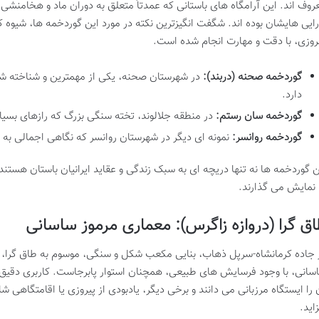
روف اند. این آرامگاه های باستانی که عمدتاً متعلق به دوران ماد و هخامنشی
رایی هایشان بوده اند. شگفت انگیزترین نکته در مورد این گوردخمه ها، شیوه 
روزی، با دقت و مهارت انجام شده است.
گوردخمه صحنه (دربند):
در شهرستان صحنه، یکی از مهمترین و شناخته شد
دارد.
گوردخمه سان رستم:
در منطقه جلالوند، تخته سنگی بزرگ که رازهای بسیا
گوردخمه روانسر:
نمونه ای دیگر در شهرستان روانسر که نگاهی اجمالی به
ن گوردخمه ها نه تنها دریچه ای به سبک زندگی و عقاید ایرانیان باستان هستند،
 نمایش می گذارند.
ق گرا (دروازه زاگرس): معماری مرموز ساسانی
 جاده کرمانشاه-سرپل ذهاب، بنایی مکعب شکل و سنگی، موسوم به طاق گرا، خو
سانی، با وجود فرسایش های طبیعی، همچنان استوار پابرجاست. کاربری دقیق آن 
 را ایستگاه مرزبانی می دانند و برخی دیگر، یادبودی از پیروزی یا اقامتگاهی ش
زاید.