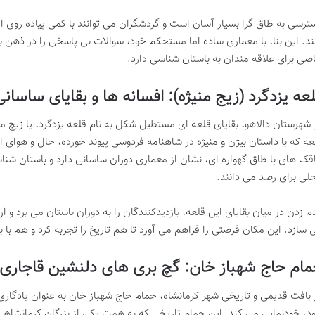
ترسی به طاق گرا بسیار آسان است و گردشگران می توانند با کمی پیاده روی از
ند. این بنا، با معماری ساده اما مستحکم خود، سوالات بی پاسخی را در ذهن بی
صی برای علاقه مندان به باستان شناسی دارد.
عه یزدگرد (زیج منیژه): افسانه ها و بقایای ساسانی
 شهرستان دالاهو، بقایای قلعه ای مستطیل شکل به نام قلعه یزدگرد، یا زیج من
عه که با داستان بیژن و منیژه در شاهنامه فردوسی پیوند خورده، حال و هوای ا
اقک های با طاق گهواره ای، نشان از معماری دوران ساسانی دارد و باستان شناس
لی برای رصد می دانند.
م زدن در میان بقایای این قلعه، بازدیدکنندگان را به دوران باستان می برد و ار
 سازد. این مکان فرصتی را فراهم می آورد تا هم تاریخ را تجربه کرد و هم ب
ام حاج شهباز خان: گچ بری های دلنشین قاجاری
 بافت قدیمی و تاریخی شهر کرمانشاه، حمام حاج شهباز خان به عنوان یادگاری از
د، خودنمایی می کند. این حمام تاریخی که به همت یکی از بزرگان کرمانشاهی 