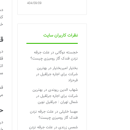
1404/09/09
دس
کن
خا
نظرات کاربران سایت
قل
در
خجسته دوگانی
در
علت جرقه
قل
نزدن فندک گاز رومیزی چیست؟
ات
بختیار امیربختیار
در
بهترین
مح
شرکت برای اجاره جرثقیل در
فرحزاد
قد
شهاب الدین ریوندی
در
بهترین
می
شرکت برای اجاره جرثقیل در
شمال تهران : جرثقیل نوین
حم
مهسا خلیلی
در
علت جرقه نزدن
فندک گاز رومیزی چیست؟
در
شمس زرندی
در
علت جرقه نزدن
خو