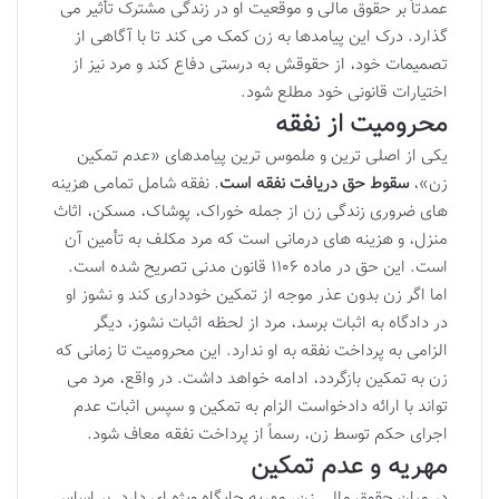
عمدتاً بر حقوق مالی و موقعیت او در زندگی مشترک تأثیر می
گذارد. درک این پیامدها به زن کمک می کند تا با آگاهی از
تصمیمات خود، از حقوقش به درستی دفاع کند و مرد نیز از
اختیارات قانونی خود مطلع شود.
محرومیت از نفقه
یکی از اصلی ترین و ملموس ترین پیامدهای «عدم تمکین
زن»،
سقوط حق دریافت نفقه است
. نفقه شامل تمامی هزینه
های ضروری زندگی زن از جمله خوراک، پوشاک، مسکن، اثاث
منزل، و هزینه های درمانی است که مرد مکلف به تأمین آن
است. این حق در ماده ۱۱۰۶ قانون مدنی تصریح شده است.
اما اگر زن بدون عذر موجه از تمکین خودداری کند و نشوز او
در دادگاه به اثبات برسد، مرد از لحظه اثبات نشوز، دیگر
الزامی به پرداخت نفقه به او ندارد. این محرومیت تا زمانی که
زن به تمکین بازگردد، ادامه خواهد داشت. در واقع، مرد می
تواند با ارائه دادخواست الزام به تمکین و سپس اثبات عدم
اجرای حکم توسط زن، رسماً از پرداخت نفقه معاف شود.
مهریه و عدم تمکین
در میان حقوق مالی زن، مهریه جایگاه ویژه ای دارد. بر اساس