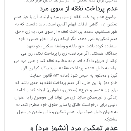
موجهی برای عدم تمکین زن در شرایط خاص قرار گیرند.
عدم پرداخت نفقه از سوی مرد
موضوع عدم پرداخت نفقه از سوی مرد و ارتباط آن با حق عدم
تمکین زن، گاهی اوقات ابهام آفرین است. باید دانست که به
طور مستقیم، «عدم پرداخت نفقه» از سوی مرد، به زن «حق
عدم تمکین» نمی دهد، مگر اینکه زن از «حق حبس» خود
استفاده کرده باشد. حق نفقه و وظیفه تمکین، دو تعهد
جداگانه هستند. اگر مرد نفقه زن را پرداخت نکند، زن می
تواند از طریق دادگاه اقدام به مطالبه نفقه کند و حتی مرد می
تواند به دلیل «عدم پرداخت نفقه» مورد پیگرد کیفری قرار
گیرد و محکوم به حبس شود (ماده ۵۳ قانون حمایت
خانواده). با این حال، اگر عدم پرداخت نفقه به حدی باشد که
برای زن «عسر و حرج» (سختی و دشواری) ایجاد کند و ادامه
زندگی را غیرممکن سازد، زن می تواند این موضوع را به عنوان
دلیلی برای درخواست طلاق یا سایر حقوق خود مطرح کند، نه
به عنوان دلیل صرف برای عدم تمکین و باقی ماندن در منزل
مشترک.
عدم تمکین مرد (نشوز مرد) و