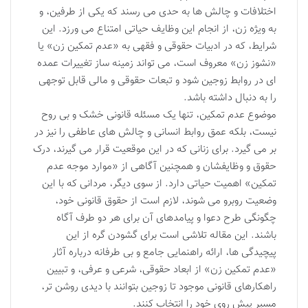
اختلافات و چالش ها به حدی می رسند که یکی از طرفین، و
به ویژه زن، از انجام این وظایف حیاتی امتناع می ورزد. این
شرایط، که در ادبیات حقوقی و فقهی به «عدم تمکین زن» یا
«نشوز زن» معروف است، می تواند زمینه ساز تغییرات عمده
ای در روابط زوجین شود و تبعات حقوقی و مالی قابل توجهی
را به دنبال داشته باشد.
موضوع عدم تمکین، تنها یک مسئله قانونی خشک و بی روح
نیست، بلکه عمق روابط انسانی و چالش های عاطفی را نیز در
بر می گیرد. برای زنانی که در این موقعیت قرار می گیرند، درک
حقوق و وظایفشان و همچنین آگاهی از «موارد موجه عدم
تمکین» اهمیت حیاتی دارد. از سوی دیگر، مردانی که با این
وضعیت روبرو می شوند، لازم است از حقوق قانونی خود،
چگونگی طرح دعوا و پیامدهای آن برای هر دو طرف آگاه
باشند. این مقاله تلاشی است برای گشودن گره از این
پیچیدگی ها، ارائه راهنمایی جامع و بی طرفانه درباره آثار
«عدم تمکین زن» از ابعاد حقوقی، شرعی و عرفی، و تبیین
راهکارهای قانونی موجود تا زوجین بتوانند با دیدی روشن تر،
مسیر پیش روی خود را انتخاب کنند.