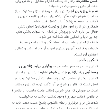
حسن معاشرت:
رفتار شایسته، احترام متقابل، و تلاش برای
حفظ آرامش و صمیمیت در خانواده.
عدم خروج بدون اجازه:
زن برای خروج از منزل مشترک، نیاز
به اجازه شوهر دارد، مگر اینکه برای انجام وظایف ضروری
(مانند مراجعه به پزشک) یا با توافق قبلی باشد.
همکاری در اداره امور منزل و تربیت فرزندان:
ایفای نقش
فعال در اداره خانه و پرورش فرزندان، به عنوان بخش های
جدایی ناپذیر تمکین عام شناخته می شود.
هدف از تمکین عام، ایجاد هماهنگی و انسجام در محیط
خانواده و فراهم آوردن بستری امن و آرام برای رشد و تعالی
اعضای آن است.
تمکین خاص
تمکین خاص به طور مشخص به
برقراری روابط زناشویی و
پاسخگویی به نیازهای جنسی شوهر
اشاره دارد. این جنبه از
تمکین، یکی از اساسی ترین پایه های زندگی مشترک و بقای
نسل است که قانون و شرع بر آن تأکید کرده اند. زن موظف
است در صورتی که مانع شرعی (مانند عادت ماهیانه یا نفاس)
یا قانونی (مانند بیماری) وجود نداشته باشد، به درخواست
شوهرش برای برقراری رابطه زناشویی پاسخ مثبت دهد. باید به
این نکته مهم توجه داشت که تمکین خاص به هیچ وجه به