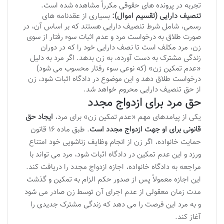
تجربه در پرونده های حقوقی مکرراً مشاهده شده است.
تنصیف دارایی (تقسیم اموال):
بسیاری از عقدنامه های
رسمی، شامل شرط تنصیف دارایی هستند که بر اساس آن، در
صورت طلاق به درخواست مرد و عدم اثبات سوء رفتار از سوی
زن، مرد مکلف است تا نصف دارایی خود را که در دوران
زندگی مشترک به دست آورده، به زن بدهد. اگر مرد به دلیل
«عدم تمکین زن» (که نوعی سوء رفتار محسوب می شود)
درخواست طلاق دهد و این موضوع در دادگاه اثبات شود، زن
از حق تنصیف دارایی محروم خواهد شد.
حق مرد برای ازدواج مجدد
یکی از پیامدهای مهم «عدم تمکین زن» برای مرد،
ایجاد حق
قانونی برای او جهت ازدواج مجدد است
. طبق ماده ۱۶ قانون
حمایت خانواده، اگر زن از انجام وظایف زناشویی خود امتناع
ورزد و این عدم تمکین در دادگاه اثبات شود، مرد می تواند با
مراجعه به دادگاه خانواده، اجازه ازدواج مجدد را دریافت کند.
این اجازه معمولاً پس از صدور حکم الزام به تمکین و گذشت
مدت زمان معقولی از عدم اجرای آن توسط زن صادر می شود
و به مرد این فرصت را می دهد که زندگی مشترک جدیدی را
آغاز کند.