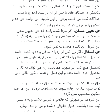
بروز مشکلات احتمالی در آینده، درج «شروط ضمن عقد
نکاح» است. این شروط، توافقاتی هستند که زوجین با رضایت
یکدیگر، در هنگام عقد یا پس از آن در سند ازدواج یا سند
جداگانه ثبت می کنند. برخی از این شروط می توانند حق عدم
تمکین را برای زن در شرایط خاص ایجاد کنند:
حق تعیین مسکن:
اگر شرط شده باشد که حق تعیین محل
سکونت با زن است، مرد نمی تواند زن را مجبور به زندگی در
محلی کند که او نمی پسندد و در صورت عدم تبعیت مرد از
این شرط، زن ناشزه محسوب نمی شود.
حق اشتغال:
اگر زن قبل از ازدواج شاغل بوده یا قصد ادامه
تحصیل و اشتغال را داشته و این موضوع به عنوان شرط در
عقد ذکر شده باشد، شوهر نمی تواند او را از ادامه کار یا
تحصیل منع کند. در صورت ممانعت، زن می تواند به کار یا
تحصیل خود ادامه دهد و این عمل او عدم تمکین تلقی نمی
شود.
حق مسافرت:
در صورت وجود شرط حق مسافرت، زن می
تواند بدون نیاز به اجازه شوهر به مسافرت برود و این امر عدم
تمکین محسوب نمی گردد.
این شروط، در صورتی که قانونی و شرعی باشند و به درستی
ثبت شده باشند، اعتبار حقوقی داشته و می توانند مبنای