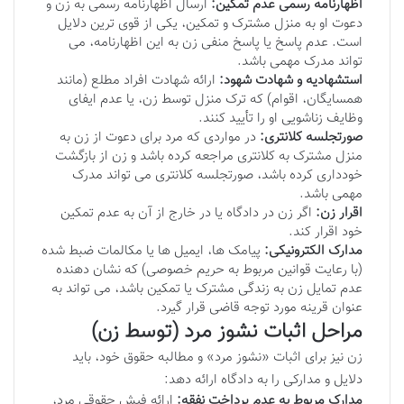
اظهارنامه رسمی عدم تمکین:
ارسال اظهارنامه رسمی به زن و
دعوت او به منزل مشترک و تمکین، یکی از قوی ترین دلایل
است. عدم پاسخ یا پاسخ منفی زن به این اظهارنامه، می
تواند مدرک مهمی باشد.
استشهادیه و شهادت شهود:
ارائه شهادت افراد مطلع (مانند
همسایگان، اقوام) که ترک منزل توسط زن، یا عدم ایفای
وظایف زناشویی او را تأیید کنند.
صورتجلسه کلانتری:
در مواردی که مرد برای دعوت از زن به
منزل مشترک به کلانتری مراجعه کرده باشد و زن از بازگشت
خودداری کرده باشد، صورتجلسه کلانتری می تواند مدرک
مهمی باشد.
اقرار زن:
اگر زن در دادگاه یا در خارج از آن به عدم تمکین
خود اقرار کند.
مدارک الکترونیکی:
پیامک ها، ایمیل ها یا مکالمات ضبط شده
(با رعایت قوانین مربوط به حریم خصوصی) که نشان دهنده
عدم تمایل زن به زندگی مشترک یا تمکین باشد، می تواند به
عنوان قرینه مورد توجه قاضی قرار گیرد.
مراحل اثبات نشوز مرد (توسط زن)
زن نیز برای اثبات «نشوز مرد» و مطالبه حقوق خود، باید
دلایل و مدارکی را به دادگاه ارائه دهد:
مدارک مربوط به عدم پرداخت نفقه:
ارائه فیش حقوقی مرد،