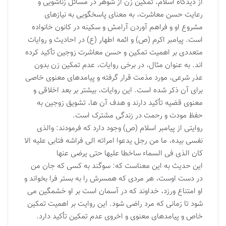
از دیدگاه اسلام، تمکین زن از شوهر در مسائل زناشویی و
رعایت حسن معاشرت، به معنای پاسخگویی به نیازهای
مشروع او و فراهم آوردن آرامش و سکینه در کانون خانواده
است. پیامبر اکرم (ص) و ائمه اطهار (ع) در احادیث و روایات
متعددی بر اهمیت تمکین و حسن معاشرت زوجین تأکید کرده
اند. به عنوان مثال، در برخی روایات، عدم تمکین زن بدون
عذر شرعی، مورد مذمت قرار گرفته و پیامدهای معنوی خاصی
برای آن ذکر شده است. این روایات، بیشتر بر بعد اخلاقی و
معنوی قضیه تأکید دارند و هدف آن ها، تشویق زوجین به
حفظ مودت و رحمت در زندگی مشترک است.
روایتی از پیامبر اسلام (ص) وجود دارد که فرمودند: والذی
نفسی بیده، ما من رجل یدعوا امراته الی فراشه فتابی علیه الا
کان الذی فی السماء ساخطا علیها حتی یرضی عنها
این حدیث به این معناست که: سوگند به کسی که جان من
در دست اوست، هر مردی که همسرش را به بستر فرا بخواند و
او امتناع ورزد، خداوند که در آسمان است بر او خشمگین می
شود تا زمانی که مرد راضی شود. این روایت بر اهمیت تمکین
خاص و پیامدهای معنوی و اخروی عدم تمکین تأکید دارد.