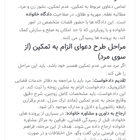
تمامی دعاوی مربوط به تمکین، عدم تمکین، نشوز زن و مرد،
مطالبه نفقه، مهریه و طلاق، در صلاحیت
دادگاه خانواده
است. این دادگاه ها با حضور قضات متخصص در امور
خانواده و با رویکردی که تا حد امکان به صلح و سازش کمک
کند، به پرونده ها رسیدگی می کنند.
مراحل طرح دعوای الزام به تمکین (از
سوی مرد)
اگر مرد مدعی عدم تمکین همسر خود باشد، باید این مراحل
را طی کند:
تقدیم دادخواست:
مرد باید با مراجعه به دفاتر خدمات قضایی
الکترونیک، دادخواست الزام به تمکین زوجه را ثبت کند. در
این دادخواست، باید مشخصات کامل زوجین، شرح دقیق
وقایع منجر به عدم تمکین (مانند ترک منزل، عدم برقراری
رابطه زناشویی) و دلایل و مدارک موجود ذکر شود.
ارجاع به داوری و مشاوره خانواده:
در بسیاری از پرونده های
خانواده، قبل از رسیدگی قضایی، طرفین به مراکز مشاوره
خانواده ارجاع داده می شوند. هدف از این مرحله، فراهم
آوردن فرصتی برای گفت وگو، حل اختلافات و در صورت
امکان، صلح و سازش است.