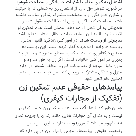
اشتغال به کاری مغایر با شئونات خانوادگی و مصلحت شوهر:
در قانون، شوهر حق دارد از اشتغال زن به شغلی که با حیثیت
و شئون خانوادگی او یا مصلحت مشترک زندگی منافات داشته
باشد، ممانعت کند. اگر زن پس از مخالفت معقول شوهر،
همچنان به آن شغل ادامه دهد، ممکن است عدم تمکین او
اثبات شود. البته این ممانعت باید منطقی و قابل دفاع باشد.
سرپیچی از ریاست شوهر در امور کلی زندگی:
قانون مدنی،
ریاست خانواده را به مرد واگذار کرده است. این ریاست به
معنای دیکتاتوری نیست، بلکه به معنای مدیریت و مسئولیت
پذیری در امور کلی خانواده است. اگر زن به طور مداوم و
بدون دلیل موجه از تصمیمات کلی و منطقی شوهر در اداره
منزل و زندگی مشترک سرپیچی کند، می تواند مصداق عدم
تمکین عام تلقی شود.
پیامدهای حقوقی عدم تمکین زن
(تفکیک از مجازات کیفری)
همان طور که بارها تأکید شد، عدم تمکین زن جرمی کیفری
نیست و به دنبال آن مجازات هایی مانند زندان یا جریمه نقدی
(به مفهوم مجازات کیفری) وجود ندارد. با این حال، این
وضعیت حقوقی، پیامدهای مهمی را برای زن در پی دارد که