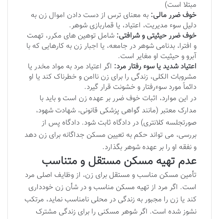
مبتلا است)
خوف ضرر مالی:
به معنای ترس از دست دادن اموال زن به
دلیل سوء مدیریت، اعتیاد، یا قماربازی شوهر.
خوف ضرر حیثیتی و شرافتی:
شامل توهین های مکرر، تهمت
و افترا، بدنامی شوهر در جامعه، یا اجبار زن به کارهایی که با
آبرو و حیثیت او مغایر است.
اعتیاد شدید یا سوء رفتار مرد:
اگر اعتیاد مرد به مواد مخدر یا
مشروبات الکلی، زندگی را برای زن ناامن و خطرناک کند یا او
دائماً مورد سوءرفتار و خشونت قرار گیرد.
در این موارد، اثبات خوف ضرر بر عهده زن است و باید با
مدارک معتبر (مانند گواهی پزشکی قانونی، شهادت شهود،
صورتجلسه کلانتری) در دادگاه ثابت شود. دادگاه پس از
بررسی، می تواند حکم به تعیین مسکن جداگانه برای زن دهد
و نفقه او را بر عهده شوهر بگذارد.
عدم تهیه مسکن مستقل و متناسب
تأمین مسکن مناسب و مستقل برای زن، از وظایف اصلی مرد
است. اگر مرد از تهیه مسکن مناسب و در شأن زن خودداری
کند یا زن را مجبور به زندگی در محلی نامناسب نماید، مرتکب
نشوز شده است. اگر شوهر مسکنی را برای زندگی مشترک