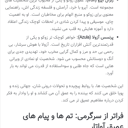
ژنرال آیرو (Iroh):
عموی زوکو و یکی از محبوب ترین شخصیت های
مجموعه است. آیرو با خرد، آرامش و فلسفه زندگی اش، راهنمایی
معنوی برای زوکو و منبع الهام برای مخاطبان است. او به اهمیت
چای، موسیقی و پیدا کردن شادی در لحظات کوچک زندگی اعتقاد
دارد و آموزه هایش به قلب می نشیند.
پرنسس آزولا (Azula):
خواهر کوچک تر زوکو و یکی از
قدرتمندترین آتش افزاران تاریخ است. آزولا با هوش سرشار، بی
رحمی بی حد و مرز و کمال گرایی مخرب خود، تهدیدی جدی برای
آنگ و دوستانش محسوب می شود. شخصیت او نمادی از ویرانی
هایی است که جاه طلبی و سوءاستفاده از قدرت می تواند به بار
آورد.
این شخصیت ها، با روابط پیچیده و تحولات درونی شان، جهانی زنده و
پویا خلق می کنند که بیننده را به عمق آن می کشاند و او را وادار به فکر
کردن درباره مفاهیم عمیق تر می کند.
فراتر از سرگرمی: تم ها و پیام های
عمیق آواتار