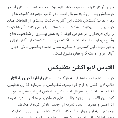
جهان آواتار تنها به مجموعه های تلویزیونی محدود نشد. داستان آنگ و
دوستانش پس از وقایع سریال اصلی، در قالب مجموعه کامیک ها و
رمان ها نیز گسترش یافت. این آثار به جزئیات بیشتری از اتفاقات میان
دو سریال می پردازند و شکاف های داستانی را پر می کنند. آن ها فرصتی
را برای طرفداران فراهم می آورند تا به عمق بیشتری از شخصیت ها و
وقایع بپردازند و از ماجراهای ناگفته ی پس از شکست لرد آتش اوزای
باخبر شوند. این گسترش داستانی، نشان دهنده پتانسیل بالای جهان
آواتار برای روایت گری های متنوع است.
اقتباس لایو اکشن نتفلیکس
در سال های اخیر، اشتیاق به بازآفرینی داستان
آواتار: آخرین بادافزار
در
قالب لایو اکشن به اوج خود رسید. نتفلیکس، با سرمایه گذاری عظیمی،
اقدام به ساخت یک سریال لایو اکشن بر اساس این انیمیشن محبوب
کرد. این اقتباس، با وجود چالش های فراوان برای وفادار ماندن به روح
اثر اصلی و همزمان ایجاد تجربه ای جدید، تلاش کرده تا مخاطبان
جدیدی را به این جهان جذب کند. واکنش ها به این سریال متفاوت
بوده، اما اشتیاق برای دیدن شخصیت ها و داستان در قالبی جدید،