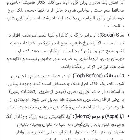
که نقش یک مادر را برای گروه ایفا می کند. کاتارا همیشه حامی و
محافظ تیم است و توانایی های درمانی او نه تنها جسم، بلکه روح
دوستانش را نیز التیام می بخشد. او نماد رشد، امید و توانایی های
بالقوه است.
ساکا (Sokka):
او برادر بزرگ تر کاتارا و تنها عضو غیرعنصر افزار در
تیم است. ساکا با شوخ طبعی، نبوغ استراتژیک و اختراعات بامزه
اش، منبع طنز و انرژی گروه است. او نشان می دهد که برای
قهرمان بودن، لزوماً نیازی به قدرت های جادویی نیست و ذکاوت و
شجاعت نیز می تواند راهگشا باشد.
تاف بیفانگ (Toph Beifong):
او در فصل دوم به تیم ملحق می
شود. تاف یک خاک افزار نابغه و مستقل است که با وجود نابینایی،
با استفاده از خاک افزاری بصری (دیدن از طریق ارتعاشات زمین)
به یکی از قدرتمندترین شخصیت ها تبدیل می شود. او نمادی از
قدرت درونی، اعتماد به نفس و شکستن مرزهای محدودیت است.
آپا (Appa) و مومو (Momo):
آپا، گاومیش پرنده بزرگ و وفادار آنگ
و مومو، لمور بالدار بازیگوش، نه تنها به عنوان وسیله نقلیه و
همراهان طنز، بلکه به عنوان اعضای جدایی ناپذیر تیم آواتار،