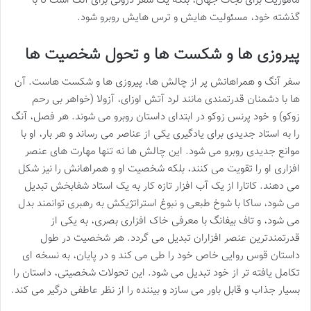
ماموریت برای نجات جهان، بلکه یک سفر درونی برای آنگ است تا با
گذشته خود، مسئولیت هایش و ترس هایش روبرو شود.
پیروزی ها و شکست ها و تحول شخصیت ها
سفر آنگ و همراهانش پر از چالش ها، پیروزی ها و شکست هاست. آن
ها با دشمنان قدرتمندی مانند لرد آتش اوزای، آزولا (خواهر بی رحم
زوکو) و خود پرنس زوکو در ابتدای داستان روبرو می شوند. هر فصل، آنگ
را به استاد جدیدی برای یادگیری یکی از عناصر می رساند و هر بار، او با
موانع جدیدی روبرو می شود. این چالش ها نه تنها مهارت های عنصر
افزاری او را تقویت می کنند، بلکه شخصیت او و همراهانش را نیز شکل
می دهند. کاتارا از یک آب افزار تازه کار به یک استاد شفابخش تبدیل
می شود، ساکا با شوخ طبعی و نبوغ استراتژیکش به رهبری توانمند بدل
می شود، و تاف بیفانگ با معرفی خاک افزاری بصری، به یکی از
قدرتمندترین عنصر افزاران تبدیل می گردد. هر شخصیت در طول
داستان قوس روایی خاص خود را طی می کند و در پایان، به نسخه ای
تکامل یافته تر از خود تبدیل می شود. این تحولات شخصیتی، داستان را
بسیار جذاب و قابل باور می سازد و بیننده را از نظر عاطفی درگیر می کند.