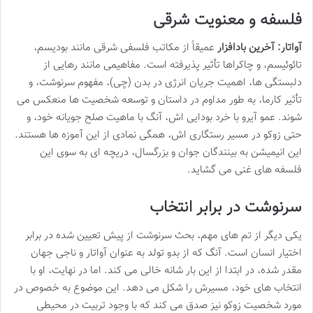
فلسفه و معنویت شرقی
آواتار: آخرین بادافزار
عمیقاً از مکاتب فلسفی شرقی مانند بودیسم،
تائوئیسم، و چاکراها تأثیر پذیرفته است. مفاهیمی مانند رهایی از
دلبستگی ها، اهمیت جریان انرژی در بدن (چی)، مفهوم سرنوشت، و
تأثیر کارما، به طور مداوم در داستان و توسعه شخصیت ها منعکس می
شوند. عمو آیرو با خرد بودایی اش، آنگ با ماهیت صلح جویانه خود، و
حتی زوکو در مسیر رستگاری اش، همگی نمادی از این آموزه ها هستند.
این انیمیشن به بینندگان جوان و بزرگسال، دریچه ای به سوی این
فلسفه های غنی می گشاید.
سرنوشت در برابر انتخاب
یکی دیگر از تم های مهم، بحث سرنوشت از پیش تعیین شده در برابر
اختیار انسان است. آنگ که از بدو تولد به عنوان آواتار و ناجی جهان
مقدر شده، در ابتدا از این بار شانه خالی می کند. اما در نهایت، او با
انتخاب های خود، مسیرش را شکل می دهد. این موضوع به خصوص در
مورد شخصیت زوکو نیز صدق می کند که با وجود تربیت در محیطی