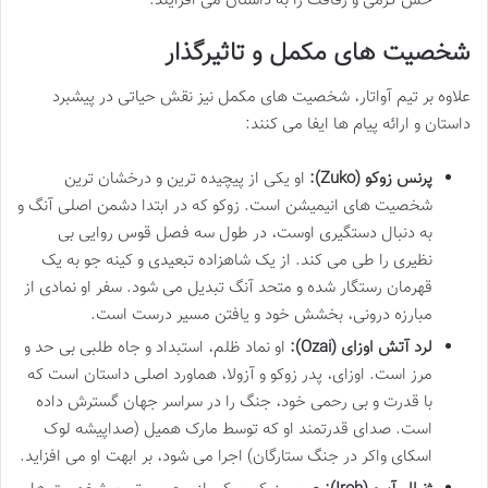
حس گرمی و رفاقت را به داستان می افزایند.
شخصیت های مکمل و تاثیرگذار
علاوه بر تیم آواتار، شخصیت های مکمل نیز نقش حیاتی در پیشبرد
داستان و ارائه پیام ها ایفا می کنند:
پرنس زوکو (Zuko):
او یکی از پیچیده ترین و درخشان ترین
شخصیت های انیمیشن است. زوکو که در ابتدا دشمن اصلی آنگ و
به دنبال دستگیری اوست، در طول سه فصل قوس روایی بی
نظیری را طی می کند. از یک شاهزاده تبعیدی و کینه جو به یک
قهرمان رستگار شده و متحد آنگ تبدیل می شود. سفر او نمادی از
مبارزه درونی، بخشش خود و یافتن مسیر درست است.
لرد آتش اوزای (Ozai):
او نماد ظلم، استبداد و جاه طلبی بی حد و
مرز است. اوزای، پدر زوکو و آزولا، هماورد اصلی داستان است که
با قدرت و بی رحمی خود، جنگ را در سراسر جهان گسترش داده
است. صدای قدرتمند او که توسط مارک همیل (صداپیشه لوک
اسکای واکر در جنگ ستارگان) اجرا می شود، بر ابهت او می افزاید.