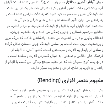
جهان
آواتار: آخرین بادافزار
به چهار ملت بزرگ تقسیم شده است: قبایل
آب، پادشاهی خاک، کشور آتش و کوچ نشینان باد. هر یک از این ملت
ها، فرهنگی غنی و منحصر به فرد دارند که به دقت طراحی شده است و
به راحتی می توان تأثیر فلسفه ها و تمدن های شرقی را در آن ها
مشاهده کرد. قبایل آب، با الهام از فرهنگ اسکیموها و مردم قطب، در
مناطق سردسیر شمالی و جنوبی زندگی می کنند و به مفاهیم جریان،
انعطاف پذیری و درمان اهمیت می دهند. پادشاهی خاک، که بزرگ ترین
و پرجمعیت ترین ملت است، بر اساس فرهنگ چینی باستان شکل گرفته
و نمادی از پایداری، قدرت و سرسختی است. کشور آتش، با الهام از
فرهنگ های نظامی و صنعتی، به دنبال گسترش قدرت و سلطه است و
در نهایت، کوچ نشینان باد که در معابد مرتفع زندگی می کنند، با الهام از
راهبان بودایی، بر صلح، آزادی و معنویت تمرکز دارند.
مفهوم عنصر افزاری (Bending)
یکی از درخشان ترین ابداعات این جهان، مفهوم عنصر افزاری است؛
قابلیتی که به برخی از افراد اجازه می دهد تا یکی از چهار عنصر آب،
خاک، آتش یا باد را کنترل کنند. این قابلیت تنها یک قدرت جادویی