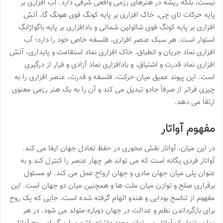
نیست، بلکه ریشه در هنرهای رزمی واقعی شرقی دارد. آب افزاری بر
پایه حرکات تای چی، خاک افزاری بر پایه کونگ فوی هونگ گا، آتش
افزاری بر پایه کونگ فوی شائولین شمالی و بادافزاری بر پایه باگواژانگ
استوار است. هر سبک عنصر افزاری، فلسفه خاص خود را دارد؛ آب
افزاری نماد جریان و انطباق، خاک افزاری نماد استقامت و پایداری، آتش
افزاری نماد قدرت و اشتیاق، و بادافزاری نماد آزادی و فرار از درگیری
است. این پیوند عمیق میان حرکت، فلسفه و قدرت، عنصر افزاری را به
چیزی فراتر از صرفاً جادو تبدیل می کند و آن را به یک هنر رزمی معنوی
ارتقا می دهد.
مفهوم آواتار
در این میان، آواتار نقش محوری در حفظ تعادل جهان ایفا می کند.
آواتار فردی یگانه است که می تواند هر چهار عنصر را کنترل کند و به
عنوان پلی میان جهان مادی و جهان ارواح عمل می کند. او مسئول
برقراری صلح و توازن میان ملت ها و همچنین میان دو جهان است. این
مفهوم از تناسخ بودایی و هندو الهام گرفته شده است، جایی که یک روح
برای بازگرداندن نظم و عدالت در جهان دوباره متولد می شود. در هر