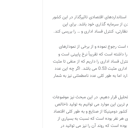
استانداردهای اقتصادی تاثیرگذار در این کشور
ن از سرمایه گذاری خود باشد. برای این
ارتی، کنترل فساد اداری و … را بررسی کند.
است رجوع نموده و از برخی از نمودارهای
صل از این داده ها استفاده کنیم تا به نتیجه مطلوب برسیم. نرخ مصادره اموال در چند سال گذشته در دومینیکا نرخ 2 از 7 را داشته است که تقریباً نرخ پایینی است و
ترل فساد اداری را داریم که از منفی تا مثبت
2.5 امتیازبندی می شود و هر دوی این موارد کمی بالاتر از صفر می باشند یعنی کنترل کیفیت نظارتی مثبت 0.1 و کنترل فساد اداری مثبت 0.53 می باشد. اگر چه این عدد
رد اما به طور کلی عدد نامطمئنی نیز به شمار
 تحلیل قرار دهیم. در این مبحث نیز موضوعات
ترین این موارد می توانیم به تولید ناخالص
شور دومینیکا از صنایع و به طور کلی اقتصاد
 کشور در سالیان گذشته تقریباً نرخ یکنواختی داشته و همواره در حدود 12.000 دلار به ازای هر نفر بوده است که نسبت به بسیاری از
وده است که روند آن را نیز می توانید در