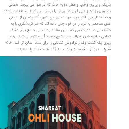
باریک و پرپیچ وخم، و عطر ادویه جات که در هوا می پیچد، همگی
تصاویری زنده از دبی قرن ها پیش را ترسیم می کنند. منطقه شیندغه
و محله تاریخی الفهیدی، مهد تمدن این شهر، گنجینه ای از دیدنی
های منحصر به فرد را در خود جای داده اند که هر گردشگری را به
کشف آن ها دعوت می کند. این مقاله راهنمایی جامع برای کشف
تمامی جاذبه های اطراف خانه شیخ سعید آل مکتوم است تا برنامه
ریزی یک گشت وگذار فراموش نشدنی را برای شما آسان تر کند. خانه
شیخ سعید آل مکتوم: دروازه ای به گذشته خانه شیخ سعید …