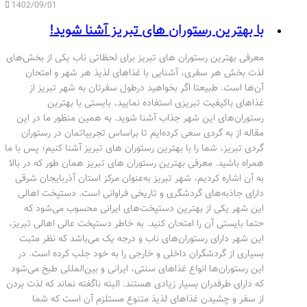
1402/09/01
با بهترین رستوران های تبریز آشنا شوید!
معرفی بهترین رستوران های تبریز برای لحظاتی ناب یکی از بخش‌های
لذت بخش هر سفری، آشنایی با غذاهای لذیذ هر شهر و امتحان
آن‌ها است. طبیعتا اگر بخواهید درطول سفرتان به شهر تبریز از
غذاهای باکیفیت تبریزی استفاده نمایید، بایستی با بهترین
رستوران‌های این شهر جذاب آشنا شوید. به همین منظور ما در این
مقاله از به گردی سعی کرده‌ایم تا براساس تجربیاتمان در رستوران
گردی تبریز، شما را با بهترین رستوران های تبریز آشنا کنیم؛ پس با ما
همراه باشید. معرفی بهترین رستوران های تبریز همان‌ طور که در بالا
به آن اشاره کردیم، شهر تبریز به‌عنوان مرکز استان آذربایجان شرقی
دارای جاذبه‌های گردشگری و تاریخی فراوانی است. دستپخت اهالی
این شهر یکی از بهترین دستپخت‌های ایرانی محسوب می‌شود که
حتما بایستی آن را امتحان کنید. به خاطر دستپخت عالی اهالی تبریز،
این شهر دارای رستوران‌های ناب و درجه یک می‌باشد که نظر مثبت
بسیاری از گردشگران داخلی و خارجی را به خود جلب کرده است. در
این رستوران‌ها انواع غذاهای سنتی، ایرانی و بین‌المللی طبخ می‌شود
که دارای طرفدران بسیار زیادی هستند. البته ناگفته نماند که لذت بردن
از سفر و چشیدن غذاهای لذیذ متنوع مستلزم آن است که شما