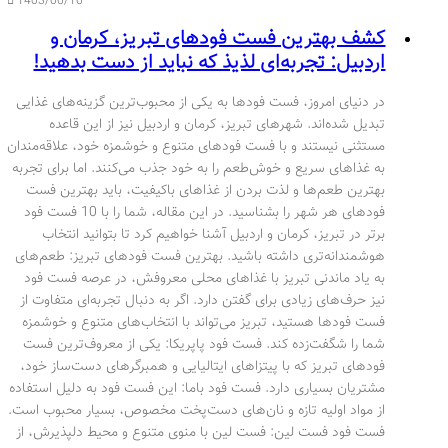
1403/06/16
کشف بهترین فست فودهای تبریز، کرمان و
اردبیل: تجربه‌ای لذیذ که نباید از دست بدهید!
در دنیای امروز، فست فودها به یکی از محبوب‌ترین گزینه‌های غذایی
تبدیل شده‌اند. شهرهای تبریز، کرمان و اردبیل نیز از این قاعده
مستثنی نیستند و با فست فودهای متنوع و خوشمزه خود، علاقه‌مندان
به غذاهای سریع و خوش‌طعم را به خود جذب می‌کنند. اما برای تجربه
بهترین طعم‌ها و لذت بردن از غذاهای باکیفیت، باید بهترین فست
فودهای هر شهر را بشناسید. در این مقاله، شما را با 10 فست فود
برتر در تبریز، کرمان و اردبیل آشنا خواهیم کرد تا بتوانید انتخاب
هوشمندانه‌تری داشته باشید. بهترین فست فودهای تبریز: طعم‌های
به یاد ماندنی تبریز با غذاهای محلی معروفش، در عرصه فست فود
نیز حرف‌های زیادی برای گفتن دارد. اگر به دنبال تجربه‌ای متفاوت از
فست فودها هستید، تبریز می‌تواند با انتخاب‌های متنوع و خوشمزه
شما را شگفت‌زده کند. فست فود پاپریکا: یکی از معروف‌ترین فست
فودهای تبریز که با پیتزاهای ایتالیایی و همبرگرهای دست‌ساز خود،
مشتریان بسیاری دارد. فست فود باما: این فست فود به دلیل استفاده
از مواد اولیه تازه و نان‌های دست‌پخت مخصوص، بسیار محبوب است.
فست فود فست لین: فست لین با منوی متنوع و محیط دلپذیرش، از