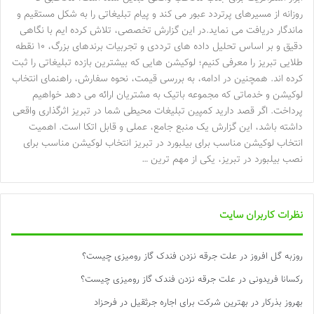
روزانه از مسیرهای پرتردد عبور می کند و پیام تبلیغاتی را به شکل مستقیم و
ماندگار دریافت می نماید.در این گزارش تخصصی، تلاش کرده ایم با نگاهی
دقیق و بر اساس تحلیل داده های ترددی و تجربیات برندهای بزرگ، ۱۰ نقطه
طلایی تبریز را معرفی کنیم؛ لوکیشن هایی که بیشترین بازده تبلیغاتی را ثبت
کرده اند. همچنین در ادامه، به بررسی قیمت، نحوه سفارش، راهنمای انتخاب
لوکیشن و خدماتی که مجموعه باتیک به مشتریان ارائه می دهد خواهیم
پرداخت. اگر قصد دارید کمپین تبلیغات محیطی شما در تبریز اثرگذاری واقعی
داشته باشد، این گزارش یک منبع جامع، عملی و قابل اتکا است. اهمیت
انتخاب لوکیشن مناسب برای بیلبورد در تبریز انتخاب لوکیشن مناسب برای
نصب بیلبورد در تبریز، یکی از مهم ترین …
نظرات کاربران سایت
روزبه گل افروز
در
علت جرقه نزدن فندک گاز رومیزی چیست؟
رکسانا فریدونی
در
علت جرقه نزدن فندک گاز رومیزی چیست؟
بهروز بذرکار
در
بهترین شرکت برای اجاره جرثقیل در فرحزاد