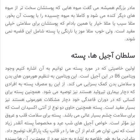
مادر بزرگم همیشه می گفت میوه هایی که پوستشان سخت تر از میوه
های دیگر کنده می شود و کاملا به میوه چسبیده را با پوست آن بخور.
مثلا سیب یا مثلا خیار یا همین بادام که پوستشان برای سلامتی خیلی
مفید است. ولی خوب مثلا موز یا نارنگی یا پسته شامل این قضیه نمی
شوند.
سلطان آجیل ها، پسته
اولین خاصیتی که در مورد پسته می توانیم به آن اشاره کنیم وجود
ویتامین B6 در این آجیل است. این ویتامین به تنظیم هورمون های بدن
و سلامتی بدن کمک بسزایی می کند. از این رو مصرف پسته به افرادی
که دچار بیماری تیروئید هستند نیز توصیه می شود. همچنین پسته برای
کسانی که در دوران قاعدگی خود دچار مشکلات هورمونی هستند نیز
بسیار مفید است. پسته همچنین حاوی دو نوع از آنتی اکسیدان است که
برای سلامت چشم بسیار عالی می باشد. پسته برای سلامت قلب و عروق
نیز مؤثر است. خواص آجیل های شب عید و مخصوصاً پسته آنقدر زیاد
است که نمی توان هر کدام از آن ها را در قالب یک پاراگراف توضیح داد.
بنابراین ما به طور خلاصه به اشاره به چند مورد از مهمترین آن ها بسنده