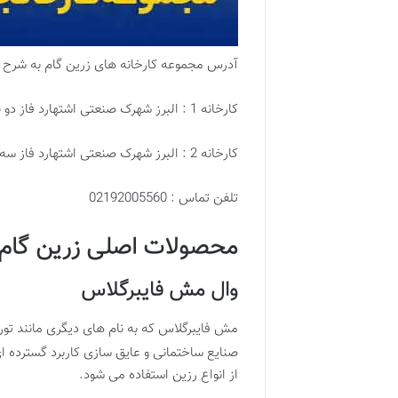
آدرس مجموعه کارخانه های زرین گام به شرح ز
کارخانه 1 : البرز شهرک صنعتی اشتهارد فاز دو بلوار دکتر حسابی غربی خیابان گلرخ سه خیابان گلشید چهار پلاک 1568
کارخانه 2 : البرز شهرک صنعتی اشتهارد فاز سه بلوار دکتر حسابی غربی خیابان لادن سه خیابان لاله چهار قطعه 3552
تلفن تماس : 02192005560
محصولات اصلی زرین گام عب
وال مش فایبرگلاس
مش فایبرگلاس که به نام های دیگری مانند تو
صنایع ساختمانی و عایق سازی کاربرد گسترده ا
از انواع رزین استفاده می شود.