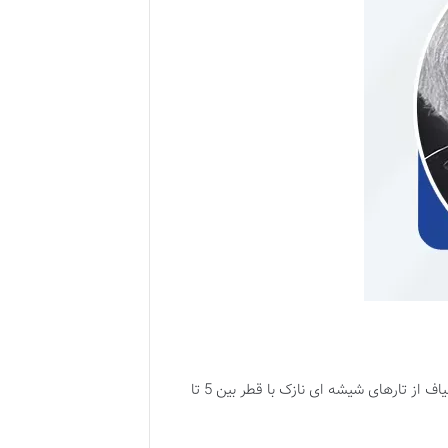
الیاف شیشه سوزنی روغنی که با نام مت سوزنی نیز شناخته می شود یکی از محصولات پرکاربرد در صنایع مختلف است. این الیاف از تارهای شیشه ای نازک با قطر بین 5 تا