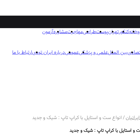
وخانه
کنکور
تهران
پوست
طراحی
مهاجرت
مشاوره
آزمون
تصادی
بین الملل
علمی و پزشکی
عمومی
درباره ایران تودی
ارتباط با ما
یرانیان
/
انواع ست و استایل با کراپ تاپ : شیک و جدید
ت و استایل با کراپ تاپ : شیک و جدید