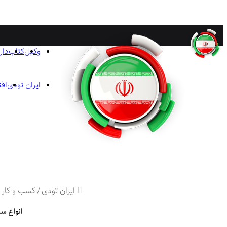
وکیل
کتاب
دار
ایران تودی
اق
ایران تودی
/
کسب و کار ا
انواع س