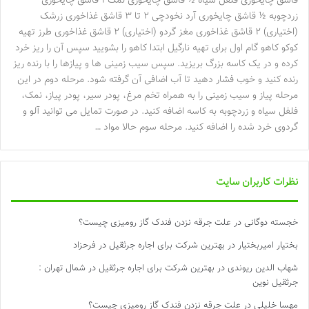
قاشق چایخوری فلفل سیاه ½ قاشق چایخوری نمک ۱ قاشق چایخوری
زردچوبه ½ قاشق چایخوری آرد نخودچی ۲ تا ۳ قاشق غذاخوری زرشک
(اختیاری) ۲ قاشق غذاخوری مغز گردو (اختیاری) ۲ قاشق غذاخوری طرز تهیه
کوکو کاهو گام اول برای تهیه نارگیل ابتدا کاهو را بشویید سپس آن را ریز خرد
کرده و در یک کاسه بزرگ بریزید. سپس سیب زمینی ها و پیازها را با رنده ریز
رنده کنید و خوب فشار دهید تا آب اضافی آن گرفته شود. مرحله دوم در این
مرحله پیاز و سیب زمینی را به همراه تخم مرغ، پودر سیر، پودر پیاز، نمک،
فلفل سیاه و زردچوبه به کاسه اضافه کنید. در صورت تمایل می توانید آلو و
گردوی خرد شده را اضافه کنید. مرحله سوم حالا مواد …
نظرات کاربران سایت
خجسته دوگانی
در
علت جرقه نزدن فندک گاز رومیزی چیست؟
بختیار امیربختیار
در
بهترین شرکت برای اجاره جرثقیل در فرحزاد
شهاب الدین ریوندی
در
بهترین شرکت برای اجاره جرثقیل در شمال تهران :
جرثقیل نوین
مهسا خلیلی
در
علت جرقه نزدن فندک گاز رومیزی چیست؟