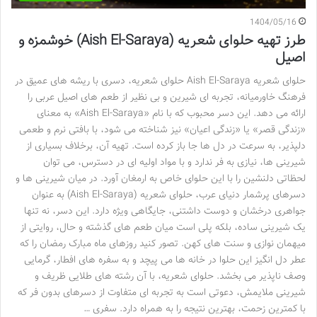
1404/05/16
طرز تهیه حلوای شعریه (Aish El-Saraya) خوشمزه و
اصیل
حلوای شعریه Aish El-Saraya حلوای شعریه، دسری با ریشه های عمیق در
فرهنگ خاورمیانه، تجربه ای شیرین و بی نظیر از طعم های اصیل عربی را
ارائه می دهد. این دسر محبوب که با نام «Aish El-Saraya» به معنای
«زندگی قصر» یا «زندگی اعیان» نیز شناخته می شود، با بافتی نرم و طعمی
دلپذیر، به سرعت در دل ها جا باز کرده است. تهیه آن، برخلاف بسیاری از
شیرینی ها، نیازی به فر ندارد و با مواد اولیه ای در دسترس، می توان
لحظاتی دلنشین را با این حلوای خاص به ارمغان آورد. در میان شیرینی ها و
دسرهای پرشمار دنیای عرب، حلوای شعریه (Aish El-Saraya) به عنوان
جواهری درخشان و دوست داشتنی، جایگاهی ویژه دارد. این دسر، نه تنها
یک شیرینی ساده، بلکه پلی است میان طعم های گذشته و حال، روایتی از
میهمان نوازی و سنت های کهن. تصور کنید روزهای ماه مبارک رمضان را که
عطر دل انگیز این حلوا در خانه ها می پیچد و به سفره های افطار، گرمایی
وصف ناپذیر می بخشد. حلوای شعریه، با آن رشته های طلایی ظریف و
شیرینی ملایمش، دعوتی است به تجربه ای متفاوت از دسرهای بدون فر که
با کمترین زحمت، بهترین نتیجه را به همراه دارد. سفری …