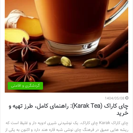
گردشگری و اقامتی
1404/05/08
چای کاراک (Karak Tea): راهنمای کامل، طرز تهیه و
خرید
چای کاراک Karak چای کاراک، یک نوشیدنی شیری ادویه دار و غلیظ است که
ریشه هایی عمیق در فرهنگ چای نوشی شبه قاره هند دارد و اکنون به یکی از