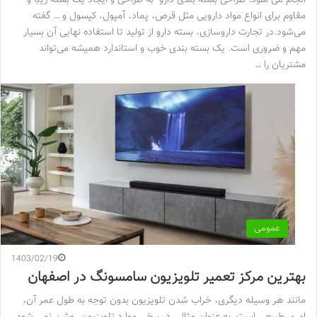
مقاوم برای انواع مواد دارویی مثل قرص، پماد، آمپول، کپسول و … گفته
می‌شود.در تجارت داروسازی، بسته دارو از تولید تا استفاده نهایی آن بسیار
مهم و ضروری است. یک بسته بندی خوب و استاندارد همیشه می‌تواند
مشتریان را …
عمومی
1403/02/19
بهترین مرکز تعمیر تلویزیون سامسونگ در اصفهان
مانند هر وسیله دیگری، خراب شدن تلویزیون بدون توجه به طول عمر آن،