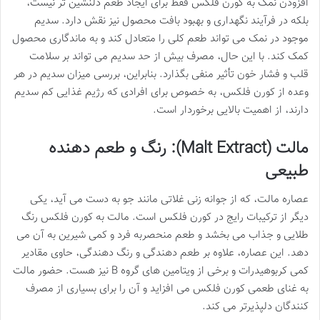
افزودن نمک به کورن فلکس فقط برای ایجاد طعم دلنشین تر نیست،
بلکه در فرآیند نگهداری و بهبود بافت محصول نیز نقش دارد. سدیم
موجود در نمک می تواند طعم کلی را متعادل کند و به ماندگاری محصول
کمک کند. با این حال، مصرف بیش از حد سدیم می تواند بر سلامت
قلب و فشار خون تأثیر منفی بگذارد. بنابراین، بررسی میزان سدیم در هر
وعده از کورن فلکس، به خصوص برای افرادی که رژیم غذایی کم سدیم
دارند، از اهمیت بالایی برخوردار است.
مالت (Malt Extract): رنگ و طعم دهنده
طبیعی
عصاره مالت، که از جوانه زنی غلاتی مانند جو به دست می آید، یکی
دیگر از ترکیبات رایج در کورن فلکس است. مالت به کورن فلکس رنگ
طلایی و جذاب می بخشد و طعم منحصربه فرد و کمی شیرین به آن می
دهد. این عصاره، علاوه بر طعم دهندگی و رنگ دهندگی، حاوی مقادیر
کمی کربوهیدرات و برخی از ویتامین های گروه B نیز هست. حضور مالت
به غنای طعمی کورن فلکس می افزاید و آن را برای بسیاری از مصرف
کنندگان دلپذیرتر می کند.