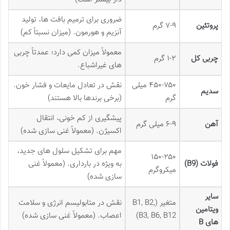
ضروری برای ترمیم بافت ها، تولید
پروتئین
۷-۹ گرم
آنزیم و هورمون. (میزان نسبتاً کم)
معمولاً میزان کمی دارد؛ عمدتاً چربی
چربی کل
۱-۲ گرم
های غیراشباع.
۴۵۰-۷۵۰ میلی
نقش در تعادل مایعات و فشار خون.
سدیم
گرم
(برخی برندها بالا هستند)
پیشگیری از کم خونی، انتقال
آهن
۶-۹ میلی گرم
اکسیژن. (معمولاً غنی سازی شده)
مهم برای تشکیل سلول های جدید،
۱۵۰-۲۵۰
فولات (B9)
به ویژه در بارداری. (معمولاً غنی
میکروگرم
سازی شده)
سایر
متغیر (B1, B2,
نقش در متابولیسم انرژی و سلامت
ویتامین
B3, B6, B12)
اعصاب. (معمولاً غنی سازی شده)
های B