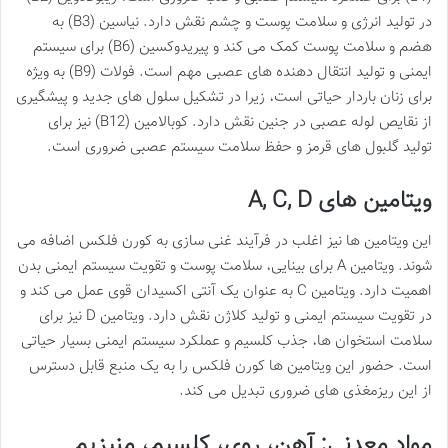
در تولید انرژی و سلامت پوست و چشم نقش دارد. نیاسین (B3) به
هضم و سلامت پوست کمک می کند و پیریدوکسین (B6) برای سیستم
ایمنی و تولید انتقال دهنده های عصبی مهم است. فولات (B9) به ویژه
برای زنان باردار حیاتی است، زیرا در تشکیل سلول های جدید و پیشگیری
از نقایص لوله عصبی در جنین نقش دارد. کوبالامین (B12) نیز برای
تولید گلبول های قرمز و حفظ سلامت سیستم عصبی ضروری است.
ویتامین های A, C, D
این ویتامین ها نیز اغلب در فرآیند غنی سازی به کورن فلکس اضافه می
شوند. ویتامین A برای بینایی، سلامت پوست و تقویت سیستم ایمنی بدن
اهمیت دارد. ویتامین C به عنوان یک آنتی اکسیدان قوی عمل می کند و
در تقویت سیستم ایمنی و تولید کلاژن نقش دارد. ویتامین D نیز برای
سلامت استخوان ها، جذب کلسیم و عملکرد سیستم ایمنی بسیار حیاتی
است. حضور این ویتامین ها کورن فلکس را به یک منبع قابل دسترس
از این ریزمغذی های ضروری تبدیل می کند.
مواد معدنی: آهن، روی، کلسیم، منیزیم