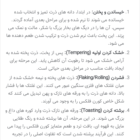
خیساندن و پختن:
در ابتدا، دانه های ذرت تمیز و انتخاب شده
خیسانده می شوند تا نرم شده و برای مراحل بعدی آماده گردند.
سپس، آن ها را در دیگ های بخار بزرگ با شکر، مالت و نمک می
پزند. این پخت باعث نرم شدن ذرت و ترکیب شدن طعم دهنده ها
می شود.
خشک کردن اولیه (Tempering):
پس از پخت، ذرت پخته شده به
آرامی خشک می شود تا رطوبت آن کاهش یابد. این مرحله برای
ایجاد بافت مناسب در مراحل بعدی حیاتی است.
فشردن (Flaking/Rolling):
ذرت های پخته و نیمه خشک شده از
میان غلتک های فلزی سنگین عبور می کنند. این غلتک ها با فشار
بالا، دانه های ذرت را به ورقه های نازک و پهن تبدیل می کنند که
شکل خاص کورن فلکس را به وجود می آورند.
برشته کردن (Toasting):
ورقه های نازک ذرت وارد کوره های داغ و
بزرگ می شوند. در این مرحله، آن ها برشته شده و رنگ طلایی
مایل به قهوه ای، بافت ترد و طعم متمایز کورن فلکس را پیدا می
کنند. این فرآیند برشته شدن است که تفاوت اصلی را در تجربه