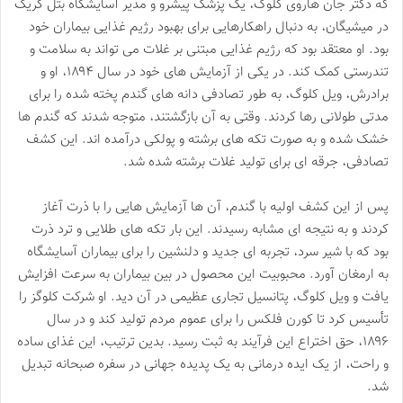
که دکتر جان هاروی کلوگ، یک پزشک پیشرو و مدیر آسایشگاه بتل کریک
در میشیگان، به دنبال راهکارهایی برای بهبود رژیم غذایی بیماران خود
بود. او معتقد بود که رژیم غذایی مبتنی بر غلات می تواند به سلامت و
تندرستی کمک کند. در یکی از آزمایش های خود در سال ۱۸۹۴، او و
برادرش، ویل کلوگ، به طور تصادفی دانه های گندم پخته شده را برای
مدتی طولانی رها کردند. وقتی به آن بازگشتند، متوجه شدند که گندم ها
خشک شده و به صورت تکه های برشته و پولکی درآمده اند. این کشف
تصادفی، جرقه ای برای تولید غلات برشته شده شد.
پس از این کشف اولیه با گندم، آن ها آزمایش هایی را با ذرت آغاز
کردند و به نتیجه ای مشابه رسیدند. این بار تکه های طلایی و ترد ذرت
بود که با شیر سرد، تجربه ای جدید و دلنشین را برای بیماران آسایشگاه
به ارمغان آورد. محبوبیت این محصول در بین بیماران به سرعت افزایش
یافت و ویل کلوگ، پتانسیل تجاری عظیمی در آن دید. او شرکت کلوگز را
تأسیس کرد تا کورن فلکس را برای عموم مردم تولید کند و در سال
۱۸۹۶، حق اختراع این فرآیند به ثبت رسید. بدین ترتیب، این غذای ساده
و راحت، از یک ایده درمانی به یک پدیده جهانی در سفره صبحانه تبدیل
شد.