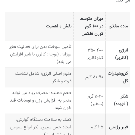
می کند.
میزان متوسط
ماده مغذی
در ۱۰۰ گرم
نقش و اهمیت
کورن فلکس
تأمین سوخت بدن برای فعالیت های
انرژی
۳۵۰-۴۰۰
روزانه. (توجه: کالری با شیر افزایش
(کالری)
کیلوکالری
می یابد)
کربوهیدرات
منبع اصلی انرژی؛ شامل نشاسته
۸۰-۹۰ گرم
کل
ذرت و شکر.
طعم دهنده؛ مصرف زیاد می تواند
شکر
۵-۲۰ گرم
منجر به افزایش وزن و نوسانات قند
(افزوده)
(متغیر)
خون شود.
کمک به سلامت دستگاه گوارش،
فیبر رژیمی
۱-۵ گرم
ایجاد حس سیری. (در انواع سبوس
دار بیشتر است)