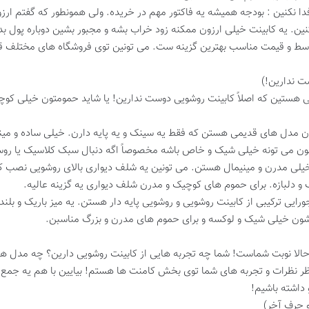
فدا نکنین : بودجه همیشه یه فاکتور مهم در خریده. ولی همونطور که گفتم ا
ین. یه کابینت خیلی ارزون ممکنه زود خراب بشه و مجبور بشین دوباره پول ب
توسط و قیمت مناسب بهترین گزینه ست. می تونین توی فروشگاه های مختلف قیم
ت ندارین!)
هستین که اصلاً کابینت روشویی دوست ندارین! یا شاید حمومتون خیلی کوچیکه 
 همون مدل های قدیمی هستن که فقط یه سینک و یه پایه دارن. خیلی ساده و 
ون می تونه خیلی شیک و خاص باشه مخصوصاً اگه دنبال سبک کلاسیک یا روس
خیلی مدرن و مینیمال هستن. می تونین یه شلف دیواری بالای روشویی نصب ک
دلبازه. برای حموم های کوچیک و مدرن شلف دیواری یه گزینه عالیه.
رایی ترکیبی از کابینت روشویی و روشویی پایه دار هستن. یه میز باریک و ب
شون خیلی شیک و لوکسه و برای حموم های مدرن و بزرگ مناسبن.
الا نوبت شماست! شما چه تجربه هایی از کابینت روشویی دارین؟ چه مدل های
تظر نظرات و تجربه های شما توی بخش کامنت ها هستم! بیایین با هم یه جم
 داشته باشیم!
 حرف آخر)