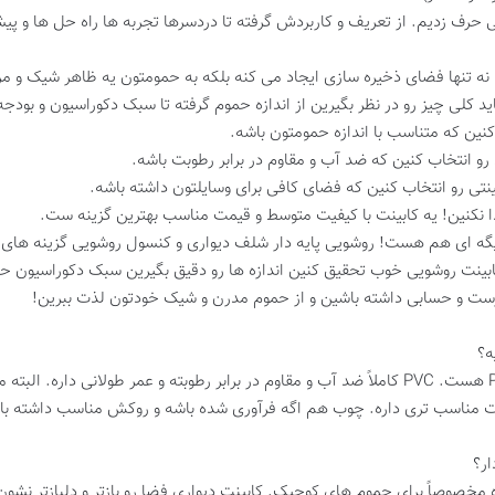
 حرف زدیم. از تعریف و کاربردش گرفته تا دردسرها تجربه ها راه حل ها و پی
 نه تنها فضای ذخیره سازی ایجاد می کنه بلکه به حمومتون یه ظاهر شیک و 
د کلی چیز رو در نظر بگیرین از اندازه حموم گرفته تا سبک دکوراسیون و بودجه
 کنین که متناسب با اندازه حمومتون باشه.
و انتخاب کنین که ضد آب و مقاوم در برابر رطوبت باشه.
نتی رو انتخاب کنین که فضای کافی برای وسایلتون داشته باشه.
ا نکنین! یه کابینت با کیفیت متوسط و قیمت مناسب بهترین گزینه ست.
دیگه ای هم هست! روشویی پایه دار شلف دیواری و کنسول روشویی گزینه های
 کابینت روشویی خوب تحقیق کنین اندازه ها رو دقیق بگیرین سبک دکوراسیون 
درست و حسابی داشته باشین و از حموم مدرن و شیک خودتون لذت ببرین!
ناسب تری داره. چوب هم اگه فرآوری شده باشه و روکش مناسب داشته باشه م
ه مخصوصاً برای حموم های کوچیک. کابینت دیواری فضا رو بازتر و دلبازتر نشو