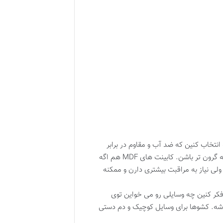
نتخاب کنین که ضد آب و مقاوم در برابر
رطوبت باشه. چوب های فرآوری شده (MDF و PVC) گزینه های خوبی هستن. کابینت های PVC از همه مقاوم ترن ولی ممکنه گرون تر باشن. کابینت های MDF هم اگه
 نیاز به مراقبت بیشتری دارن و ممکنه
 فکر کنین چه وسایلی رو می خواین توی
 باشه. کشوها برای وسایل کوچیک و دم دستی