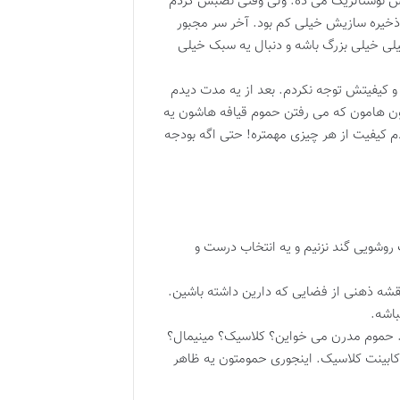
حس نوستالژیک می ده. ولی وقتی نصبش کردم
ذخیره سازیش خیلی کم بود. آخر سر مجبور
یلی خیلی بزرگ باشه و دنبال یه سبک خیلی
و کیفیتش توجه نکردم. بعد از یه مدت دیدم
مون هامون که می رفتن حموم قیافه هاشون یه
دم کیفیت از هر چیزی مهمتره! حتی اگه بودجه
روشویی گند نزنیم و یه انتخاب درست و
ه نقشه ذهنی از فضایی که دارین داشته باشین.
باشه.
. حموم مدرن می خواین؟ کلاسیک؟ مینیمال؟
کابینت کلاسیک. اینجوری حمومتون یه ظاهر