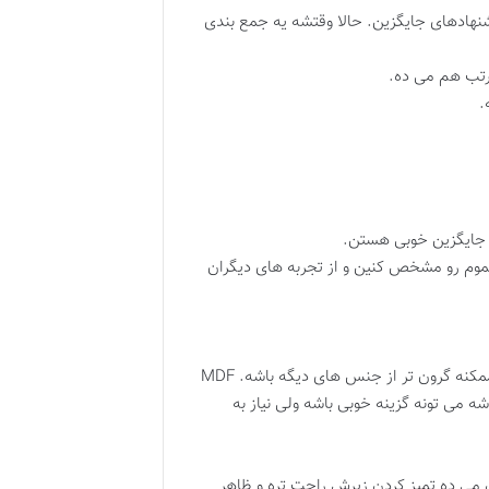
شنهادهای جایگزین. حالا وقتشه یه جمع بندی
مرتب هم می ده.
.
 جایگزین خوبی هستن.
حموم رو مشخص کنین و از تجربه های دیگران
جواب : بهترین جنس برای کابینت روشویی PVC هست. PVC کاملاً ضد آب و مقاوم در برابر رطوبته و عمر طولانی داره. البته ممکنه گرون تر از جنس های دیگه باشه. MDF
ی تونه گزینه خوبی باشه ولی نیاز به
ن می ده تمیز کردن زیرش راحت تره و ظاهر