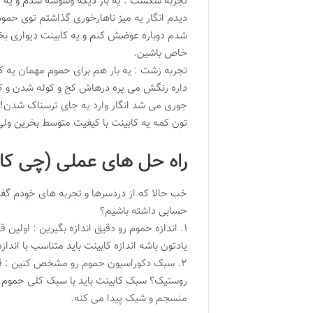
تجربه شکست : یه بار دیگه وسوسه شدم و یه ک
دیدم انگار یه میز ناهارخوری گذاشتم توی حم
شدم دوباره عوضش کنم و یه کابینت دیواری بخر
خاص باشین.
تجربه زشت : یه بار هم برای حموم مهمان یه ک
داره رنگش می پره درهاش کج و کوله شدن و کل
جوری می شد انگار وارد یه جای ترسناک شدن! آ
تون کمه یه کابینت با کیفیت متوسط بخرین ول
راه حل های عملی (چی کار 
خب حالا که از دردسرها و تجربه های خودم گفت
حسابی داشته باشیم؟
۱. اندازه حموم رو دقیق اندازه بگیرین : اولی
یادتون باشه اندازه کابینت باید متناسب با اند
۲. سبک دکوراسیون حموم رو مشخص کنین : ق
روستیک؟ سبک کابینت باید با سبک کلی حموم ه
منسجم و شیک پیدا می کنه.