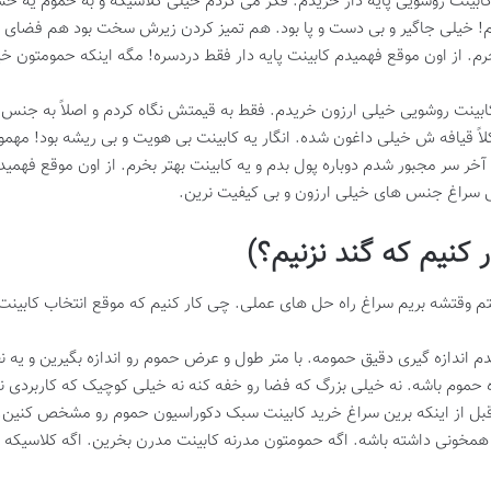
ابینت روشویی پایه دار خریدم. فکر می کردم خیلی کلاسیکه و به حموم یه 
وم! خیلی جاگیر و بی دست و پا بود. هم تمیز کردن زیرش سخت بود هم فضای 
م. از اون موقع فهمیدم کابینت پایه دار فقط دردسره! مگه اینکه حمومتون خ
ابینت روشویی خیلی ارزون خریدم. فقط به قیمتش نگاه کردم و اصلاً به جنس 
اً قیافه ش خیلی داغون شده. انگار یه کابینت بی هویت و بی ریشه بود! مه
خر سر مجبور شدم دوباره پول بدم و یه کابینت بهتر بخرم. از اون موقع فهمی
ی سراغ جنس های خیلی ارزون و بی کیفیت نرین.
کنیم که گند نزنیم؟)
م وقتشه بریم سراغ راه حل های عملی. چی کار کنیم که موقع انتخاب کابینت 
ن قدم اندازه گیری دقیق حمومه. با متر طول و عرض حموم رو اندازه بگیرین و ی
ازه حموم باشه. نه خیلی بزرگ که فضا رو خفه کنه نه خیلی کوچیک که کاربردی ن
بل از اینکه برین سراغ خرید کابینت سبک دکوراسیون حموم رو مشخص کنین
مخونی داشته باشه. اگه حمومتون مدرنه کابینت مدرن بخرین. اگه کلاسیکه 