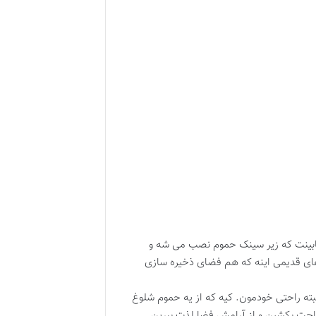
 کابینت که زیر سینک حموم نصب می شه و
 های قدیمی اینه که هم فضای ذخیره سازی
بته راحتی خودمون. کیه که از یه حموم شلوغ
احت بکشین و از آرامش فضا لذت ببرین.