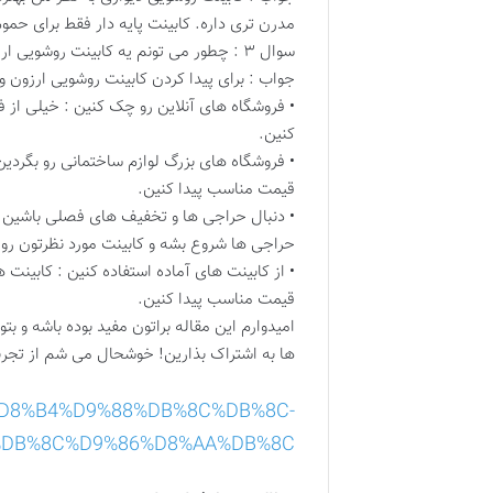
مدرن تری داره. کابینت پایه دار فقط برای ح
سوال ۳ : چطور می تونم یه کابینت روشویی ارزون و با کیفیت پیدا کنم؟
جواب : برای پیدا کردن کابینت روشویی ارزون و 
• فروشگاه های آنلاین رو چک کنین : خیلی از 
کنین.
• فروشگاه های بزرگ لوازم ساختمانی رو بگردین
قیمت مناسب پیدا کنین.
• دنبال حراجی ها و تخفیف های فصلی باشین :
حراجی ها شروع بشه و کابینت مورد نظرتون رو ب
• از کابینت های آماده استفاده کنین : کابینت 
قیمت مناسب پیدا کنین.
امیدوارم این مقاله براتون مفید بوده باشه و 
ها به اشتراک بذارین! خوشحال می شم از تجرب
%88%D8%B4%D9%88%DB%8C%DB%8C-
DB%8C%D9%86%D8%AA%DB%8C/