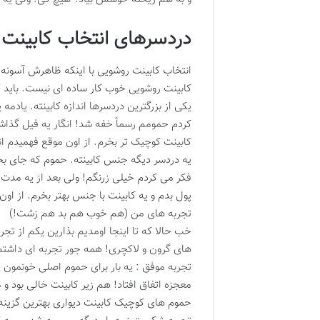
دردسرهای انتخاب کابینت
انتخاب کابینت روشویی با اینکه ظاهرش آسونه 
کابینت روشویی خوب کار ساده ای نیست. باید کل
یکی از بزرگترین دردسرها اندازه کابینته. یاد
کردم حمومم رسماً خفه شد! انگار یه فیل گذا
کابینت کوچیک تر بخرم. از اون موقع فهمیدم ان
یه دردسر دیگه جنس کابینته. حموم که جای بخا
فکر می کردم خیلی زرنگم! ولی بعد از یه مدت 
پول بدم و یه کابینت با جنس بهتر بخرم. از 
تجربه های من (هم خوب هم بد هم زشت!)
خب حالا که تا اینجا اومدیم بذارین یکم از ت
های گرون و لاکچری! همه جور تجربه ای داش
تجربه موفق : یه بار برای حموم اصلی خونمون یه
معجزه اتفاق افتاد! هم زیر کابینت خالی بود
حموم های کوچیک کابینت دیواری بهترین گزین