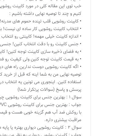
خب توی این مقاله کلی در مورد کابینت روشویی
کنیم و چند تا توصیه نهایی داشته باشیم :
• کابینت روشویی قلب تپنده حموم های مدرنه!
• انتخاب کابینت روشویی کار ساده ای نیست! بای
• اندازه کابینت خیلی مهمه! کابینتی رو انتخاب
• جنس کابینت رو با دقت انتخاب کنین! جنسی ر
• به فضای ذخیره سازی کابینت توجه کنین! کابی
• به قیمت کابینت توجه کنین ولی کیفیت رو فد
• اگه کابینت روشویی دوست ندارین راه های 
توصیه نهایی من به شما اینه که قبل از خرید
استفاده کنین. اینجوری می تونین یه انتخاب 
پرسش و پاسخ (سوالات پرتکرار شما)
سوال ۱ : بهترین جنس برای کابینت روشویی چیه؟
با روکش ضد آب هم گزینه خوبی هست و قیمت م
مراقبت بیشتری داره.
سوال ۲ : کابینت روشویی دیواری بهتره یا پایه دار؟
جواب : کابینت روشویی دیواری به نظر من بهتر