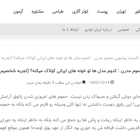
کور
تهران
پوست
کولر گازی
طراحی
مشاوره
آزمون
کی
عمومی
درباره ایران تودی
ارتباط با ما
کابینت روشویی حموم مدرن : کدوم مدل ها تو خونه های ایرانی کولاک میکنه؟ (تجربه
وم مدرن : کدوم مدل ها تو خونه های ایرانی کولاک میکنه؟ (تجربه شخصیم 
1403/12/14
خواندن این مطلب 9 دقیقه زمان میبرد
ه جای دوش گرفتن و مسواک زدن نیست. حموم های امروزی شدن پاتوق آرامش 
ی! این رفیق دوست داشتنی نه تنها کلی وسیله رو قایم می کنه بلکه به حم
به خاطر اینکه ریخت و پاش ها رو جمع می کنه بلکه به خاطر اینکه یه جورا
قدیمی داشت قیافه ش یه جوری بود انگار از عهد بوق اومده! همون موقع فهم