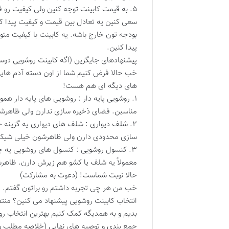
۵. به قیمت کابینت توجه کنین ولی کیفیت رو 
سعی کنین یه تعادل بین قیمت و کیفیت پیدا کن
بودجه تون خارج باشه. یه کابینت با کیفیت م
پیدا کنین.
پیشنهادهای جایگزین (اگه کابینت روشویی دوس
خب حالا فرض کنیم شما از اون دسته آدم هایی 
های دیگه ای هم هست!
۱. روشویی پایه دار : روشویی های پایه دار
مناسبن. فضای ذخیره سازی ندارن ولی ظاهرش
۲. شلف دیواری : شلف های دیواری یه گزینه 
سازی محدودی دارن ولی ظاهرشون خیلی شیک و 
۳. کنسول روشویی : کنسول های روشویی یه جو
معمولاً یه شلف یا کشو هم زیرش دارن. ظاهر
حالا نوبت شماست! (دعوت به مشارکت)
خب من هر چی تجربه داشتم رو براتون گفتم. ح
انتخاب کابینت روشویی پیشنهاد می کنین؟ من
بدیم و به همدیگه کمک کنیم بهترین انتخاب رو
جمع بندی و توصیه های نهایی (خلاصه مطلب و