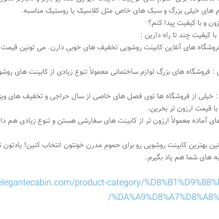
موم های خیلی بزرگ و سبک های خاص مثل کلاسیک یا روستیک مناسبه.
با کیفیت چند تا راه دارین :
فروشگاه های آنلاین کابینت روشویی تخفیف های خوبی دارن. می تونین قیمت ها 
 : فروشگاه های بزرگ لوازم ساختمانی معمولاً تنوع زیادی از کابینت های روش
 خیلی از فروشگاه ها توی فصل های خاصی از سال حراجی و تخفیف های ویژه 
ا قیمت ارزون تر بخرین.
های آماده معمولاً ارزون تر از کابینت های سفارشی هستن و تنوع زیادی هم دار
بتونین بهترین کابینت روشویی رو برای حموم مدرن خونتون انتخاب کنین! یادتون
ه های شما هم یاد بگیرم.
//elegantecabin.com/product-category/%D8%B1%D9
%DA%A9%D8%A7%D8%A8%