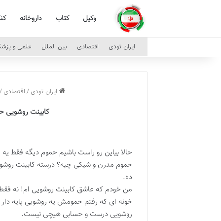
وکیل
کتاب
داروخانه
کن
ایران تودی
اقتصادی
بین الملل
علمی و پزش
ایران تودی
/
اقتصادی
/
کابینت روشویی حم
حالا بیاین رو راست باشیم حموم دیگه فقط ی
حموم مدرن و شیکی چیه؟ درسته کابینت روشوی
ده.
من خودم که عاشق کابینت روشویی ام! نه فقط 
خونه ای که رفتم حمومش یه روشویی پایه دار 
روشویی درست و حسابی هیچی نیست.