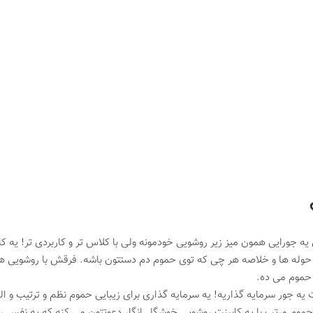
؟
یه جورایی همون میز زیر روشویی خودمونه ولی با کلاس تر و کاربردی تر! یه
وها حوله ها و خلاصه هر چی که توی حموم دم دستتون باشه. فرقش با روشویی
 حموم می ده.
یه جور سرمایه گذاریه! یه سرمایه گذاری برای زیبایی حموم نظم و ترتیب و ال
موم مرتب با یه کابینت روشویی خوشگل انگار دعوتتون می کنه که یه نفس ر