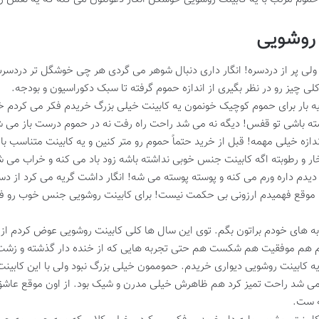
 روشویی
ولی پر از دردسره! انگار داری دنبال شوهر می گردی هر چی خوشگل تر دردسرش
ی چیز رو در نظر بگیری از اندازه حموم گرفته تا سبک دکوراسیون و بودجه.
مه یه بار برای حموم کوچیک خونمون یه کابینت خیلی بزرگ خریدم فکر می کردم
شته باشی تو قفس! دیگه نه می شد راحت راه رفت نه در حموم درست باز می ش
دازه خیلی مهمه! قبل از خرید حتماً حموم رو متر کنین و یه کابینت متناسب با
ر و رطوبته اگه کابینت جنس خوبی نداشته باشه زود باد می کنه و خراب می شه
دیدم داره ورم می کنه و پوسته پوسته می شه! انگار داشت گریه می کرد از 
اون موقع فهمیدم ارزونی بی حکمت نیست! برای کابینت روشویی جنس خوب رو ف
جربه های خودم براتون بگم. توی این سال ها کلی کابینت روشویی عوض کردم از
تم هم موفقیت هم شکست هم حتی تجربه هایی که از خنده دار گذشته و زشت
 کابینت روشویی دیواری خریدم. حموممون خیلی بزرگ نبود ولی با این کابینت دی
 و می شد راحت تمیز کرد هم ظاهرش خیلی مدرن و شیک بود. از اون موقع عاشق
ه ست.