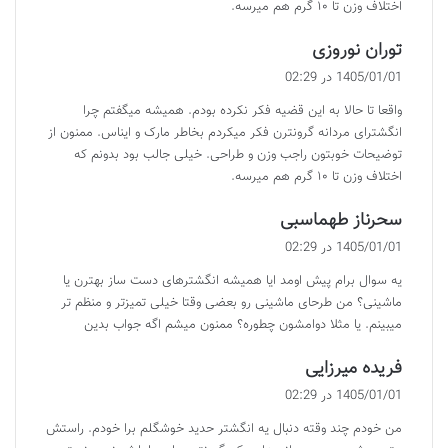
اختلاف وزن تا ۱۰ گرم هم میرسه.
گ
توران نوروزی
ف
1405/01/01 در 02:29
ت
واقعا تا حالا به این قضیه فکر نکرده بودم. همیشه میگفتم چرا
:
انگشترای مردانه گرونترن فکر میکردم بخاطر مارک و ایناس. ممنون از
توضیحات خوبتون راجب وزن و طراحی. خیلی جالب بود بدونم که
اختلاف وزن تا ۱۰ گرم هم میرسه.
گ
سحرناز طهماسبی
ف
1405/01/01 در 02:29
ت
یه سوال برام پیش اومد ایا همیشه انگشترهای دست ساز بهترن یا
:
ماشینی؟ من طرحای ماشینی رو بعضی وقتا خیلی تمیزتر و منظم تر
میبینم. یا مثلا دوامشون چطوره؟ ممنون میشم اگه جواب بدین
گ
فریده میرزایی
ف
1405/01/01 در 02:29
ت
من خودم چند وقته دنبال یه انگشتر حدید خوشگلم برا خودم. راستش
: