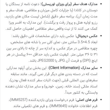
مدارک هدف سفر (برای ویزای توریستی):
دعوت نامه از بستگان یا
دوستان در کانادا (با جزئیات کامل میزبان و متقاضی، هدف سفر و
مدت زمان آن)، برنامه سفر دقیق (شامل لیست مکان های بازدید،
رزرو اولیه هتل و پرواز رفت و برگشت). این مدارک به افسر ویزا
کمک می کنند تا از نیت واقعی سفر متقاضی اطمینان حاصل کند.
عکس دیجیتال:
عکس باید دارای مشخصات فنی دقیق باشد:
ابعاد 4.5×3.5 سانتی متر، نمای کلی سر با شانه های مشخص،
چهره متقاضی در مرکز عکس، و اندازه سر از چانه تا بالای سر بین
۳۱ تا ۳۶ میلی متر. کیفیت عکس باید حداقل ۶۰۰ پیکسل در هر
اینچ (DPI) و فرمت آن JPG یا JPEG2000 باشد.
سایر مدارک (Client Information):
این بخش برای آپلود مدارکی
است که در دسته بندی های دیگر قرار نمی گیرند، مانند سابقه
سفرهای بین المللی قبلی (جهت اثبات سفر کننده فعال بودن)،
اسناد ملکی (سند خانه، زمین، خودرو) و سایر مدارک نشان دهنده
وابستگی به کشور مبدأ.
فرم های اصلی:
فرم درخواست ویزای بازدیدکننده (IMM5257)،
فرم اطلاعات خانواده (IMM5645)، و فرم های تکمیلی مانند