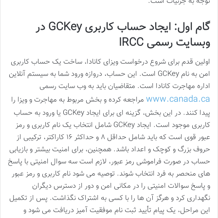
توجه به جزئیات است.
گام اول: ایجاد حساب کاربری GCKey در
وبسایت رسمی IRCC
اولین قدم برای شروع درخواست ویزای کانادا، ساخت یک حساب کاربری
امن به نام GCKey است. این حساب، دروازه ورود شما به سیستم آنلاین
اداره مهاجرت کانادا است. متقاضیان باید به وب سایت رسمی
www.canada.ca
مراجعه کرده و بخش مربوط به مهاجرت و ویزا را
پیدا کنند. در این بخش، گزینه ای برای ایجاد GCKey یا ورود به حساب
کاربری موجود است. ایجاد GCKey شامل انتخاب یک نام کاربری و رمز
عبور قوی است که باید شامل حداقل ۸ و حداکثر ۱۶ کاراکتر، ترکیبی از
حروف بزرگ و کوچک و اعداد باشد. همچنین، برای امنیت بیشتر و بازیابی
حساب در صورت فراموشی رمز عبور، لازم است سه سوال امنیتی با پاسخ
های منحصر به فرد انتخاب شوند. توصیه می شود نام کاربری و رمز عبور
و پاسخ سوالات امنیتی را در مکانی امن و دور از دسترس دیگران
نگهداری کرد و هرگز آن ها را با کسی به اشتراک نگذاشت. پس از تکمیل
این مراحل، یک پیام تأیید ثبت نام موفقیت آمیز دریافت می شود و