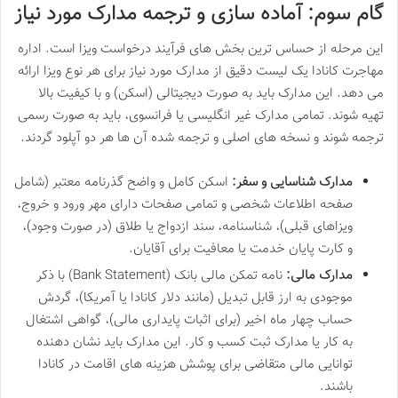
گام سوم: آماده سازی و ترجمه مدارک مورد نیاز
این مرحله از حساس ترین بخش های فرآیند درخواست ویزا است. اداره
مهاجرت کانادا یک لیست دقیق از مدارک مورد نیاز برای هر نوع ویزا ارائه
می دهد. این مدارک باید به صورت دیجیتالی (اسکن) و با کیفیت بالا
تهیه شوند. تمامی مدارک غیر انگلیسی یا فرانسوی، باید به صورت رسمی
ترجمه شوند و نسخه های اصلی و ترجمه شده آن ها هر دو آپلود گردند.
مدارک شناسایی و سفر:
اسکن کامل و واضح گذرنامه معتبر (شامل
صفحه اطلاعات شخصی و تمامی صفحات دارای مهر ورود و خروج،
ویزاهای قبلی)، شناسنامه، سند ازدواج یا طلاق (در صورت وجود)،
و کارت پایان خدمت یا معافیت برای آقایان.
مدارک مالی:
نامه تمکن مالی بانک (Bank Statement) با ذکر
موجودی به ارز قابل تبدیل (مانند دلار کانادا یا آمریکا)، گردش
حساب چهار ماه اخیر (برای اثبات پایداری مالی)، گواهی اشتغال
به کار یا مدارک ثبت کسب و کار. این مدارک باید نشان دهنده
توانایی مالی متقاضی برای پوشش هزینه های اقامت در کانادا
باشند.