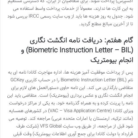
اکسپرس) پرداخت شوند. برای متقاضیان از ایران، که دسترسی مستقیم
به این کارت ها ندارند، معمولاً از خدمات پرداخت واسط استفاده می
شود. جدول به روز هزینه ها باید از وب سایت رسمی IRCC بررسی شود
تا از آخرین مبالغ مطلع گردید.
گام هفتم: دریافت نامه انگشت نگاری
(Biometric Instruction Letter – BIL) و
انجام بیومتریک
پس از پرداخت موفقیت آمیز هزینه ها، اداره مهاجرت کانادا نامه ای به
نام Biometric Instruction Letter (BIL) را در حساب کاربری GCKey
متقاضی بارگذاری می کند. این نامه حاوی دستورالعمل های لازم برای
انجام انگشت نگاری و عکس برداری (بیومتریک) است. متقاضی باید این
نامه را پرینت کرده و به همراه گذرنامه خود، به یکی از مراکز درخواست
ویزای کانادا (VAC – Visa Application Centre) در کشورهای همسایه
(مانند ترکیه، ارمنستان یا امارات متحده عربی) مراجعه کند. توصیه می
شود قبل از مراجعه، از طریق وب سایت VFS Global (شرکت طرف
قرارداد با دولت کانادا برای جمع آوری اطلاعات بیومتریک) وقت قبلی