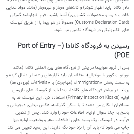
همچنین، لازم است با محدودیت های حمل پول نقد (مبالغ بالای ۱۰,۰۰۰
دلار کانادا باید اظهار شوند) و کالاهای مجاز و غیرمجاز (مانند مواد غذایی
خاص، دارو، و محصولات کشاورزی) آشنا باشید. فرم اظهارنامه گمرکی
(Customs Declaration Card) معمولاً در هواپیما یا از طریق کیوسک
های الکترونیکی در فرودگاه تکمیل می شود.
رسیدن به فرودگاه کانادا (Port of Entry –
POE)
پس از فرود هواپیما در یکی از فرودگاه های بین المللی کانادا (مانند
تورنتو، ونکوور یا مونترال)، متقاضیان باید تابلوهای راهنما را دنبال کرده و
به سمت بخش «Immigration» (مهاجرت) یا «Arrivals» (ورودی ها)
بروند. در بیشتر فرودگاه های کانادا، ابتدا باید از کیوسک های بازرسی
اولیه (Primary Inspection Kiosks) استفاده کرد. این کیوسک ها به
مسافران امکان می دهند تا با اسکن گذرنامه، عکس برداری دیجیتالی و
پاسخ به چند سوال اولیه، اطلاعات خود را وارد کنند. پس از تکمیل
فرآیند در کیوسک، یک رسید حاوی اطلاعات سفر و وضعیت اولیه ویزا
چاپ می شود که باید آن را نزد خود نگه دارید. این رسید تعیین می کند