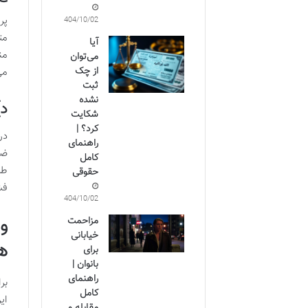
پر
1404/10/02
مت
آیا
من
می‌توان
از چک
می
ثبت
نشده
د)
شکایت
کرد؟ |
در
راهنمای
ضر
کامل
طر
حقوقی
فش
1404/10/02
و
مزاحمت
خیابانی
ه
برای
بانوان |
راهنمای
بر
کامل
ای