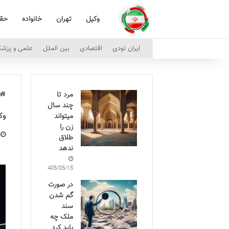
وکیل
تهران
خانواده
حق
ایران تودی
اقتصادی
بین الملل
علمی و پزش
مرد تا
چند سال
وک
میتواند
زن را
طلاق
ندهد
1405/05/15
در صورت
گم شدن
سند
ملک چه
باید کرد