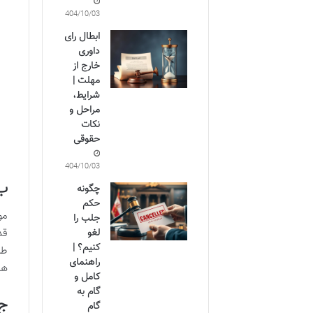
1404/10/03
ابطال رای
داوری
خارج از
مهلت |
شرایط،
مراحل و
نکات
حقوقی
1404/10/03
ب)
چگونه
حکم
مو
جلب را
لغو
قد
کنیم؟ |
طر
راهنمای
ها
کامل و
گام به
ج)
گام