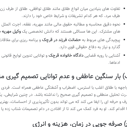
تفاوت های بنیادین میان انواع طلاق مانند طلاق توافقی، طلاق از طرف زن 
طرف مرد، که هر کدام تشریفات و شرایط خاص خود را دارند.
نحوه دقیق محاسبه و مطالبه حقوق مالی مانند مهریه، نفقه، اجرت المثل
های مشترک. این ها مسائلی هستند که دانش تخصصی یک
وکیل مهریه 
پیچیدگی های مربوط به
حضانت فرزند در قرچک
و برنامه ریزی برای ملاقات
گذارد و نیاز به دفاع حقوقی قوی دارد.
آشنایی با رویه قضایی
دادگاه خانواده قرچک
و توانایی تدوین لوایح قانون
ادعاها.
 بار سنگین عاطفی و عدم توانایی تصمیم گیری م
اجهه با طلاق اغلب با استرس، اضطراب و آشفتگی عاطفی همراه است. فردی ک
رت تحلیل منطقی و تصمیم گیری صحیح را نداشته باشد. در چنین شرایطی، 
ف و حرفه ای را ایفا می کند که می تواند بدون تأثیرپذیری از احساسات، بهتری
 اقدام کند. او به فرد کمک می کند تا از افتادن در دام تصمیمات شتاب زده یا پ
 صرفه جویی در زمان، هزینه و انرژی