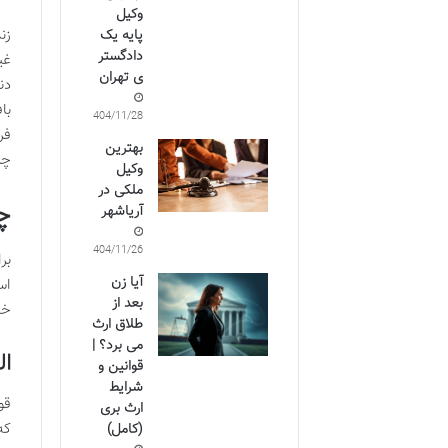
وکیل
زن
پایه یک
دادگستر
غی
ی تهران
دن
با
1404/11/28
فر
بهترین
چر
وکیل
ملکی در
چ
آریاشهر
1404/11/26
بر
آیا زن
اس
بعد از
خا
طلاق ارث
می برد؟ |
ال
قوانین و
شرایط
قو
ارث بری
که
(کامل)