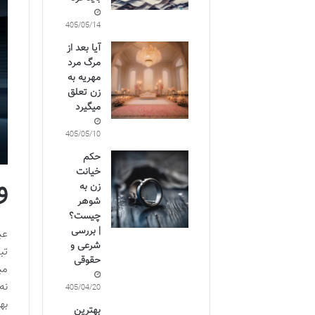
1405/05/14
آیا بعد از
مرگ مرد
مهریه به
زن تعلق
میگیرد
1405/05/10
حکم
خیانت
و
زن به
شوهر
چیست؟
| بررسی
عب
شرعی و
تب
حقوقی
مب
نه
1405/04/20
به
بهترین