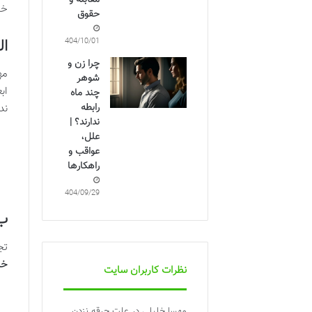
مقابله و
خا
حقوق
ال
1404/10/01
چرا زن و
مه
شوهر
اب
چند ماه
رابطه
ند
ندارند؟ |
علل،
عواقب و
راهکارها
1404/09/29
ب)
تج
خا
نظرات کاربران سایت
مهسا خلیلی
در
علت جرقه نزدن