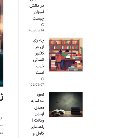
در دانش
آموزان
چیست
1405/05/14
چه رتبه
ای در
کنکور
انسانی
خوب
است
1405/05/07
ن
نحوه
محاسبه
معدل
آزمون
وکالت |
راهنمای
ده
کامل و