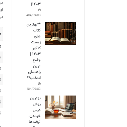
۱۴۰۳)
او
1404/09/03
در
**بهترین
کتاب
ع
های
زیست
ز
کنکور
۱۴۰۳ |
ت
جامع
ترین
ز
راهنمای
انتخاب**
ز
1404/09/02
ز
بهترین
ز
روش
درس
ز
خواندن:
ترفندها