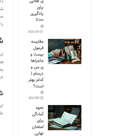
دا
ی طلایی
برای
شد
یادگیری
۱۰۰٪
را
1404/09/01
شر
مقایسه
فرمول
بیست و
ماجراها
هر
ی من و
به
درسام |
حا
کدام بهتر
است؟
شر
1404/08/28
ای
نحوه
عا
آمادگی
برای
امتحان
نهایی