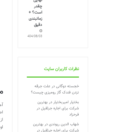
نهایی
چقدر
است؟ +
زمانبندی
دقیق
1404/08/03
نظرات کاربران سایت
خجسته دوگانی
در
علت جرقه
م
نزدن فندک گاز رومیزی چیست؟
بختیار امیربختیار
در
بهترین
شرکت برای اجاره جرثقیل در
اط
فرحزاد
از
شهاب الدین ریوندی
در
بهترین
او
شرکت برای اجاره جرثقیل در