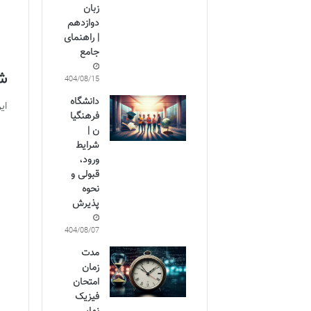
زبان
دوازدهم
| راهنمای
جامع
شر
1404/08/15
دانشگاه
ای
فرهنگیا
ن |
شرایط
ورود،
قبولی و
نحوه
پذیرش
1404/08/07
مدت
زمان
امتحان
فیزیک