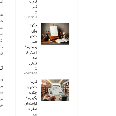
اس
گام به
گام
هر
1404/09/13
ها
چگونه
مت
برای
اس
کنکور
هنر
تأ
بخوانیم؟
| صفر تا
نا
صد
قبولی
تق
1404/09/03
کارت
بر
کنکور را
سن
چگونه
بگیریم؟
می
(راهنمای
فر
صفر تا
صد