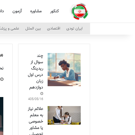
کنکور
مشاوره
آزمون
دا
ایران تودی
اقتصادی
بین الملل
علمی و پزش
چند
سوال از
نحوه
ریدینگ
درس اول
زبان
دوازدهم
1405/05/16
علائم نیاز
به معلم
خصوصی
یا مشاور
تحصیلی