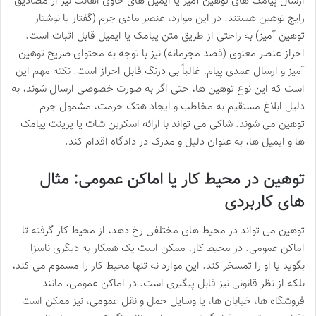
ارسال پیامک های توهین آمیز یا ایمیل های حاوی اهانت نیز از مصادیق
رایج توهین هستند. در این موارد، عنصر مادی جرم (گفتار یا نوشتار
توهین آمیز) به راحتی از طریق متن پیامک یا ایمیل قابل اثبات است.
احراز عنصر معنوی (قصد مجرمانه) نیز با توجه به محتوای صریح توهین
آمیز و ارسال عمدی پیام، غالباً بی درنگ قابل احراز است. نکته مهم این
است که این نوع توهین ها، حتی اگر به صورت خصوصی ارسال شوند، به
دلیل ابلاغ مستقیم به مخاطب و ایجاد هتک حرمت، مشمول جرم
توهین می شوند. شاکی می تواند با ارائه اسکرین شات یا پرینت پیامک
ها و ایمیل ها، به عنوان دلیل و مدرک در دادگاه اقدام کند.
توهین در محیط کار یا اماکن عمومی: مثال
های کاربردی
توهین می تواند در محیط های مختلفی رخ دهد، از محیط کار گرفته تا
اماکن عمومی. در محیط کار، ممکن است یک همکار به دیگری ناسزا
بگوید یا او را تمسخر کند. این موارد نه تنها محیط کار را مسموم می کند،
بلکه از نظر قانونی نیز قابل پیگیری است. در اماکن عمومی، مانند
فروشگاه ها، خیابان ها، یا وسایل حمل و نقل عمومی، نیز ممکن است