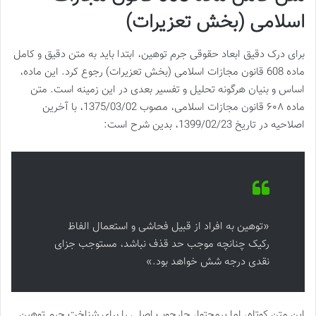
اسلامی (بخش تعزیرات)
برای درک دقیق ابعاد حقوقی جرم توهین، ابتدا باید به متن دقیق و کامل
ماده 608 قانون مجازات اسلامی (بخش تعزیرات) رجوع کرد. این ماده،
اساس و بنیان هرگونه تحلیل و تفسیر بعدی در این زمینه است. متن
ماده ۶۰۸ قانون مجازات اسلامی، مصوب 1375/03/02، با آخرین
اصلاحیه در تاریخ 1399/02/23، بدین شرح است:
«توهین به افراد از قبیل فحاشی و استعمال الفاظ
رکیک چنانچه موجب حد قذف نباشد، مستوجب جزای
نقدی درجه شش خواهد بود.»
این متن کوتاه، اما پرمحتوا، چارچوب اصلی را برای شناخت جرم توهین