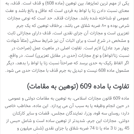
یکی از مهم ترین تمایزها، بین توهین (ماده 608) و قذف است. قذف، به
معنای نسبت دادن زنا یا لواط به فردی است که عاقل و بالغ باشد و عفت
عمومی او شناخته شده باشد. مجازات قذف، حد است که نوعی مجازات
شرعی بوده و ۸۰ ضربه شلاق می باشد. برخلاف توهین که یک جرم
تعزیری است و مجازات آن جزای نقدی است، قذف دارای مجازاتی ثابت
و مشخص در شرع است و برای اثبات آن نیز شرایط سختی (مثلاً شهادت
چهار مرد عادل) لازم است. تفاوت اصلی در ماهیت عمل (صراحت در
نسبت زنا/لواط) و نوع مجازات (حدی در مقابل تعزیری) است. در واقع،
اگر الفاظ رکیک به حدی برسد که صراحتاً نسبت زنا یا لواط را بدهد، دیگر
مشمول ماده 608 نیست و تبدیل به جرم قذف با مجازات حدی می شود.
تفاوت با ماده 609 (توهین به مقامات)
ماده 609 قانون مجازات اسلامی، به توهین به مقامات دولتی و عمومی
در حین انجام وظیفه یا به سبب آن می پردازد. این ماده، مخاطب خاصی
دارد؛ روسای سه قوه، وزرا، نمایندگان مجلس، قضات و سایر کارکنان
دولتی. مجازات این جرم، شدیدتر از توهین ساده است و شامل حبس از
45 روز تا 3 ماه یا تا 74 ضربه شلاق یا جزای نقدی (شش میلیون و