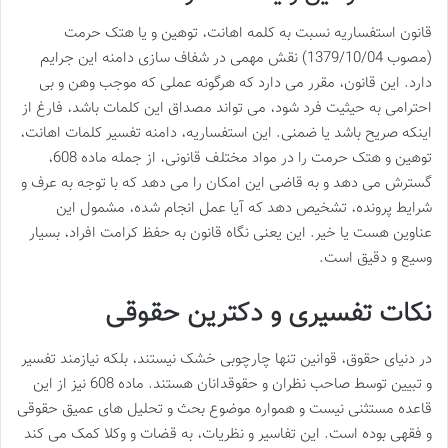
قانون استفساریه نسبت به کلمه اهانت، توهین و یا هتک حرمت
(مصوب 1379/10/04) نقش مهمی در شفاف سازی دامنه این جرایم
دارد. این قانون، مقرر می دارد که هرگونه عملی که موجب وهن و بی
احترامی به حیثیت فرد شود، می تواند مصداق این کلمات باشد، فارغ از
اینکه صریح باشد یا ضمنی. این استفساریه، دامنه تفسیر کلمات اهانت،
توهین و هتک حرمت را در مواد مختلف قانونی، از جمله ماده 608،
گسترش می دهد و به قاضی این امکان را می دهد که با توجه به عرف و
شرایط پرونده، تشخیص دهد که آیا عمل انجام شده، مشمول این
عناوین هست یا خیر. این یعنی نگاه قانون به حفظ کرامت افراد، بسیار
وسیع و دقیق است.
نکات تفسیری و دکترین حقوقی
در دنیای حقوق، قوانین تنها چارچوبی خشک نیستند، بلکه نیازمند تفسیر
و تبیین توسط صاحب نظران و حقوقدانان هستند. ماده 608 نیز از این
قاعده مستثنی نیست و همواره موضوع بحث و تحلیل های عمیق حقوقی
و فقهی بوده است. این تفاسیر و نظریات، به قضات و وکلا کمک می کند