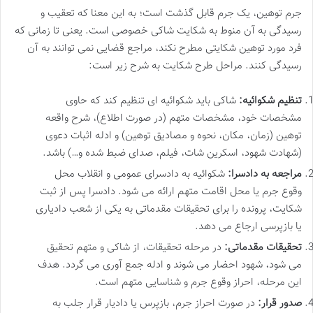
جرم توهین، یک جرم قابل گذشت است؛ به این معنا که تعقیب و
رسیدگی به آن منوط به شکایت شاکی خصوصی است. یعنی تا زمانی که
فرد مورد توهین شکایتی مطرح نکند، مراجع قضایی نمی توانند به آن
رسیدگی کنند. مراحل طرح شکایت به شرح زیر است:
تنظیم شکوائیه:
شاکی باید شکوائیه ای تنظیم کند که حاوی
مشخصات خود، مشخصات متهم (در صورت اطلاع)، شرح واقعه
توهین (زمان، مکان، نحوه و مصادیق توهین) و ادله اثبات دعوی
(شهادت شهود، اسکرین شات، فیلم، صدای ضبط شده و…) باشد.
مراجعه به دادسرا:
شکوائیه به دادسرای عمومی و انقلاب محل
وقوع جرم یا محل اقامت متهم ارائه می شود. دادسرا پس از ثبت
شکایت، پرونده را برای تحقیقات مقدماتی به یکی از شعب دادیاری
یا بازپرسی ارجاع می دهد.
تحقیقات مقدماتی:
در مرحله تحقیقات، از شاکی و متهم تحقیق
می شود، شهود احضار می شوند و ادله جمع آوری می گردد. هدف
این مرحله، احراز وقوع جرم و شناسایی متهم است.
صدور قرار:
در صورت احراز جرم، بازپرس یا دادیار قرار جلب به