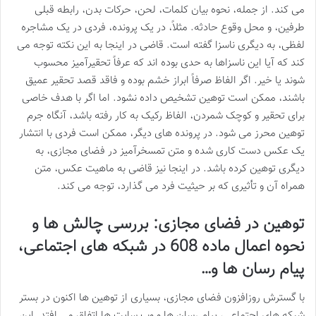
می کند. از جمله، نحوه بیان کلمات، لحن، حرکات بدن، رابطه قبلی
طرفین، و محل وقوع حادثه. مثلاً، در یک پرونده، فردی در یک مشاجره
لفظی، به دیگری ناسزا گفته است. قاضی در اینجا به این نکته توجه می
کند که آیا این ناسزاها به حدی بوده اند که عرفاً تحقیرآمیز محسوب
شوند یا خیر. اگر الفاظ صرفاً ابراز خشم بوده و فاقد قصد تحقیر عمیق
باشند، ممکن است توهین تشخیص داده نشود. اما اگر با هدف خاصی
برای تحقیر و کوچک شمردن، الفاظ رکیک به کار رفته باشد، آنگاه جرم
توهین محرز می شود. در پرونده های دیگر، ممکن است فردی با انتشار
یک عکس دست کاری شده و متن تمسخرآمیز در فضای مجازی، به
دیگری توهین کرده باشد. در اینجا نیز قاضی به ماهیت عکس، متن
همراه آن و تأثیری که بر حیثیت فرد می گذارد، توجه می کند.
توهین در فضای مجازی: بررسی چالش ها و
نحوه اعمال ماده 608 در شبکه های اجتماعی،
پیام رسان ها و…
با گسترش روزافزون فضای مجازی، بسیاری از توهین ها اکنون در بستر
شبکه های اجتماعی، پیام رسان ها و وب سایت ها اتفاق می افتد. این