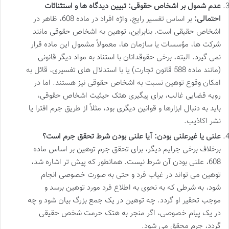
عدم شمول بر اشخاص حقوقی: تبیین دیدگاه ها و استثنائات
احتمالی:
بر اساس تفسیر رایج، واژه افراد در ماده 608، ظاهر در
اشخاص حقیقی است. بنابراین، توهین به اشخاص حقوقی مانند
شرکت ها، مؤسسات یا سازمان ها، معمولاً مشمول این ماده قرار
نمی گیرد. البته، برخی حقوقدانان با استناد به مواد دیگر قانونی
(مانند ماده 588 قانون تجارت) یا با استدلال های تفسیری، قائل به
امکان وقوع توهین نسبت به اشخاص حقوقی نیز هستند. اما در
رویه قضایی غالب، برای پیگیری هتک حیثیت اشخاص حقوقی،
باید به دنبال ابزارها و قوانین دیگری بود، مثلاً از طریق جرم افترا یا
نشر اکاذیب.
علنی یا غیرعلنی بودن: آیا علنی بودن شرط تحقق جرم است؟
برخلاف برخی جرایم دیگر، برای تحقق جرم توهین بر اساس ماده
608، علنی بودن آن شرط نیست. همانطور که پیش تر اشاره شد،
توهین می تواند در غیاب فرد و حتی به صورت خصوصی انجام
شود، به شرطی که به نحوی به اطلاع فرد مورد توهین برسد و
موجب تحقیر او گردد. چه توهین در یک جمع بزرگ بیان شود و چه
در یک پیام خصوصی، اگر منجر به هتک حرمت شخص حقیقی
گردد، جرم محقق می شود.