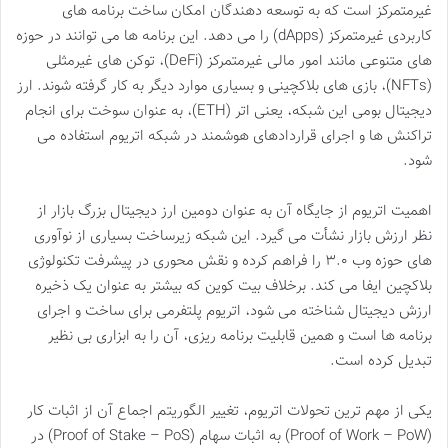
غیرمتمرکز است که به توسعه دهندگان امکان ساخت برنامه های
کاربردی غیرمتمرکز (dApps) را می دهد. این برنامه ها می توانند در حوزه
های متنوعی مانند امور مالی غیرمتمرکز (DeFi)، توکن های غیرمثلی
(NFTs)، بازی های بلاکچینی و بسیاری موارد دیگر به کار گرفته شوند. ارز
دیجیتال بومی این شبکه، یعنی اتر (ETH)، به عنوان سوخت برای انجام
تراکنش ها و اجرای قراردادهای هوشمند در شبکه اتریوم استفاده می
شود.
اهمیت اتریوم از جایگاه آن به عنوان دومین ارز دیجیتال بزرگ بازار از
نظر ارزش بازار نشأت می گیرد. این شبکه زیرساخت بسیاری از نوآوری
های حوزه وب ۳.۰ را فراهم کرده و نقش محوری در پیشرفت تکنولوژی
بلاکچین ایفا می کند. برخلاف بیت کوین که بیشتر به عنوان یک ذخیره
ارزش دیجیتال شناخته می شود، اتریوم پلتفرمی برای ساخت و اجرای
برنامه ها است و همین قابلیت برنامه ریزی، آن را به ابزاری بی نظیر
تبدیل کرده است.
یکی از مهم ترین تحولات اتریوم، تغییر الگوریتم اجماع آن از اثبات کار
(Proof of Work – PoW) به اثبات سهام (Proof of Stake – PoS) در