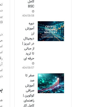
کامل
تص
BSC
1404/09/08
بی
miner S9
دوره
آموزش
ارز
در
دیجیتال
در تبریز |
از مبانی
تا ترید
رق
حرفه ای
آن
1404/09/07
صفر تا
دی
صد
آموزش
برر
صرافی
کوکوین |
راهنمای
کامل کار
عو