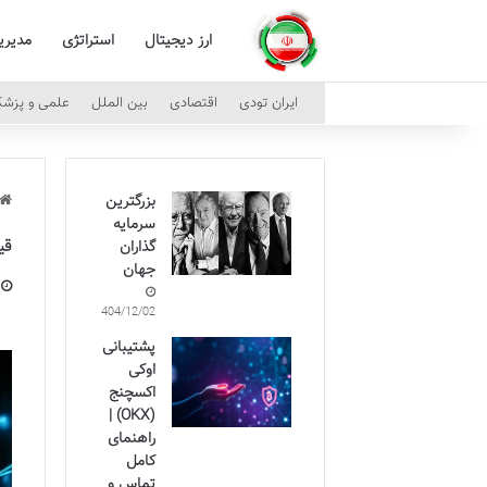
ارز دیجیتال
استراتژی
مدیر
ایران تودی
اقتصادی
بین الملل
علمی و پزش
بزرگترین
سرمایه
قیم
گذاران
جهان
1404/12/02
پشتیبانی
اوکی
اکسچنج
(OKX) |
راهنمای
کامل
تماس و