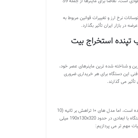
دستخوش تغییر می کند. برای مثال، در دوره هایی که قیمت بیت کوین صعودی است، تقاضا برای ماینرها از جمله S9
وسانات نرخ ارز و تغییرات قوانین مربوط به
ه در بازار ایران تأثیر بگذارد.
 آشنایی با قلب تپنده استخراج بیت
به عنوان یکی از پرفروش ترین و شناخته شده ترین ماینرهای عصر خود،
نی این دستگاه برای هر خریداری ضروری
تأثیر می گذارند.
دستگاه Antminer S9 در مدل های مختلفی با هش ریت های گوناگون عرضه شده است، اما مدل های ۱۰ تراهش بر ثانیه (10
TH/s) و ۱۳.۵ تراهش بر ثانیه (13.5 TH/s) از رایج ترین آن ها هستند. این دستگاه با ابعادی در حدود 190x130x320 میلی