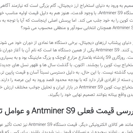
میم به ورود به دنیای استخراج ارز دیجیتال، گام بزرگی است که نیازمند آگاهی
دستگاه Antminer S9، با وجود قدمت، هنوز هم به دلیل قیمت اولیه من
ت کوین را به خود جلب می کند. اما پرسش اصلی اینجاست که آیا با توجه به 
Ant همچنان انتخابی سودآور و منطقی محسوب می شود؟
 دنیای پرشتاب ارزهای دیجیتال، برخی دستگاه ها نمادی از دوران خود می شوند
می کنند. Antminer S9 یکی از همین دستگاه ها است که نام آن با آغ
است. روزگاری S9 پادشاه بلامنازع مزارع کوچک و بزرگ ماینینگ بود و به بس
یب گذشته نیست. با این حال، به دلیل دسترسی نسبتاً آسان و قیمت پایین تر، 
 دسته از افرادی قرار دارد که با بودجه محدود قصد ورود به این عرصه را دارن
استخراج بیت کوین Antminer S9 در بازار ایران و تحلیل جوانب م
دی واقع بینانه بتوانند تصمیم نهایی خود را بگیرند.
سی قیمت فعلی Antminer S9 و عوامل تعیین کننده آن
همانند هر کالای الکترونیکی دیگر،
امل می توانند پیچیده تر و نوسانات قیمتی نیز شدیدتر باشند. برای کسی که ق