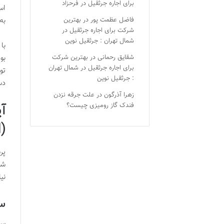
برای اجاره جرثقیل در فرحزاد
فاضل عظمت پور
در
بهترین
به
شرکت برای اجاره جرثقیل در
شمال تهران : جرثقیل نوین
با این حال،
شقایق رحمانی
در
بهترین شرکت
برای اجاره جرثقیل در شمال تهران
تو
: جرثقیل نوین
دس
زهرا آذرگون
در
علت جرقه نزدن
فندک گاز رومیزی چیست؟
(ROI)
شر
نی
سه
سودآو