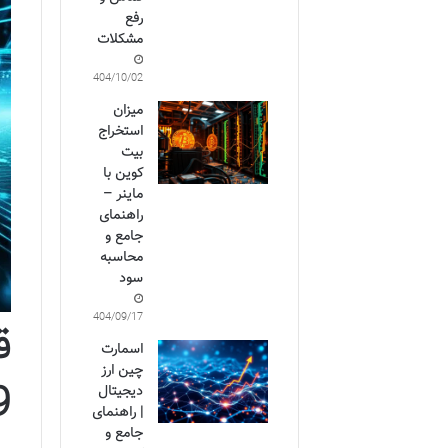
رفع
مشکلات
1404/10/02
میزان
استخراج
بیت
کوین با
ماینر –
راهنمای
جامع و
محاسبه
سود
1404/09/17
اسمارت
چین ارز
9
دیجیتال
| راهنمای
جامع و