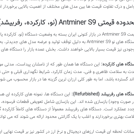
امل و درک تفاوت قیمت ها بین مدل های مختلف از اهمیت بالایی برخوردار 
ده قیمتی Antminer S9 (نو، کارکرده، رفربیشد)
قیمت Antminer S9 در بازار کنونی ایران بسته به وضعیت دستگاه (نو، کا
دستگاه های نو Antminer S9 به دلیل توقف تولید و عرضه مدل های
جودی نیز قیمت بسیار بالایی خواهند داشت. بخش عمده بازار را دستگاه های 
تگاه های کارکرده:
این دستگاه ها همان طور که از نامشان پیداست، مدتی مورد
ت به سلامت ظاهری و فنی، مدت زمان کارکرد، شرایط نگهداری قبلی و حتی نوع
اند گسترده باشد، اما به طور کلی ارزان ترین گزینه ها در بازار محسوب می شون
گاه های رفربیشد (Refurbished):
این دستگاه ها، نمونه های کارکرده ای ه
ر صورت وجود) بازسازی شده اند. این بازسازی شامل تعویض قطعات فرسوده، ت
دد عملکرد است. دستگاه های رفربیشد معمولاً از دستگاه های کاملاً کارکرده گ
امت بهتری برخوردارند و اغلب با یک گارانتی محدود ارائه می شوند که می توا
سانات لحظه ای قیمت ارزهای دیجیتال و نرخ ارز در کشور نیز بر قیمت نهایی ای