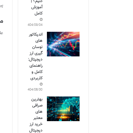
کنیم؟ |
پی
آموزش
کامل
مه
1404/09/04
علا
اندیکاتور
های
نوسان
گیری ارز
دیجیتال:
راهنمای
کامل و
کاربردی
1404/08/30
بهترین
صرافی
های
معتبر
خرید ارز
دیجیتال