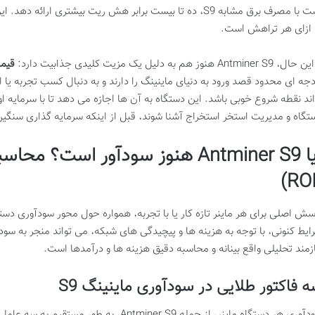
است با مصرف برق مشابه S9، ده تا بیست برابر هش ریت بیشتری ارا
 ازای هر تراهش است.
 Antminer S9 هنوز هم به دلیل یک مزیت کلیدی جذابیت دارد:
قیمت
اند نقطه شروع خوبی باشد. این دستگاه به آن ها اجازه می دهد تا با سرمایه او
تگاه و مدیریت استخر استخراج آشنا شوند، قبل از اینکه سرمایه گذاری سنگین 
آیا Antminer S9 هنوز سودآور است
ایط کنونی، با توجه به هزینه ها و پیچیدگی های شبکه، می تواند منجر به س
ازمند تحلیلی واقع بینانه و محاسبه دقیق هزینه ها و درآمدها است.
 فاکتور طلایی در سودآوری ماینینگ S9
ری هر دستگاه ماینر، از جمله Antminer S9، به طور مستقیم به سه عامل کلیدی وابسته است: