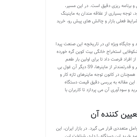
 و برنامه ریزی دقیق است. در این مسیر،
اسب خود، توجه بسیاری از علاقه مندان به ماینینگ
شرایط فعلی بازار و چالش های پیش رو، خرید
 و جایگاه ویژه ای در تاریخچه این صنعت پیدا
از دوران شکوفایی استخراج خانگی بیت کوین گره خورده
یاری از افراد فرصت داد تا برای اولین بار طعم
استخراج بیت کوین را بچشند. اکنون، با گذشت سال ها و ظهور نسل های جدیدتر و قدرتمندتر از ماینرها، S9 دیگر آن غول بی
همچنان در کانون توجه ماینرهای تازه کار و
د. این مقاله به بررسی دقیق قیمت دستگاه
ختلف ارزش خرید و سودآوری آن می پردازد تا کاربران با
 قیمت دستگاه Antminer S9 نیز تحت تأثیر عوامل متعددی قرار می گیرد. در بازار ایران، این
صد خرید این دستگاه را دارد، شناخت این