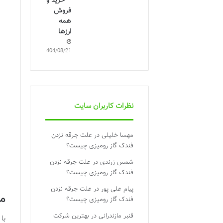
– خرید و
فروش
همه
ارزها
1404/08/21
نظرات کاربران سایت
مهسا خلیلی
در
علت جرقه نزدن
فندک گاز رومیزی چیست؟
شمس زرندی
در
علت جرقه نزدن
فندک گاز رومیزی چیست؟
پیام علی پور
در
علت جرقه نزدن
مقایسه 
فندک گاز رومیزی چیست؟
قنبر مازندرانی
در
بهترین شرکت
با