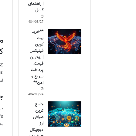
| راهنمای
کامل
1404/08/27
**خرید
بیت
کوین
ک
فینیکس
| بهترین
قیمت،
پرداخت
نق
سریع و
اس
امن**
جز
1404/08/24
جامع
ترین
صرافی
ارز
متر و وزنی
دیجیتال