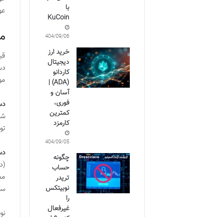
با
عو
KuCoin
محدو
1404/09/06
خرید ارز
دیجیتال
کاردانو
مو
(ADA) |
آسان و
فوری،
دس
کمترین
شد
کارمزد
تو
1404/09/05
دست
چگونه
(د
حساب
مج
تریدر
نوبیتکس
سل
را
غیرفعال
نو