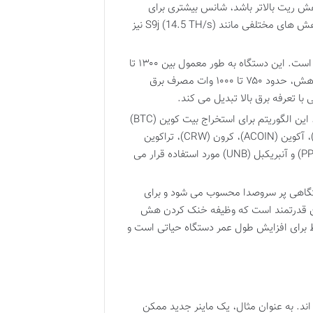
 ریت بالاتر باشد، شانس بیشتری برای
یافتن بلوک های جدید و کسب پاداش استخراج وجود دارد. مدل S9 با تراهش های مختلفی مانند S9j (14.5 TH/s) نیز
یکی از مهم ترین چالش های S9، مصرف برق نسبتاً بالای آن است. این دستگاه به طور معمول بین ۱۳۰۰ تا
۱۵۰۰ وات برق مصرف می کند (برای مدل ۱۳.۵ تراهش) و برای مدل ۱۰ تراهش، حدود ۷۵۰ تا ۱۰۰۰ وات مصرف برق
ا تعرفه برق بالا تبدیل می کند.
Antminer S9 از الگوریتم SHA-256 پشتیبانی می کند. این الگوریتم برای استخراج بیت کوین (BTC)
و سایر ارزهای دیجیتال مبتنی بر این الگوریتم مانند بیت کوین کش (BCH)، آکوین (ACOIN)، کرون (CRW)، تراکوین
(TRC)، کیورکوین (CURE)، ژول کوین (XJO)، ایمارک (DEM)، پیرکوین (PPC) و آنبریکبل (UNB) مورد استفاده قرار می
ود 76 دسی بل، دستگاهی پر سروصدا محسوب می شود و برای
 فن قدرتمند است که وظیفه خنک کردن هش
حیط برای افزایش طول عمر دستگاه حیاتی است و
ه اند. به عنوان مثال، یک ماینر جدید ممکن