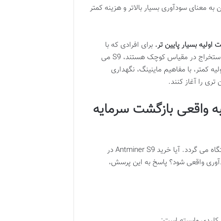
ئه دهد. این به معنای سودآوری بسیار بالاتر و هزینه کمتر
 اولیه بسیار پایین تر.
برای افرادی که با
بودجه ای محدود قصد ورود به دنیای ماینینگ را دارند و به دنبال کسب تجربه یا استخراج در مقیاس کوچک هستند، S9 می
لیه کمتر، با مفاهیم ماینینگ، نگهداری
تری را آغاز کنند.
؟ محاسبه واقعی بازگشت سرمایه
پرسش اصلی برای هر ماینر تازه کار یا با تجربه، همواره حول محور سودآوری دستگاه می گردد. آیا خرید Antminer S9 در
ودآوری واقعی شود؟ پاسخ به این پرسش،