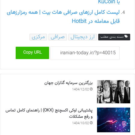
با KuCoin
لیست کامل ارزهای صرافی هات بیت | همه رمزارزهای
قابل معامله در Hotbit
ارز دیجیتال
صرافی
مرکزی
دسته بندی مطلب
Copy URL
بزرگترین سرمایه گذاران جهان
1404/12/02
پشتیبانی اوکی اکسچنج (OKX) | راهنمای کامل تماس
و رفع مشکلات
1404/10/02