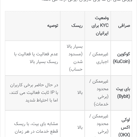
وضعیت
صرافی
KYC برای
ریسک
توصیه
ایرانیان
بسیار بالا
کوکوین
غیرممکن /
(مسدود
عدم فعالیت یا فعالیت با
(KuCoin)
اجباری
شدن
ریسک بسیار بالا
حساب)
غیرممکن /
در حال حاضر برخی کاربران
بای بیت
محدود
بالا
با IP ثابت فعالیت می کنند،
(Bybit)
(برخی
اما با احتیاط شدید
خدمات)
غیرممکن /
اوکی
محدود
مشابه بای بیت، با ریسک
اکس
بالا
(برخی
قطع خدمات در هر زمان
(OKX)