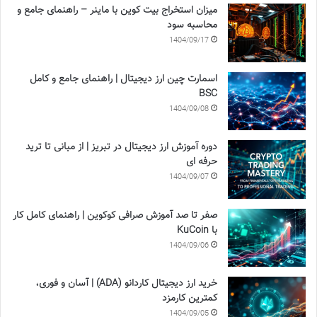
میزان استخراج بیت کوین با ماینر – راهنمای جامع و
محاسبه سود
1404/09/17
اسمارت چین ارز دیجیتال | راهنمای جامع و کامل
BSC
1404/09/08
دوره آموزش ارز دیجیتال در تبریز | از مبانی تا ترید
حرفه ای
1404/09/07
صفر تا صد آموزش صرافی کوکوین | راهنمای کامل کار
با KuCoin
1404/09/06
خرید ارز دیجیتال کاردانو (ADA) | آسان و فوری،
کمترین کارمزد
1404/09/05