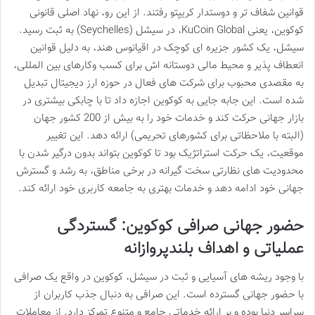
قوانین شفاف تر و دوستدار کریپتو رفتند. از این رو، نهاد اصلی قانونی
کوکوین، یعنی KuCoin Global، در سیشل (Seychelles) به ثبت رسید.
سیشل، یک کشور جزیره ای کوچک در اقیانوس هند، به دلیل قوانین
انعطاف پذیر و محیط مالی دوستانه اش برای کسب وکارهای بین المللی،
به مقصدی محبوب برای شرکت های فعال در حوزه ارز دیجیتال تبدیل
شده است. این جابه جایی به کوکوین اجازه داد تا با چابکی بیشتری در
بازار جهانی حرکت کند و خدمات خود را به بیش از 200 کشور جهان
(البته با ملاحظاتی برای کشورهای تحریمی) ارائه دهد. این تغییر
موقعیت، یک حرکت استراتژیک بود تا کوکوین بتواند بدون درگیر شدن با
محدودیت های نظارتی سخت گیرانه در برخی مناطق، به رشد و گسترش
جهانی خود ادامه دهد و خدمات بهتری به جامعه کاربری خود ارائه کند.
حضور جهانی صرافی کوکوین: گستردگی
عملیاتی و اهداف بلندپروازانه
با وجود ریشه های آسیایی و ثبت در سیشل، کوکوین در واقع یک صرافی
با حضور جهانی گسترده است. این صرافی به دنبال جذب کاربران از
سراسر دنیا بوده و بر ارائه خدماتی جامع و متنوع تمرکز دارد. از معاملات