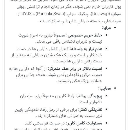
پول کاربران خارج نمی شوند، مگر در زمان انجام تراکنش. یونی
سواپ (Uniswap)، پنکیک سواپ (PancakeSwap) و dYdX از
نمونه های برجسته صرافی های غیرمتمرکز هستند.
مزایا:
حفظ حریم خصوصی:
معمولاً نیازی به احراز هویت
نیست و کاربران ناشناس باقی می مانند.
عدم نیاز به واسطه:
کنترل کامل دارایی ها در دست
خود کاربر است و ریسک هک شدن صرافی به معنای از
دست رفتن دارایی ها نیست.
امنیت بالاتر در برابر هک متمرکز:
از آنجا که دارایی ها به
صورت مرکزی نگهداری نمی شوند، هدف جذابی برای
حملات بزرگ هکری نیستند.
معایب:
پیچیدگی بیشتر:
رابط کاربری معمولاً برای مبتدیان
دشوارتر است.
نقدینگی کمتر:
برای برخی از رمزارزها، نقدینگی پایین
تری نسبت به صرافی های متمرکز دارند.
مسئولیت کامل کاربر:
در صورت فراموشی کلید
خصوصی کیف پول، هیچ راهی برای بازیابی دارایی ها