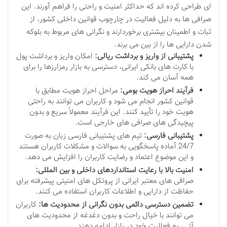
ای طراحی کرده اند که حداکثر امنیت و راحتی را فراهم آورند. این
صرافی ها به دلیل فعالیت در چارچوب قوانین داخلی کشور، از
ثبات و اطمینان بیشتری برخوردارند و نگرانی های مربوط به بلوکه
شدن دارایی ها را از بین می برند.
پشتیبانی از واریز و برداشت ریالی:
امکان واریز و برداشت پول
با کارت های بانکی ایرانی، دسترسی به بازار رمزارزها را برای
همه آسان می کند.
فرآیند احراز هویت بومی:
مراحل احراز هویت مطابق با
قوانین کشور انجام می شود و کاربران می توانند به راحتی
هویت خود را تأیید کنند. این فرآیند معمولاً سریع و بدون
پیچیدگی های صرافی های خارجی است.
پشتیبانی فارسی:
تیم های پشتیبانی فارسی زبان به صورت
24/7 آماده پاسخگویی به سوالات و مشکلات کاربران هستند
و این موضوع اعتماد و رضایت کاربران را افزایش می دهد.
امنیت بالا با رعایت استانداردهای داخلی و بین المللی:
صرافی های معتبر ایرانی از پروتکل های امنیتی پیشرفته برای
حفاظت از دارایی و اطلاعات کاربران استفاده می کنند.
تضمین دسترسی دائمی بدون نگرانی از محدودیت ها:
کاربران
می توانند با خیال راحت و بدون دغدغه از محدودیت های
آتی، به فعالیت خود در بازار ادامه دهند.