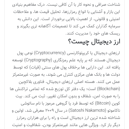
شناخت صرافی و نحوه کار با آن کافی نیست. درک مفاهیم بنیادی
این بازار و آشنایی با انواع رمزارزها، تحلیل قیمت ها، و ملاحظات
امنیتی و قانونی، از اهمیت بالایی برخوردار است. این دانش به
سرمایه گذاران کمک می کند تا تصمیمات آگاهانه تری بگیرند و
ریسک های خود را مدیریت کنند.
ارز دیجیتال چیست؟
ارزهای دیجیتال یا کریپتوکارنسی (Cryptocurrency) نوعی پول
دیجیتال هستند که بر پایه علم رمزنگاری (Cryptography) توسعه
یافته اند. این دارایی ها برخلاف پول های سنتی (فیات) که توسط
دولت ها و بانک های مرکزی کنترل می شوند، به صورت غیرمتمرکز
عمل می کنند. هسته اصلی ارزهای دیجیتال، فناوری بلاکچین
(Blockchain) است؛ یک دفتر کل توزیع شده که تمامی تراکنش ها
را به صورت امن، شفاف و بدون امکان تغییر، ثبت می کند. بیت
کوین (Bitcoin) که توسط فرد یا گروهی مرموز با نام ساتوشی
ناکاموتو (Satoshi Nakamoto) در سال ۲۰۰۹ معرفی شد، اولین و
شناخته شده ترین ارز دیجیتال است و راه را برای هزاران رمزارز
دیگر باز کرد. ویژگی هایی مانند غیرمتمرکز بودن، شفافیت و امنیت