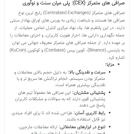
صرافی های متمرکز (CEX): پلی میان سنت و نوآوری
صرافی های متمرکز (Centralized Exchanges) رایج ترین نوع
صرافی ها هستند و شباهت زیادی به بورس های اوراق بهادار سنتی
دارند. در این پلتفرم ها، یک نهاد مرکزی کنترل تمامی عملیات، از
جمله نگهداری دارایی ها، احراز هویت کاربران، و اجرای معاملات را
بر عهده دارد. از جمله صرافی های متمرکز معروف جهانی می توان
به بایننس (Binance)، کوین بیس (Coinbase) و کوکوین (KuCoin)
اشاره کرد.
مزایا:
سرعت و نقدینگی بالا:
به دلیل حجم بالای معاملات و
متمرکز بودن سیستم، انجام تراکنش ها سریع تر و با
نقدینگی بیشتری همراه است.
پشتیبانی مشتریان:
این صرافی ها معمولاً تیم های
پشتیبانی قوی دارند که به سوالات و مشکلات کاربران
پاسخ می دهند.
رابط کاربری آسان:
طراحی شده اند تا برای افراد مبتدی
نیز قابل استفاده باشند.
تنوع در ابزارهای معاملاتی:
ارائه معاملات مارجین،
فیوچرز، استیکینگ و سایر ابزارهای پیشرفته.