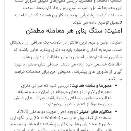
انتخاب آگاهانه و مطمئن، بررسی معیارهای کلیدی ضروری است.
این معیارها شامل امنیت، تنوع رمزارزها، کارمزدها، سرعت
خدمات، کیفیت پشتیبانی، و تجربه کاربری هستند که در ادامه به
تفصیل توضیح داده می شوند.
امنیت: سنگ بنای هر معامله مطمئن
امنیت، اولین و مهم ترین فاکتور در انتخاب یک صرافی ارز دیجیتال
است. سرمایه گذاران همواره باید به دنبال پلتفرم هایی باشند که
بالاترین استانداردهای امنیتی را برای حفاظت از دارایی ها و
اطلاعات شخصی خود ارائه می دهند. صرافی های معتبر، با بهره
گیری از فناوری های پیشرفته، محیطی امن برای معاملات فراهم
می کنند.
مجوزها و سابقه فعالیت:
بررسی کنید که صرافی دارای
مجوزهای لازم از نهادهای مربوطه در ایران باشد و سابقه
فعالیت مشخص و شفافی داشته باشد. صرافی های دانش
بنیان معمولاً از اعتبار بالاتری برخوردارند.
مکانیزم های امنیتی:
وجود احراز هویت دو عاملی (2FA)،
استفاده از کیف پول های سرد (Cold Wallets) برای نگهداری
بخش عمده دارایی ها، رمزنگاری پیشرفته داده ها، و سیستم
های نظارتی مداوم از جمله مهم ترین مکانیزم های امنیتی