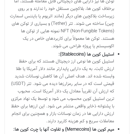
توکن ها نیز دارایی های دیجیتالی قابل معامله هستند، اما
برخلاف کوین ها، بلاکچین مستقل خود را ندارند و بر روی
زیرساخت بلاکچین های دیگر (مانند اتریوم یا بایننس اسمارت
چین) ساخته می شوند. تتر (Tether) و بسیاری از توکن های
NFT (Non-Fungible Tokens) نمونه هایی از توکن ها
هستند. توکن ها معمولاً برای کاربردهای خاص در یک
اکوسیستم یا پروژه طراحی می شوند.
استیبل کوین ها (Stablecoins):
استیبل کوین ها نوعی ارز دیجیتال هستند که برای حفظ
ارزش ثابت، به یک دارایی پایدارتر مانند دلار آمریکا یا طلا
وابسته شده اند. هدف اصلی آن ها کاهش نوسانات شدید
قیمتی است که در سایر رمزارزها دیده می شود. تتر (USDT)
که ارزش آن تقریباً معادل یک دلار آمریکا است، محبوب
ترین استیبل کوین محسوب می شود و توسط یک نهاد مرکزی
با پشتوانه ذخایر واقعی منتشر می شود. این ارزها برای حفظ
ارزش دارایی ها در زمان نوسانات بازار و همچنین برای انجام
معاملات سریع و کم هزینه کاربرد دارند.
میم کوین ها (Memecoins) و تفاوت آنها با چرت کوین ها: