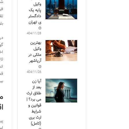
شک
وکیل
فر
پایه یک
تق
دادگستر
ی تهران
بت
1404/11/28
در
بهترین
گو
وکیل
اخ
ملکی در
ثا
آریاشهر
ان
1404/11/26
قض
بی
آیا زن
بعد از
طلاق ارث
م
می برد؟ |
ا
قوانین و
شرایط
ارث بری
پی
(کامل)
اس