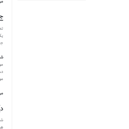
مر
ج)
تص
یک
جل
شر
مو
دس
مو
مر
د)
شا
هی