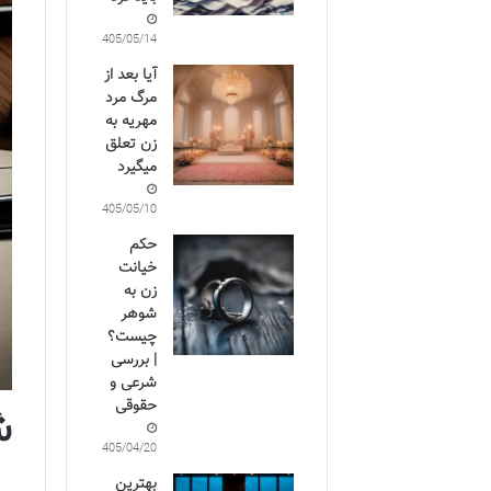
1405/05/14
آیا بعد از
مرگ مرد
مهریه به
زن تعلق
میگیرد
1405/05/10
حکم
خیانت
زن به
شوهر
چیست؟
| بررسی
شرعی و
حقوقی
ش
1405/04/20
بهترین