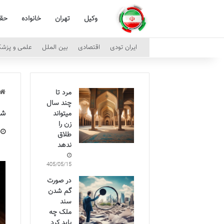
وکیل
تهران
خانواده
حق
ایران تودی
اقتصادی
بین الملل
علمی و پزش
مرد تا
چند سال
شک
میتواند
زن را
طلاق
ندهد
1405/05/15
در صورت
گم شدن
سند
ملک چه
باید کرد