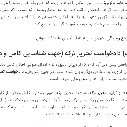
دامات قانونی:
قانون این امکان را فراهم آورده که حتی یک نفر از ورثه یا هر 
دخواست گواهی انحصار وراثت کند. نیاز به امضای همه ورثه نیست. اگر سایر و
یق انتشار آگهی و دعوت به جلسه، امکان حضور آن ها را فراهم می آورد. این
ی تواند با عدم همکاری خود، حقوق دیگران را تضییع کند.
جع رسیدگی:
شورای حل اختلاف آخرین اقامتگاه متوفی.
 دادخواست تحریر ترکه (جهت شناسایی کامل و دق
اقعی پیش می آید که ورثه از میزان دقیق و نوع اموال متوفی اطلاع کافی ندا
ی از ورثه یا اشخاص دیگر پنهان شده است. در چنین شرایطی،
دادخواست تحری
عیت تمام دارایی ها و بدهی های متوفی است.
ف و فرآیند تحریر ترکه:
هدف از تحریر ترکه، صورت برداری کامل و دقیق از کل
ت. دادگاه با تعیین یک مدیر ترکه (معمولاً یک کارشناس رسمی دادگستری)، او
امی اموال منقول و غیرمنقول، وجوه نقد، اوراق بهادار، اسناد و هر آنچه که به 
عان می توانند مدارک و اطلاعات خود را ارائه دهند.