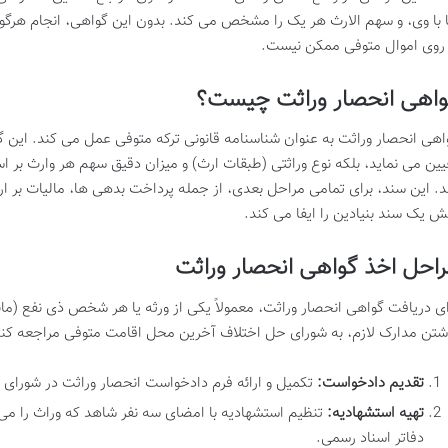
 با وی، و سهم الارث هر یک را مشخص می کند. بدون این گواهی، انجام هرگون
 روی اموال متوفی ممکن نیست.
واهی انحصار وراثت چیست؟
اهی انحصار وراثت به عنوان شناسنامه قانونی ترکه متوفی عمل می کند. این گو
یین می نماید، بلکه نوع وراثتی (طبقات ارث) و میزان دقیق سهم هر وارث بر اس
د. این سند، برای تمامی مراحل بعدی، از جمله پرداخت بدهی ها، مالیات بر ا
ش یک سند بنیادین را ایفا می کند.
احل اخذ گواهی انحصار وراثت
ای دریافت گواهی انحصار وراثت، معمولاً یکی از ورثه یا هر شخص ذی نفع (مان
شتن مدارک لازم، به شورای حل اختلاف آخرین محل اقامت متوفی مراجعه کند.
تقدیم دادخواست:
تکمیل و ارائه فرم دادخواست انحصار وراثت در شورای 
تهیه استشهادیه:
تنظیم استشهادیه با امضای سه نفر شاهد که وراث را می
دفاتر اسناد رسمی.