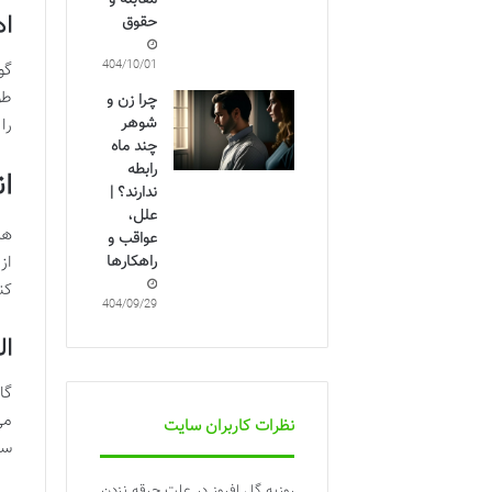
مقابله و
اه
حقوق
1404/10/01
گو
طو
چرا زن و
شوهر
را
چند ماه
رابطه
ا
ندارند؟ |
علل،
هم
عواقب و
راهکارها
از
کن
1404/09/29
ال
گا
می
نظرات کاربران سایت
سا
روزبه گل افروز
در
علت جرقه نزدن