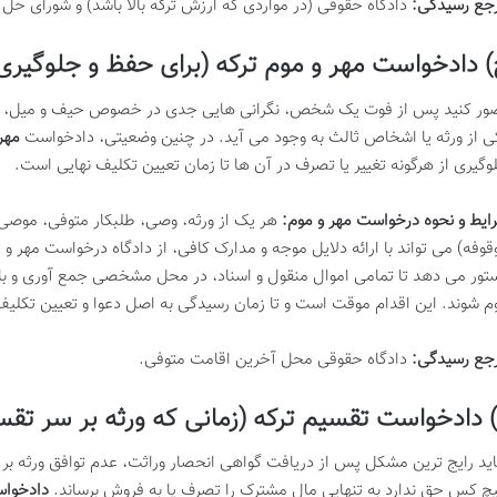
جع رسیدگی:
دادگاه حقوقی (در مواردی که ارزش ترکه بالا باشد) و شورای حل ا
 دادخواست مهر و موم ترکه (برای حفظ و جلوگیری 
ور کنید پس از فوت یک شخص، نگرانی هایی جدی در خصوص حیف و میل، تص
ی از ورثه یا اشخاص ثالث به وجود می آید. در چنین وضعیتی، دادخواست
مهر
وگیری از هرگونه تغییر یا تصرف در آن ها تا زمان تعیین تکلیف نهایی است.
ایط و نحوه درخواست مهر و موم:
هر یک از ورثه، وصی، طلبکار متوفی، موصی ل
قوفه) می تواند با ارائه دلایل موجه و مدارک کافی، از دادگاه درخواست مهر و م
تور می دهد تا تمامی اموال منقول و اسناد، در محل مشخصی جمع آوری و با 
م شوند. این اقدام موقت است و تا زمان رسیدگی به اصل دعوا و تعیین تکلیف 
جع رسیدگی:
دادگاه حقوقی محل آخرین اقامت متوفی.
 دادخواست تقسیم ترکه (زمانی که ورثه بر سر تقس
ید رایج ترین مشکل پس از دریافت گواهی انحصار وراثت، عدم توافق ورثه بر 
چ کس حق ندارد به تنهایی مال مشترک را تصرف یا به فروش برساند.
دادخواس