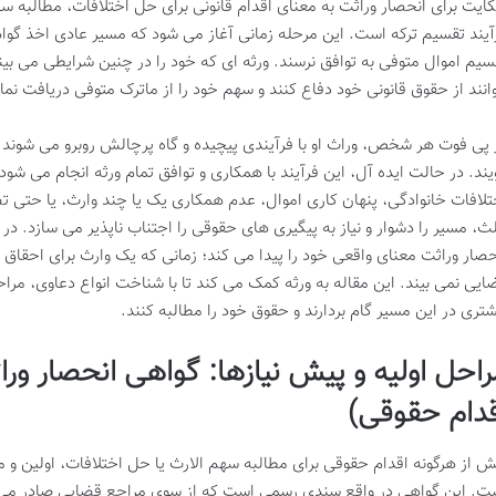
ایت برای انحصار وراثت به معنای اقدام قانونی برای حل اختلافات، مطالبه سهم 
آیند تقسیم ترکه است. این مرحله زمانی آغاز می شود که مسیر عادی اخذ گواهی 
سیم اموال متوفی به توافق نرسند. ورثه ای که خود را در چنین شرایطی می بینن
وانند از حقوق قانونی خود دفاع کنند و سهم خود را از ماترک متوفی دریافت نمای
 پی فوت هر شخص، وراث او با فرآیندی پیچیده و گاه پرچالش روبرو می شوند 
یند. در حالت ایده آل، این فرآیند با همکاری و توافق تمام ورثه انجام می ش
تلافات خانوادگی، پنهان کاری اموال، عدم همکاری یک یا چند وارث، یا حتی
لث، مسیر را دشوار و نیاز به پیگیری های حقوقی را اجتناب ناپذیر می سازد. 
حصار وراثت معنای واقعی خود را پیدا می کند؛ زمانی که یک وارث برای احقا
ایی نمی بیند. این مقاله به ورثه کمک می کند تا با شناخت انواع دعاوی، مراحل
شتری در این مسیر گام بردارند و حقوق خود را مطالبه کنند.
راحل اولیه و پیش نیازها: گواهی انحصار ورا
قدام حقوقی)
ش از هرگونه اقدام حقوقی برای مطالبه سهم الارث یا حل اختلافات، اولین و 
ت. این گواهی در واقع سندی رسمی است که از سوی مراجع قضایی صادر می 