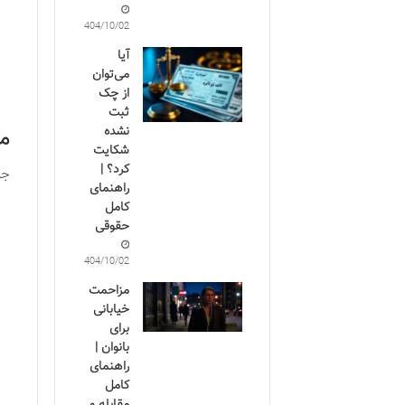
1404/10/02
آیا
می‌توان
از چک
ثبت
نشده
مد
شکایت
کرد؟ |
جم
راهنمای
کامل
حقوقی
1404/10/02
مزاحمت
خیابانی
برای
بانوان |
راهنمای
کامل