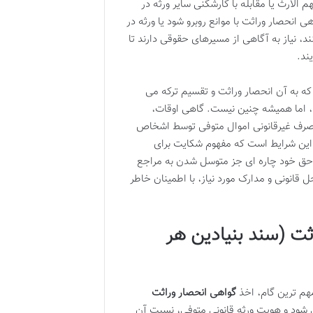
الارث یا مقابله با کارشکنی سایر ورثه در
انحصار وراثت با موانع روبرو شود یا ورثه در
د، نیاز به آگاهی از مسیرهای حقوقی دارند تا
ند.
که به آن انحصار وراثت و تقسیم ترکه می
ود، اما همیشه چنین نیست. گاهی اوقات،
 تصرف غیرقانونی اموال متوفی توسط اشخاص
در این شرایط است که مفهوم شکایت برای
ق حق خود چاره ای جز متوسل شدن به مراجع
 قانونی و مدارک مورد نیاز، با اطمینان خاطر
ثت (سند بنیادین هر
مهم ترین گام، اخذ
گواهی انحصار وراثت
شود و هویت ورثه قانونی متوفی، نسبت آن