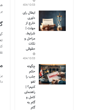
ها
1404/10/03
بر
ابطال رای
داوری
گ
خارج از
مهلت |
شرایط،
گو
مراحل و
تع
نکات
کن
حقوقی
نق
1404/10/03
مر
چگونه
حکم
بر
جلب را
دا
لغو
کنیم؟ |
راهنمای
کامل و
گام به
گام