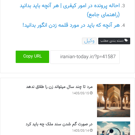
احاله پرونده در امور کیفری | هر آنچه باید بدانید
(راهنمای جامع)
هر آنچه که باید در مورد قلمه زدن انگور بدانید!
وکیل
دسته بندی مطلب
Copy URL
مرد تا چند سال میتواند زن را طلاق ندهد
1405/05/15
در صورت گم شدن سند ملک چه باید کرد
1405/05/14