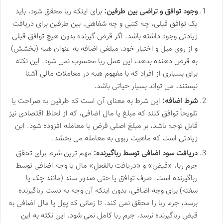
وجود توافق و تراضی بین طرفین:
برای اینکه ربا محقق شود، باید
یک توافق قبلی، چه کتبی و چه شفاهی، بین طرفین برای دریافت
زیادتی وجود داشته باشد. اگر قرض گیرنده بدون هیچ توافق قبلی
و از روی میل و اختیار خود، مبلغی اضافه به عنوان هبه (بخشش)
به قرض دهنده بدهد، این عمل ربا محسوب نمی شود. این نکته
برای بسیاری از افراد که با مفهوم هبه در معاملات مالی آشنا
نیستند، می تواند بسیار حیاتی باشد.
شرط اضافه:
این شرط به معنای آن است که طرفین به صراحت یا
تلویحاً توافق کنند که مبلغ یا مال اضافی، که از لحاظ اقتصادی نیز
قابل توجه باشد، بر مبلغ اصلی قرض یا معامله افزوده شود. این
زیادتی است که ماهیت ربوی به معامله می بخشد.
دریافت سود اضافی توسط رباگیرنده:
مهم ترین شرط برای تحقق
جرم ربا، «قبض» و «دریافت بالفعل» مال یا وجه اضافی توسط
رباگیرنده است. صرف توافق یا حتی صدور سند (مانند چک یا
سفته) برای وجه اضافی، بدون اینکه آن وجه به دست رباگیرنده
برسد، جرم ربا را محقق نمی کند. تا زمانی که پول یا مال اضافی به
قبض رباگیرنده نرسد، جرم ربا کامل نمی شود. این نکته به این