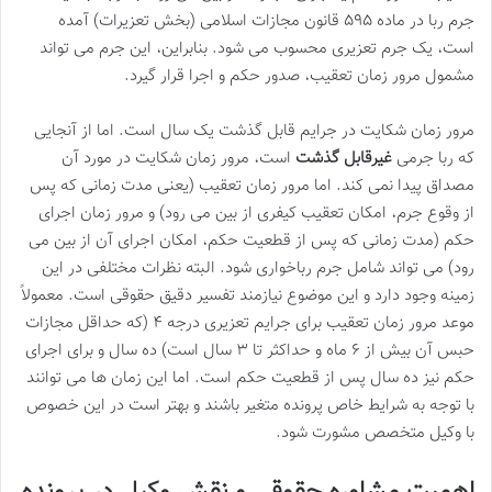
جرم ربا در ماده ۵۹۵ قانون مجازات اسلامی (بخش تعزیرات) آمده
است، یک جرم تعزیری محسوب می شود. بنابراین، این جرم می تواند
مشمول مرور زمان تعقیب، صدور حکم و اجرا قرار گیرد.
مرور زمان شکایت در جرایم قابل گذشت یک سال است. اما از آنجایی
که ربا جرمی
غیرقابل گذشت
است، مرور زمان شکایت در مورد آن
مصداق پیدا نمی کند. اما مرور زمان تعقیب (یعنی مدت زمانی که پس
از وقوع جرم، امکان تعقیب کیفری از بین می رود) و مرور زمان اجرای
حکم (مدت زمانی که پس از قطعیت حکم، امکان اجرای آن از بین می
رود) می تواند شامل جرم رباخواری شود. البته نظرات مختلفی در این
زمینه وجود دارد و این موضوع نیازمند تفسیر دقیق حقوقی است. معمولاً
موعد مرور زمان تعقیب برای جرایم تعزیری درجه ۴ (که حداقل مجازات
حبس آن بیش از ۶ ماه و حداکثر تا ۳ سال است) ده سال و برای اجرای
حکم نیز ده سال پس از قطعیت حکم است. اما این زمان ها می توانند
با توجه به شرایط خاص پرونده متغیر باشند و بهتر است در این خصوص
با وکیل متخصص مشورت شود.
اهمیت مشاوره حقوقی و نقش وکیل در پرونده