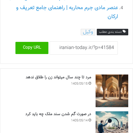
عنصر مادی جرم محاربه | راهنمای جامع تعریف و
ارکان
وکیل
دسته بندی مطلب
Copy URL
مرد تا چند سال میتواند زن را طلاق ندهد
1405/05/15
در صورت گم شدن سند ملک چه باید کرد
1405/05/14