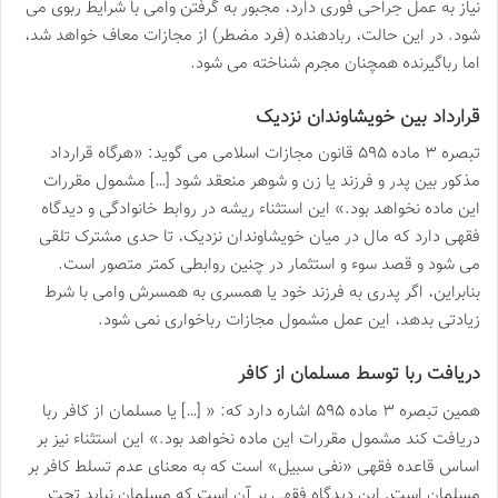
نیاز به عمل جراحی فوری دارد، مجبور به گرفتن وامی با شرایط ربوی می
شود. در این حالت، ربادهنده (فرد مضطر) از مجازات معاف خواهد شد،
اما رباگیرنده همچنان مجرم شناخته می شود.
قرارداد بین خویشاوندان نزدیک
تبصره ۳ ماده ۵۹۵ قانون مجازات اسلامی می گوید: «هرگاه قرارداد
مذکور بین پدر و فرزند یا زن و شوهر منعقد شود […] مشمول مقررات
این ماده نخواهد بود.» این استثناء ریشه در روابط خانوادگی و دیدگاه
فقهی دارد که مال در میان خویشاوندان نزدیک، تا حدی مشترک تلقی
می شود و قصد سوء و استثمار در چنین روابطی کمتر متصور است.
بنابراین، اگر پدری به فرزند خود یا همسری به همسرش وامی با شرط
زیادتی بدهد، این عمل مشمول مجازات رباخواری نمی شود.
دریافت ربا توسط مسلمان از کافر
همین تبصره ۳ ماده ۵۹۵ اشاره دارد که: « […] یا مسلمان از کافر ربا
دریافت کند مشمول مقررات این ماده نخواهد بود.» این استثناء نیز بر
اساس قاعده فقهی «نفی سبیل» است که به معنای عدم تسلط کافر بر
مسلمان است. این دیدگاه فقهی بر آن است که مسلمان نباید تحت