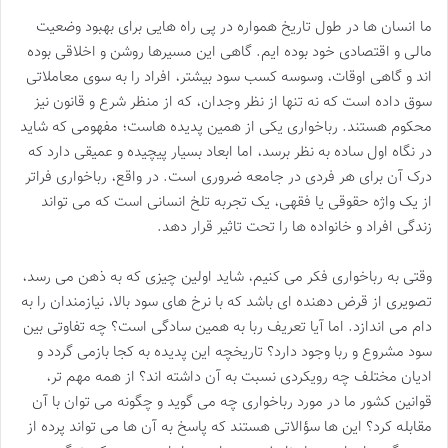
ما انسان ها در طول تاریخ همواره در پی راه هایی برای بهبود وضعیت
مالی و اقتصادی خود بوده ایم. گاهی این مسیرها روشن و اخلاقی بوده
اند و گاهی اوقات، وسوسه کسب سود بیشتر، افراد را به سوی معاملاتی
سوق داده است که نه تنها از نظر وجدان، که از منظر شرع و قانون نیز
محکوم هستند. رباخواری یکی از همین پدیده هاست؛ مفهومی که شاید
در نگاه اول ساده به نظر برسد، اما ابعاد بسیار پیچیده و عمیقی دارد که
درک آن برای هر فردی در جامعه ضروری است. در واقع، رباخواری فراتر
از یک واژه حقوقی یا فقهی، یک تجربه تلخ انسانی است که می تواند
زندگی افراد و خانواده ها را تحت تاثیر قرار دهد.
وقتی به رباخواری فکر می کنیم، شاید اولین چیزی که به ذهن می رسد،
تصویری از قرض دهنده ای باشد که با نرخ های سود بالا، نیازمندان را به
دام می اندازد. اما آیا تعریف ربا به همین سادگی است؟ چه تفاوتی بین
سود مشروع و ربا وجود دارد؟ تاریخچه این پدیده به کجا بازمی گردد و
ادیان مختلف چه رویکردی نسبت به آن داشته اند؟ از همه مهم تر،
قوانین کشور ما در مورد رباخواری چه می گوید و چگونه می توان با آن
مقابله کرد؟ این ها سؤالاتی هستند که پاسخ به آن ها می تواند پرده از