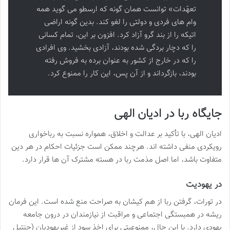
تعهّدات» توانست همان گونه که ارسطو می گوید همه
وام های فردی و دولتی را لغو کند. بدین گونه اراضی
اتیکه را از بند گرو آزاد کرد. افزون بر این، تمام کسانی
را که دچار بردگی شده بودند، آزادی بخشید. وی افرادی
را که در خارج از کشور به عنوان برده به فروش رفته
بودند، بازگرداند و از آن پس، این کار را ممنوع کرد.
جایگاه ربا در ادیان الهی
ادیان الهی، با تأکید بر عدالت و اخلاق، همواره نسبت به رباخواری
رویکردی منفی داشته اند. هرچند ممکن است جزئیات احکام در هر دین
متفاوت باشد، اما اصل مذمت ربا در هسته مشترک آن ها قرار دارد.
در یهودیت
در تورات، گرفتن ربا از هم کیشان به صراحت منع شده است. این فرمان
ریشه در همبستگی اجتماعی و مراقبت از نیازمندان در درون جامعه
یهودی دارد. با این حال، ممنوعیتی برای اخذ سود از غیریهودیان (جنتیل