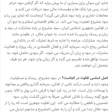
شاید این سوال برای بسیاری از ما پیش بیاید که اگر گرفتن سود حرام
است، پس چرا بانک ها و مؤسسات مالی سود دریافت می کنند و
معاملات تجاری بر پایه سود شکل می گیرند؟ اینجاست که تمایز بین ربا و
سود مشروع اهمیت پیدا می کند. در نظام اقتصادی اسلام و به تبع آن
در قوانین جمهوری اسلامی ایران، سود مشروع بر پایه مشارکت در سود و
زیان و ریسک پذیری بنا شده است. به عنوان مثال، در عقودی مانند
مضاربه، مشارکت، مرابحه یا اجاره به شرط تملیک، که در بانکداری
اسلامی رواج دارند، سرمایه گذار و فعال اقتصادی در یک پروژه یا فعالیت
مشترک، در سود و زیان آن شریک می شوند. اگر سودی حاصل شود، به
نسبت توافق شده تقسیم می گردد و اگر زیانی وارد شود، هر دو طرف
متحمل آن خواهند شد.
اصل اساسی تفاوت در کجاست؟
در سود مشروع، ریسک و مسئولیت
وجود دارد و کسب درآمد ناشی از تلاش، سرمایه گذاری واقعی و مواجهه
با نوسانات بازار است. اما در ربا، فرد تنها با قرض دادن پول یا کالا، بدون
هیچ گونه ریسک یا تلاش اضافی، صرفاً به دلیل گذشت زمان، سود
تضمینی و قطعی را مطالبه می کند. این تفاوت جوهری است که ربا را از
سود حلال جدا می کند و آن را به عملی نامشروع و مذموم تبدیل می