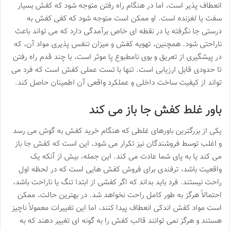
انعطاف پذیر است، اما در هنگام راه رفتن متوجه شود که کفش بسیار
سفت یا لغزنده است. او ممکن است متوجه شود که کفی کفش به
درستی جا نگرفته یا در نقطه ای خاص برآمدگی دارد که می تواند باعث
ناراحتی شود. همچنین، تهویه کفش و میزان تنفس پذیری مواد آن، که
در پیشگیری از تعریق و بوی نامطبوع پا موثر است، با چند قدم راه رفتن
تا حدودی قابل ارزیابی است. تنها با تست عملی کفش است که فرد می
تواند از کیفیت ساخت داخلی و عملکرد واقعی آن اطمینان حاصل کند.
باور غلط کفش جا باز می کند
یکی از بزرگترین باورهای غلطی که هنگام خرید کفش به گوش می رسد
و اغلب توسط فروشندگان نیز تکرار می شود، این است که کفش جا باز
می کند یا به پای شما عادت می کند. این جمله، بیش از آنکه یک
واقعیت باشد، ترفندی برای فروش کفش هایی است که در لحظه اول
راحت نیستند. فرد باید بداند که اگر کفشی از ابتدا تنگ یا ناراحت باشد،
احتمالاً هرگز به طور کامل راحت نخواهد شد. در بهترین حالت، ممکن
است مواد کفش اندکی انعطاف پیدا کنند، اما این تغییرات معمولاً ناچیز
هستند و هرگز نمی توانند قالب کفش را به گونه ای تغییر دهند که به