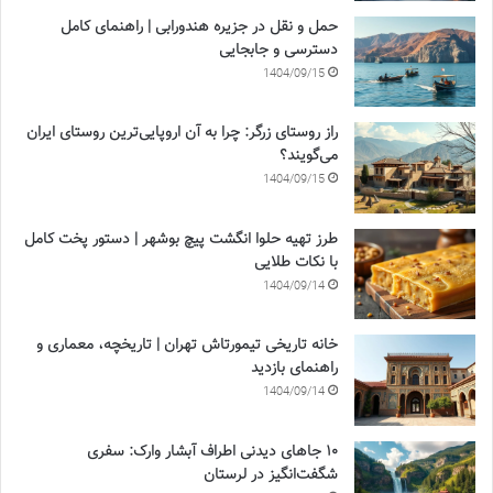
حمل و نقل در جزیره هندورابی | راهنمای کامل
دسترسی و جابجایی
1404/09/15
راز روستای زرگر: چرا به آن اروپایی‌ترین روستای ایران
می‌گویند؟
1404/09/15
طرز تهیه حلوا انگشت پیچ بوشهر | دستور پخت کامل
با نکات طلایی
1404/09/14
خانه تاریخی تیمورتاش تهران | تاریخچه، معماری و
راهنمای بازدید
1404/09/14
۱۰ جاهای دیدنی اطراف آبشار وارک: سفری
شگفت‌انگیز در لرستان