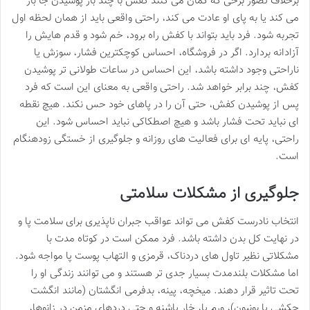
برخلاف تصور برخی که گمان می کنند کفش با چند بار پوشیدن جا باز
می کند یا به پای او عادت می کند، راحتی واقعی باید از همان لحظه اول
تجربه شود. فرد باید بتواند با کفش راه برود، خم شود و قدم هایش را
آزادانه بردارد. اگر در فروشگاه، احساس کوچکترین فشار، سوزش یا
ناراحتی وجود داشته باشد، این احساس در ساعات طولانی تر پوشیدن
کفش، چند برابر خواهد شد. راحتی واقعی به معنای این است که فرد
پس از پوشیدن کفش، حتی آن را در پاهای خود حس نکند. هیچ نقطه
ای نباید تحت فشار باشد و هیچ اصطکاکی نباید احساس شود. این
راحتی، پایه ای برای فعالیت های روزانه و جلوگیری از خستگی زودهنگام
است.
جلوگیری از مشکلات سلامتی
انتخاب نادرست کفش می تواند عواقب جبران ناپذیری برای سلامت پا و
در نهایت کل بدن داشته باشد. فرد ممکن است در کوتاه مدت با
مشکلاتی نظیر تاول های دردناک، قرمزی و التهاب پوست پا مواجه شود.
اما مشکلات بلندمدت بسیار جدی تر هستند و می توانند زندگی او را
تحت تاثیر قرار دهند. میخچه، پینه، بدفرمی انگشتان (مانند انگشت
چکشی یا بونیون)، ورم پا، خار پاشنه و حتی دردهای مزمن در زانوها،