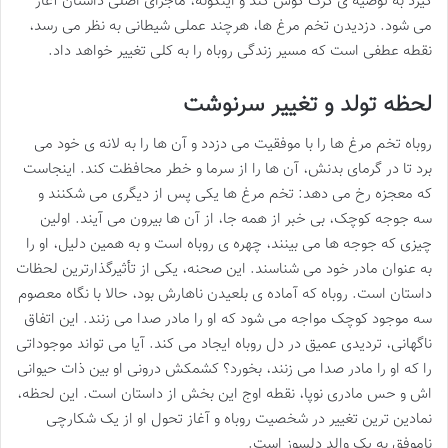
گیرد به توصیه ی گرگ گوش کند و اینگونه، ماجرای اصلی داستان آغاز
می شود. دزدیدن تخم مرغ ها، هرچند عملی شیطانی به نظر می رسد،
نقطه عطفی است که مسیر زندگی روباه را به کلی تغییر خواهد داد.
لحظه تولد و تغییر سرنوشت
روباه تخم مرغ ها را با موفقیت می دزدد و آن ها را به لانه ی خود می
برد تا در گرمای بدنش، آن ها را از سرما و خطر محافظت کند. اینجاست
که معجزه رخ می دهد: تخم مرغ ها یکی پس از دیگری می شکنند و
سه جوجه کوچک، بی خبر از همه جا، از آن ها بیرون می آیند. اولین
چیزی که جوجه ها می بینند، چهره ی روباه است و به همین دلیل، او را
به عنوان مادر خود می شناسند. این صحنه، یکی از تأثیرگذارترین لحظات
داستان است. روباه که آماده ی بلعیدن ناهارش بود، حالا با نگاه معصوم
سه موجود کوچک مواجه می شود که او را مادر صدا می زنند. این اتفاق
ناگهانی، تردیدی عمیق در دل روباه ایجاد می کند. آیا می تواند موجوداتی
را که او را مادر صدا می زنند، بخورد؟ کشمکش درونی او بین ذات حیوانی
اش و حس مادری نوپا، نقطه اوج این بخش از داستان است. این لحظه،
نمادین ترین تغییر در شخصیت روباه و آغاز تحول او از یک شکارچی
ناموفق به یک والد دلسوز است.