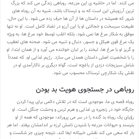
می کنند. اما در حاشیه ی این مزرعه، روباهی زندگی می کند که بزرگ
ترین آرزویش این است که بد و ترسناک باشد، شبیه به آن روباه های
شرور که همیشه در داستان ها از آن ها حرف زده می شود. با این حال،
طبیعت سرسخت و خجالتی او با این آرزو در تضاد کامل است. او نه تنها
موفق به شکار مرغ ها نمی شود، بلکه اغلب توسط خود مرغ ها، به ویژه
یک مرغ قوی هیکل و جسور، دنبال و تنبیه می شود. صحنه های تعقیب
و گریز او با مرغ ها، لبخند را بر لبان خواننده می آورد و از همان ابتدا، او
را با شخصیت اصلی داستان همدل می سازد. رژیم غذایی او، که عمدتاً
شامل سبزیجات دزدی از باغچه است، گواه دیگری بر ناکارآمدی او در
نقش یک شکارچی ترسناک محسوب می شود.
روباهی در جستجوی هویت بد بودن
روباه قصه ی ما، موجودی است که در تلاش دائمی برای پیدا کردن
جایگاه خود در زنجیره ی غذایی و هرم ترس و وحشت جنگل است. او
رؤیای یک روباه بد گنده را در سر می پروراند؛ موجودی که همه از او
بترسند و حیوانات مزرعه با شنیدن نامش لرزه بر اندامشان بیفتد. اما هر
بار که سعی می کند نقشی خبیثانه ایفا کند، نتیجه چیزی جز شکست و