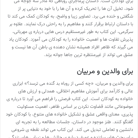
برای کودکان است. داستان پرماجرای روباهی که مادر سه جوجه می
شود، تخیل آن ها را تحریک کرده و آن ها را با خود به دنیایی پر از
شگفتی و خنده می برد. تصاویر زیبا و واضح، به کودکان کمک می کند تا
با داستان ارتباط برقرار کنند و مفاهیم را به راحتی درک نمایند. علاوه بر
سرگرمی، این کتاب به طور غیرمستقیم درس هایی درباره ی مهربانی،
پذیرش تفاوت ها و اهمیت خانواده را به کودکان می آموزد. کودکان یاد
می گیرند که ظاهر افراد همیشه نشان دهنده ی باطن آن ها نیست و
عشق می تواند از غیرمنتظره ترین جاها جوانه بزند.
برای والدین و مربیان
برای والدین و مربیان، «چه کسی از روباه بد گنده می ترسد؟» ابزاری
عالی و کارآمد برای آموزش مفاهیم اخلاقی، همدلی و ارزش های
خانواده به کودکان است. این کتاب فرصتی را فراهم می آورد تا درباره ی
موضوعاتی مانند قضاوت نکردن بر اساس ظاهر، اهمیت مسئولیت
پذیری، معنای واقعی عشق و تشکیل خانواده های متنوع، با کودکان خود
گفتگو کنند. طنز موجود در داستان، جلسات مطالعه را به تجربه ای
دلنشین و تعاملی تبدیل می کند. این کتاب می تواند نقطه ی شروعی
برای بحث های سازنده و عمیق درباره ی چالش ها و زیبایی های زندگی