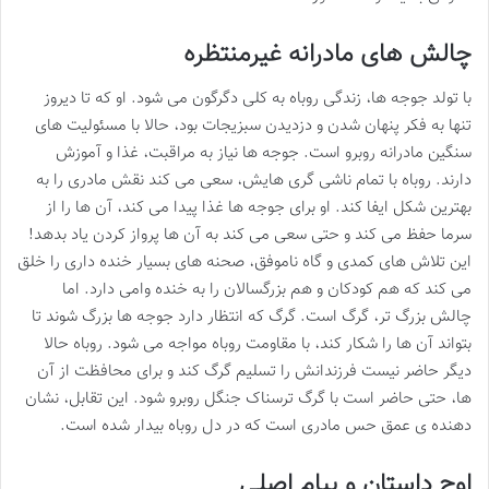
چالش های مادرانه غیرمنتظره
با تولد جوجه ها، زندگی روباه به کلی دگرگون می شود. او که تا دیروز
تنها به فکر پنهان شدن و دزدیدن سبزیجات بود، حالا با مسئولیت های
سنگین مادرانه روبرو است. جوجه ها نیاز به مراقبت، غذا و آموزش
دارند. روباه با تمام ناشی گری هایش، سعی می کند نقش مادری را به
بهترین شکل ایفا کند. او برای جوجه ها غذا پیدا می کند، آن ها را از
سرما حفظ می کند و حتی سعی می کند به آن ها پرواز کردن یاد بدهد!
این تلاش های کمدی و گاه ناموفق، صحنه های بسیار خنده داری را خلق
می کند که هم کودکان و هم بزرگسالان را به خنده وامی دارد. اما
چالش بزرگ تر، گرگ است. گرگ که انتظار دارد جوجه ها بزرگ شوند تا
بتواند آن ها را شکار کند، با مقاومت روباه مواجه می شود. روباه حالا
دیگر حاضر نیست فرزندانش را تسلیم گرگ کند و برای محافظت از آن
ها، حتی حاضر است با گرگ ترسناک جنگل روبرو شود. این تقابل، نشان
دهنده ی عمق حس مادری است که در دل روباه بیدار شده است.
اوج داستان و پیام اصلی