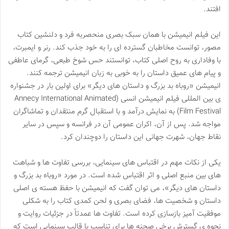
افتند.
این فیلم انیمیشن با همان سبک بصری منحصربه فرد و دلنشین کتاب
مصور، توانست مخاطبان گسترده ای را به خود جذب کند. رنر و ایمبرت،
با وفاداری به روح اصلی کتاب، توانستند حس شوخ طبعی، گرمای عاطفی
و پیام های عمیق داستان را به خوبی به زبان انیمیشن ترجمه کنند.
انیمیشن «روباه بد بزرگ و داستان های دیگر» برای اولین بار در جشنواره
ی بین المللی فیلم انیمیشن انسی (Annecy International Animated
Film Festival) به نمایش درآمد و با استقبال گرم منتقدان و تماشاگران
مواجه شد. پس از آن، اکران عمومی آن در فرانسه و سپس در سایر
نقاط جهان، شهرت جهانی این داستان را دوچندان کرد.
یکی از نکات مهم در اقتباس های سینمایی، بررسی تفاوت ها و شباهت
های بین منبع اصلی و اثر اقتباس شده است. در مورد «روباه بد بزرگ و
داستان های دیگر»، می توان گفت که انیمیشن با حفظ هسته ی اصلی
داستان و شخصیت ها، فضای بصری و لحن کمدی کتاب را به شکلی
موفقیت آمیز بازسازی کرده است. تفاوت ها عمدتاً در جزئیات روایت و
نحوه ی گسترش برخی صحنه ها برای تناسب با قالب سینمایی است که