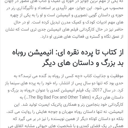
که یکی از مهم ترین جوایز در حوزه ی کمیک و کتاب های مصور در جهان
محسوب می شود. این جوایز، مهر تأییدی بر استعداد و تأثیرگذاری رنر در
حوزه ی داستان گویی تصویری و انیمیشن است و او را به یکی از چهره
های مهم ادبیات کودک و کمیک مدرن تبدیل کرده است. او در حال
حاضر نیز در حال کارگردانی فیلم های انیمیشن جدی تری است که نشان
از عمق نگاه و گستره ی فعالیت های هنری او دارد.
از کتاب تا پرده نقره ای: انیمیشن روباه
بد بزرگ و داستان های دیگر
موفقیت و جذابیت کتاب «چه کسی از روباه بد گنده می ترسد؟» به
حدی بود که تنها دو سال پس از انتشار، راه خود را به پرده های سینما باز
کرد. در سال 2017، یک فیلم انیمیشن کمدی با عنوان «روباه بد بزرگ و
داستان های دیگر» (The Big Bad Fox and Other Tales…) به
کارگردانی خود بنجامین رنر و همکاری پاتریک ایمبرت تولید شد. این
انیمیشن، نه تنها داستان روباه مهربان و جوجه هایش را روایت می کند،
بلکه دو داستان کوتاه دیگر از همین نویسنده را نیز در بر می گیرد که
همگی در یک فضای کمدی و با شخصیت های حیوانی مشابه اتفاق می