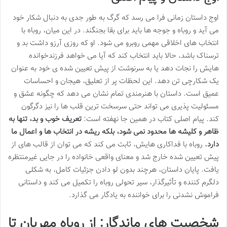
اوج داستان زمانی فرا می رسد که گرگ به طور جدی به دنبال شکار خود
می آید و روباه و جوجه ها باید برای بقا بجنگند. در این میان، روباه با
انتخاب های اخلاقی مهمی روبرو می شود. او که روزی آرزو داشت بد و
ترسناک باشد، حالا باید انتخاب کند که آیا می خواهد فرزندخوانده
هایش را نجات دهد یا به سرنوشت از پیش تعیین شده ی خود به عنوان
یک شکارچی تن دهد. این لحظات پر از تعلیق، هیجان و احساسات
عمیق است. داستان با هنرمندی تمام نشان می دهد که چگونه عشق و
مسئولیت پذیری می تواند حتی سرسخت ترین قلب ها را نیز دگرگون
کند. پیام اصلی کتاب در همین جا نهفته است:
تعریف خوب و بد، تنها به
ظاهر و کلیشه ها محدود نمی شود، بلکه ریشه در انتخاب ها و اعمال ما
دارد.
روباه با فداکاری هایش، ثابت می کند که می توان از قالب های از
پیش تعیین شده خارج شد و معنای واقعی خانواده را در جایی غیرمنتظره
یافت. پایان داستان، هرچند بدون لو دادن جزئیات کامل، به شکلی
دلگرم کننده و تأثیرگذار، سیر تحولی روباه را تکمیل می کند و داستانی
فراموش نشدنی را برای خواننده به یادگار می گذارد.
شخصیت های ماندگار: از روباه مهربان تا