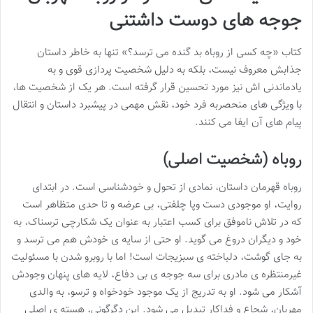
جوجه های دوست داشتنی
کتاب «چه کسی از روباه بد گنده می ترسد؟» تنها به خاطر داستان
جذابش معروف نیست، بلکه به دلیل شخصیت پردازی قوی و به
یادماندنی اش نیز مورد تحسین قرار گرفته است. هر یک از شخصیت ها،
با ویژگی های منحصربه فرد خود، نقش مهمی در پیشبرد داستان و انتقال
پیام های آن ایفا می کنند.
روباه (شخصیت اصلی)
روباه قهرمان داستان، نمادی از تحول و خودشناسی است. در ابتدای
روایت، او موجودی دست وپا چلفتی، بی عرضه و تا حدی متظاهر است
که در تلاش ناموفق برای کسب اعتبار به عنوان یک شکارچی ترسناک، به
خود و دیگران دروغ می گوید. او حتی از سایه ی خودش هم می ترسد و
به جای گوشت، دلباخته ی سبزیجات است! اما با روبرو شدن با مسئولیت
غیرمنتظره ی مادری برای سه جوجه ی بی دفاع، لایه های پنهان وجودش
آشکار می شود. او به تدریج از یک موجود خودخواه و ترسو، به والدی
مهربان، شجاع و فداکار تبدیل می شود. این دگرگونی، هسته ی اصلی