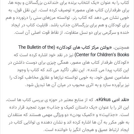
کتاب را به عنوان «یک انتخاب برنده برای خنداندن بزرگسالان و بچه ها،
برای طرفداران کتاب های مصور» توصیف کرده است. این نقل قول، به
خوبی نشان می دهد که کتاب رنر، توانسته مرزهای سنی را درنوردد و هم
برای کودکان و هم برای بزرگسالان جذاب باشد. قابلیت کتاب در ایجاد
خنده و سرگرمی برای دو نسل متفاوت، از نقاط قوت اصلی آن است.
همچنین،
«بولتن مرکز کتاب های کودکان» (The Bulletin of the
Center for Children’s Books)
نیز در نقد خود اشاره کرده است که
«کودکان طرفدار کتاب های مصور، همگی چیزی برای دوست داشتن در
این کتاب پیدا می کنند». این نظر، تأکید می کند که کتاب با وجود
مضامین عمیق خود، به خوبی توانسته نیازها و علایق مخاطب کودک را
نیز برآورده سازد و به اثری محبوب در میان آن ها تبدیل شود.
«نقد ادبی Kirkus»
، که از منابع معتبر در حوزه ی بررسی کتاب ها است،
این اثر را با عنوان «یک داستان کمیک و جذاب» مورد تمجید قرار داده
است. «جذابیت» و «کمیک بودن» دو ویژگی مهمی هستند که منتقدان
به طور مکرر به آن ها اشاره کرده اند و نشان دهنده ی توانایی کتاب در
ایجاد ارتباط عمیق و هیجان انگیز با خواننده است.