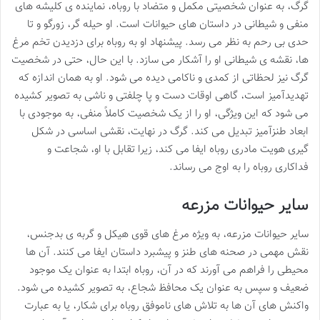
گرگ، به عنوان شخصیتی مکمل و متضاد با روباه، نماینده ی کلیشه های
منفی و شیطانی در داستان های حیوانات است. او حیله گر، زورگو و تا
حدی بی رحم به نظر می رسد. پیشنهاد او به روباه برای دزدیدن تخم مرغ
ها، نقشه ی شیطانی او را آشکار می سازد. با این حال، حتی در شخصیت
گرگ نیز لحظاتی از کمدی و ناکامی دیده می شود. او به همان اندازه که
تهدیدآمیز است، گاهی اوقات دست و پا چلفتی و ناشی به تصویر کشیده
می شود که این ویژگی، او را از یک شخصیت کاملاً منفی، به موجودی با
ابعاد طنزآمیز تبدیل می کند. گرگ در نهایت، نقشی اساسی در شکل
گیری هویت مادری روباه ایفا می کند، زیرا تقابل با او، شجاعت و
فداکاری روباه را به اوج می رساند.
سایر حیوانات مزرعه
سایر حیوانات مزرعه، به ویژه مرغ های قوی هیکل و گربه ی بدجنس،
نقش مهمی در صحنه های طنز و پیشبرد داستان ایفا می کنند. آن ها
محیطی را فراهم می آورند که در آن، روباه ابتدا به عنوان یک موجود
ضعیف و سپس به عنوان یک محافظ شجاع، به تصویر کشیده می شود.
واکنش های آن ها به تلاش های ناموفق روباه برای شکار، یا به عبارت