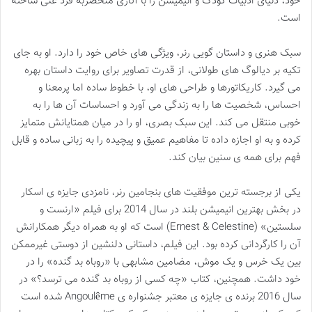
خود، دنیای ادبیات کودک و انیمیشن را با آثاری منحصربه فرد غنی ساخته
است.
سبک هنری و داستان گویی رنر، ویژگی های خاص خود را دارد. او به جای
تکیه بر دیالوگ های طولانی، از قدرت تصاویر برای روایت داستان بهره
می گیرد. کاریکاتورها و طراحی های او، با خطوط ساده اما پرمعنا و
احساس، شخصیت ها را به زندگی می آورد و احساسات آن ها را به
خوبی منتقل می کند. این سبک بصری، او را در میان همتایانش متمایز
کرده و به او اجازه داده تا مفاهیم عمیق و پیچیده را به زبانی ساده و قابل
فهم برای همه ی سنین بیان کند.
یکی از برجسته ترین موفقیت های بنجامین رنر، نامزدی جایزه ی اسکار
در بخش بهترین انیمیشن بلند در سال 2014 برای فیلم «ارنست و
سلستین» (Ernest & Celestine) است که او به همراه دیگر همکارانش
آن را کارگردانی کرده بود. این فیلم، داستانی دلنشین از دوستی غیرممکن
بین یک خرس و یک موش، مضامین مشابهی با «روباه بد گنده» را در
خود داشت. همچنین، کتاب «چه کسی از روباه بد گنده می ترسد؟» در
سال 2016 برنده ی جایزه ی معتبر جشنواره ی Angoulême شده است