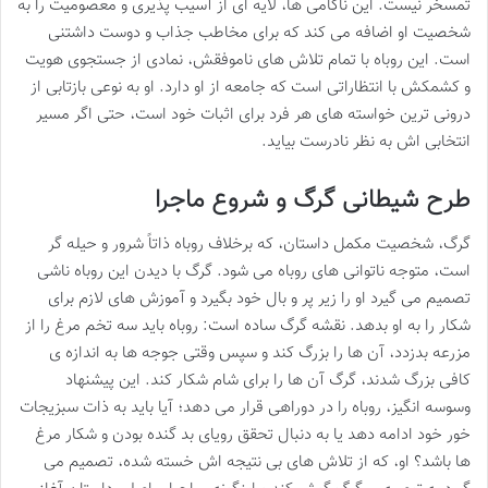
تمسخر نیست. این ناکامی ها، لایه ای از آسیب پذیری و معصومیت را به
شخصیت او اضافه می کند که برای مخاطب جذاب و دوست داشتنی
است. این روباه با تمام تلاش های ناموفقش، نمادی از جستجوی هویت
و کشمکش با انتظاراتی است که جامعه از او دارد. او به نوعی بازتابی از
درونی ترین خواسته های هر فرد برای اثبات خود است، حتی اگر مسیر
انتخابی اش به نظر نادرست بیاید.
طرح شیطانی گرگ و شروع ماجرا
گرگ، شخصیت مکمل داستان، که برخلاف روباه ذاتاً شرور و حیله گر
است، متوجه ناتوانی های روباه می شود. گرگ با دیدن این روباه ناشی
تصمیم می گیرد او را زیر پر و بال خود بگیرد و آموزش های لازم برای
شکار را به او بدهد. نقشه گرگ ساده است: روباه باید سه تخم مرغ را از
مزرعه بدزدد، آن ها را بزرگ کند و سپس وقتی جوجه ها به اندازه ی
کافی بزرگ شدند، گرگ آن ها را برای شام شکار کند. این پیشنهاد
وسوسه انگیز، روباه را در دوراهی قرار می دهد؛ آیا باید به ذات سبزیجات
خور خود ادامه دهد یا به دنبال تحقق رویای بد گنده بودن و شکار مرغ
ها باشد؟ او، که از تلاش های بی نتیجه اش خسته شده، تصمیم می