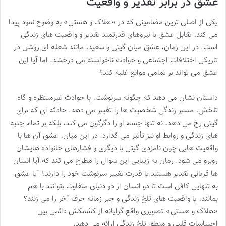
عشق در برابر تقدیر و واقعیت
یکی از اصلی ترین مضامینی که در «هلاک و هستی» به وضوح نمود پیدا
می کند، تقابل عشق با نیروهای قدرتمند تقدیر و واقعیت های زندگی
است. در این رمان، عشق میان گیتی و سعید، مانند شعله ای روشن در
تاریکی اختلافات اجتماعی و حوادث ناخواسته می درخشد. اما آیا این
عشق می تواند بر تمامی موانع غلبه کند؟
داستان نشان می دهد که چگونه سرنوشت، با حوادث غیرمنتظره و گاه
تلخش، مسیر زندگی شخصیت ها را تغییر می دهد. حادثه ای که برای
گیتی رخ می دهد، نه تنها جسم او را دگرگون می کند، بلکه بر تمام جنبه
های زندگی و روابط او نیز تأثیر می گذارد. در این میان، عشق آن ها با
واقعیت هایی چون نامزدی گیتی با دیگری و فشارهای خانواده هایشان
روبرو می شود. رمان به زیبایی این سوال را مطرح می کند که آیا انسان
ها قربانی تقدیر هستند یا قدرت تغییر سرنوشت خود را دارند؟ آیا عشق
به تنهایی کافی است تا دو انسان از دو دنیای متفاوت بتوانند با هم
بمانند، یا واقعیت های تلخ زندگی و جبر زمانه حرف آخر را می زنند؟
«هلاک و هستی» تصویری واقع گرایانه از کشمکش دائمی بین
احساسات قلبی و منطق تلخ زندگی ارائه می دهد.