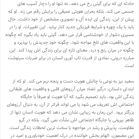
حادثه ای که برای گیتی رخ می دهد، نه تنها او را دچار آسیب های
جسمی می کند، بلکه بحران هویتی عمیقی را برایش رقم می زند. او که
پیش از این، زندگی ای ایده آل و تصویری مشخص از خود داشت، حال
باید با یک چهره و شرایط فیزیکی جدید کنار بیاید. این تغییرات، او را در
مسیری دشوار از خودشناسی قرار می دهد. گیتی باید یاد بگیرد که چگونه
با این واقعیت های تلخ مواجه شود، چگونه خودِ جدیدش را بپذیرد و
چگونه در میان رنج و درد، معنای تازه ای برای زندگی اش پیدا کند. این
مبارزه درونی، نمادی از قدرت تاب آوری انسان در برابر ضربات سرنوشت
است.
سعید نیز به نوعی با چالش هویت دست و پنجه نرم می کند. او که از
ابتدای داستان، درگیر تضاد میان آرزوهای قلبی و واقعیت های طبقاتی
زندگی اش بود، باید تصمیم بگیرد که آیا هویت او صرفاً با جایگاه
اجتماعی اش تعریف می شود یا می تواند فراتر از آن، به دنبال آرزوهای
بزرگتر برود. این رمان به زیبایی نشان می دهد که هویت انسان تنها از
ظاهر بیرونی یا جایگاه اجتماعی اش نشأت نمی گیرد، بلکه در گرو
مقاومت، پذیرش و رشد در مواجهه با سخت ترین لحظات زندگی است.
این مضمون، الهام بخش خواننده در درک اهمیت خودباوری و امید در