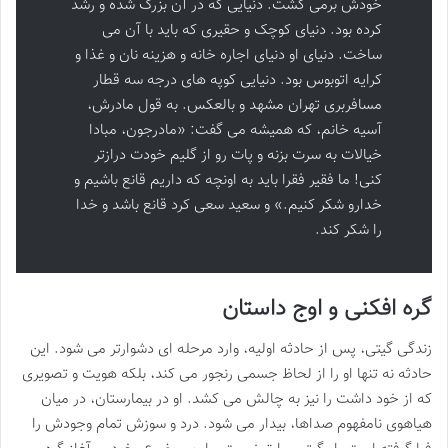
خودش برمى گشت. دنیایى که در آن بزرگ شده و رشد
کرده بود. دنیاى کوچک و حقیرى که باید با آن مى
ساخت. دنیاى او دنیاى اجاره خانه و هزینه نان و غذا و
کرایه اتوبوس بود. دنیایى کوپه هاى درجه سه قطار
مسافربرى تهران مشهد و بالعکس. به قول مادرش،
آسیه خانم، که همیشه مى گفت: «مادرجون، مبادا
خیالات به سرت بزنه و پات رو از گلیم خودت درازتر
کنى! ما فقیر فقرا باید به اونچه که داریم قانع باشیم و
خدارو شکر کنیم.» و سعید سعى کرد قانع باشد و خدا
را شکر کند.
گره افکنی و اوج داستان
زندگی گیتی، پس از حادثه اولیه، وارد مرحله ای دشوارتر می شود. این
حادثه نه تنها او را از لحاظ جسمی رنجور می کند، بلکه هویت و تصویری
که از خود داشت را نیز به چالش می کشد. او در بیمارستان، در میان
هیاهوی نامفهوم صداها، بیدار می شود. درد و سوزش تمام وجودش را