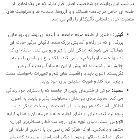
در قلب این روایت، دو شخصیت اصلی قرار دارند که هر یک نمادی از
طبقه ای خاص در جامعه هستند و با آرزوها، دغدغه ها و سرنوشت های
متفاوت خود، داستانی تأثیرگذار را رقم می زنند:
گیتی:
دختری از طبقه مرفه جامعه، با آینده ای روشن و رویاهایی
بزرگ. او که در رفاه و آسایش بزرگ شده، ناگهان درگیر حادثه ای
هولناک می شود که زندگی اش را زیر و رو می کند. حادثه ای که
نه تنها جسم او را زخم دار می کند، بلکه روح و روانش را نیز به
چالش می کشد. او که پیش از این به سادگی به زندگی می
نگریست، اکنون باید با واقعیت های تلخ و تغییرات ناخواسته دست
و پنجه نرم کند و هویت جدیدی برای خود بیابد.
سعید:
جوانی از قشرهای پایین تر جامعه که با دسترنج خود زندگی
می کند. سعید مردی باوجدان، مسئولیت پذیر و پایبند به اصول
اخلاقی است که هر روز باید با واقعیت های سخت زندگی دست و
پنجه نرم کند. دنیای او دنیای اجاره خانه و هزینه نان و غذا و کرایه
اتوبوس است. دنیای کوپه های درجه سه قطار مسافربرى تهران-
مشهد و بالعکس. او که هرگز گمان نمی برد با دختری از طبقه ای
دیگر آشنا شود، ناگهان خود را درگیر احساساتی می بیند که تمام