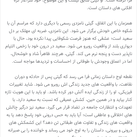
فرا گرفته است. او گیتی سابق نیست و این موضوع، خود سرآغاز گره
افکنی های داستان است.
همزمان با این اتفاق، گیتی نامزدی رسمی با دیگری دارد که مراسم آن با
شکوه خاص خودش برگزار می شود. این نامزدی، ضربه ای مهلک بر دل
سعید است؛ عشقی که هنوز فرصت شکوفایی پیدا نکرده بود، حال با
دیواری بلند از واقعیت روبرو می شود. سعید در درون خود با زخمی التیام
ناپذیر دست و پنجه نرم می کند. گیتی، هرچند ظاهراً شاد و خوشحال،
اما در اعماق وجودش با طوفانی از احساسات و تردیدها مواجه است.
نقطه اوج داستان زمانی فرا می رسد که گیتی پس از حادثه و دوران
نقاهت، با واقعیت های جدید زندگی اش روبرو می شود. شاید تغییرات
فیزیکی، او را از زندگی ایده آلش دور کرده باشد. او باید با این هویت تازه
کنار بیاید و در همین حین، کشش عمیقی که نسبت به سعید دارد، با
تعهدات و انتظارات جامعه در تضاد قرار می گیرد. سعید نیز درگیر چالش
های اخلاقی و عاطفی است؛ آیا باید به حس درونی خود پاسخ دهد یا به
واقعیت های زندگی و تفاوت های طبقاتی تن دهد؟ این کشمکش های
درونی و بیرونی، داستان را به اوج خود می رساند و خواننده را بی صبرانه