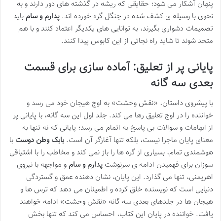
پنهان آشکار می شود؛ حقایقی که ریشه در گذشته های دور دارند و به
نحوی با وسیله ی کشف شده در جنگل گره خورده اند.
پدارم و سام
باید
تصمیمات دشواری بگیرند، به توانایی های یکدیگر اعتماد کنند و با هم
متحد شوند تا شاید راه نجاتی از این کابوس پیدا کنند.
پایانی پر از تعلیق: آماده سازی برای قسمت
بعدی سه گانه
با پیشروی داستان، «نقش وحشت» به اوج هیجان خود می رسد و
خواننده را در اوج تعلیق رها می کند. جلد اول این سه گانه، با پایانی پر
از ابهامات و سوالات بی پاسخ به اتمام می رسد؛ پایانی که نه تنها به
معنای پایان ماجرا نیست، بلکه تنها آغازگر آن است.
بابک وطن دوست
با
هوشمندی تمام، بسیاری از گره ها را باز نمی کند و مخاطب را با اشتیاقی
سوزان برای فهمیدن ادامه ی سرنوشت
پدارم و سام
و مواجهه با نیروی
اهریمنی، تنها می گذارد. این پایان، نشان دهنده عمق و گستردگی
دنیایی است که نویسنده خلق کرده و اطمینان می دهد که ترس ها و
هیجان ها در جلدهای بعدی سه گانه «نقش وحشت» ادامه خواهند
یافت. خواننده در پایان این کتاب، احساس می کند که تنها بخش