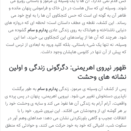
کس قدم نمی گذارد، آن ها با یک وسیله ی مرموز و باستانی روبرو می
شوند. وسیله ای که سال هاست در دل خاک و فراموشی پنهان مانده و
ظاهر آن به گونه ای است که حس کنجکاوی آن ها را به اوج خود می
رساند. این کشف، نقطه ی عطف داستان است؛ لحظه ای که دروازه های
دنیایی ناشناخته و هولناک به روی زندگی عادی
پدارم و سام
گشوده می
شود. هرچند که آن ها از پیامدهای این کنجکاوی بی خبرند، اما این
وسیله، نه تنها یک شیء باستانی، بلکه کلید ورود به ابعادی از ترس است
که پیش از آن تنها در کابوس هایشان وجود داشت.
ظهور نیروی اهریمنی: دگرگونی زندگی و اولین
نشانه های وحشت
پس از کشف آن وسیله ی مرموز، زندگی
پدارم و سام
به طور برگشت
ناپذیری دستخوش تغییر می شود. نیرویی اهریمنی، پنهان در پس پرده ی
واقعیت، آرام آرام به زندگی آن ها نفوذ می کند و سایه ی وحشت خود را
بر هر گوشه ای از وجودشان می افکند. این نیروی شرور، خود را با
اتفاقات عجیب و گاهی باورنکردنی نشان می دهد؛ صداهای وهم آور در
سکوت شب، اشیائی که خود به خود حرکت می کنند، و حوادثی که منطق