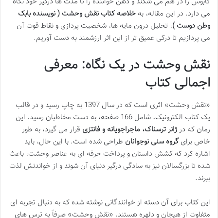
کابوس را در هم می شکند و ذهن خواننده را تا مدت ها درگیر خود نگاه
می دارد. در این مقاله، به
خلاصه کتاب نقش وحشت ( نویسنده بابک
وطن دوست )
، تحلیل درون مایه ها، شخصیت پردازی و نقاط قوت آن
می پردازیم تا درکی عمیق تر از این اثر ارزشمند به دست آوریم.
نقش وحشت در یک نگاه: معرفی
اجمالی کتاب
«نقش وحشت» اثری است که در سال 1397 به چاپ رسید و در قالب
یک کتاب الکترونیک، شامل 166 صفحه، به دست مخاطبان رسید. این
رمان که در
ژانر ترسناک، ماجراجویانه و فانتزی
قرار می گیرد، به طور
خاص برای
گروه سنی نوجوانان
طراحی شده است. با این حال، باید
اشاره کرد که کشش داستان و پرداخت حرفه ای به عناصر وحشت، باعث
شده تا بزرگسالان نیز به سادگی درگیر دنیای آن شوند و از خواندنش لذت
ببرند.
این کتاب برای آن دسته از خوانندگانی نوشته شده که به دنبال تجربه ای
متفاوت از هیجان و دلهره هستند. «نقش وحشت» صرفاً به ترس های