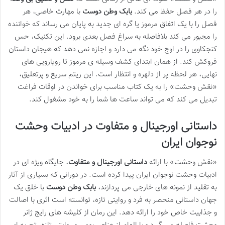
را در هر فصل حفظ می کند.
بابک وطن دوست
با مهارت خاصی، هر
فصل را با یک اتفاق مرموز یا گره ای جدید به پایان می رساند که خواننده
را مجبور می کند بلافاصله به سراغ فصل بعدی برود. این تکنیک، حس
کنجکاوی را در اوج خود نگه می دارد و اجازه نمی دهد که هیجان داستان
فروکش کند. از همان ابتدای کشف وسیله ی مرموز تا رویارویی های
نهایی، هر لحظه پر از دلهره و انتظار است. این ریتم سریع و پرتعلیق،
«نقش وحشت» را به یک کتاب مناسب برای خواندن در اوقات فراغت
تبدیل می کند که می تواند ساعت ها شما را به خود مشغول کند.
داستانی اورجینال و متفاوت در ادبیات وحشت
نوجوان ایران
«نقش وحشت» با ارائه
داستانی اورجینال و متفاوت
، جایگاه ویژه ای در
ادبیات وحشت نوجوان ایران پیدا کرده است. در دورانی که بسیاری از آثار
به تقلید از نمونه های خارجی می پردازند،
بابک وطن دوست
با خلق یک
جهان داستانی منحصر به فرد و روایتی تازه، توانسته است اثری با اصالت
و جذابیت خاص خود را ارائه دهد. این رمان از کلیشه های رایج ژانر