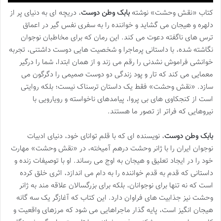
کتاب «نقش وحشت» نوشته
بابک وطن دوست
، دریچه ای به دنیای پر از
دلهره و هیجان می گشاید و خواننده را به سفری نفس گیر در اعماق
ترس های ناگفته دعوت می کند. این رمان که برای مخاطبان نوجوان
نگاشته شده، با داستانی پرماجرا و شخصیت هایی دوست داشتنی، تجربه
خوانشی فراموش نشدنی را رقم می زند و از همان ابتدا، شما را درگیر
معمایی می کند که تار و پود زندگی دو دوست صمیمی را دگرگون می
سازد. «نقش وحشت» فقط یک داستان ترسناک نیست؛ بلکه روایتی
است از کنجکاوی های بی پروا، پیامدهای ناخواسته و رویارویی با
نیروهایی که فراتر از تصور ما هستند.
بابک وطن دوست
، نویسنده ای که با قلم توانای خود، دنیای ادبیات
نوجوان ایران را با ژانر وحشت درهم آمیخته، در «نقش وحشت» مهارت
خود را در ایجاد تعلیق و هیجان به اوج می رساند. او با توصیفات زنده و
داستانی که قدم به قدم خواننده را به دام می اندازد، اثری خلق کرده
است که نه تنها برای نوجوانان، بلکه برای بزرگسالان علاقه مند به ژانر
وحشت نیز جذابیت های فراوان دارد. این کتاب که آغازگر یک سه گانه
هیجان انگیز است، پایه گذار ماجراهایی می شود که مرزهای واقعیت و