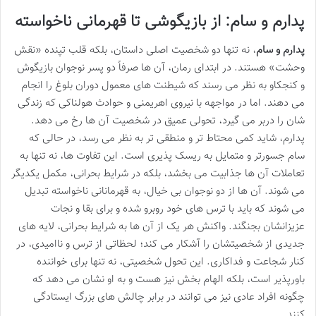
پدارم و سام: از بازیگوشی تا قهرمانی ناخواسته
پدارم و سام
، نه تنها دو شخصیت اصلی داستان، بلکه قلب تپنده «نقش
وحشت» هستند. در ابتدای رمان، آن ها صرفاً دو پسر نوجوان بازیگوش
و کنجکاو به نظر می رسند که شیطنت های معمول دوران بلوغ را انجام
می دهند. اما در مواجهه با نیروی اهریمنی و حوادث هولناکی که زندگی
شان را دربر می گیرد، تحولی عمیق در شخصیت آن ها رخ می دهد.
پدارم، شاید کمی محتاط تر و منطقی تر به نظر می رسد، در حالی که
سام جسورتر و متمایل به ریسک پذیری است. این تفاوت ها، نه تنها به
تعاملات آن ها جذابیت می بخشد، بلکه در شرایط بحرانی، مکمل یکدیگر
می شوند. آن ها از دو نوجوان بی خیال، به قهرمانانی ناخواسته تبدیل
می شوند که باید با ترس های خود روبرو شده و برای بقا و نجات
عزیزانشان بجنگند. واکنش هر یک از آن ها به شرایط بحرانی، لایه های
جدیدی از شخصیتشان را آشکار می کند؛ لحظاتی از ترس و ناامیدی، در
کنار شجاعت و فداکاری. این تحول شخصیتی، نه تنها برای خواننده
باورپذیر است، بلکه الهام بخش نیز هست و به او نشان می دهد که
چگونه افراد عادی نیز می توانند در برابر چالش های بزرگ ایستادگی
کنند.