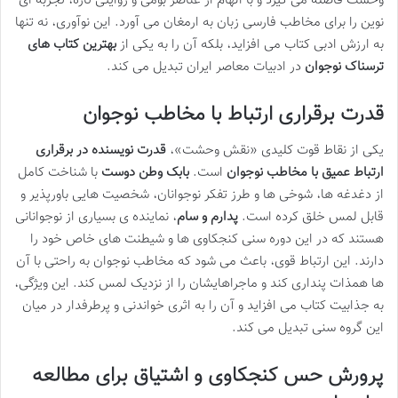
وحشت فاصله می گیرد و با الهام از عناصر بومی و روایتی تازه، تجربه ای
نوین را برای مخاطب فارسی زبان به ارمغان می آورد. این نوآوری، نه تنها
به ارزش ادبی کتاب می افزاید، بلکه آن را به یکی از
بهترین کتاب های
ترسناک نوجوان
در ادبیات معاصر ایران تبدیل می کند.
قدرت برقراری ارتباط با مخاطب نوجوان
یکی از نقاط قوت کلیدی «نقش وحشت»،
قدرت نویسنده در برقراری
ارتباط عمیق با مخاطب نوجوان
است.
بابک وطن دوست
با شناخت کامل
از دغدغه ها، شوخی ها و طرز تفکر نوجوانان، شخصیت هایی باورپذیر و
قابل لمس خلق کرده است.
پدارم و سام
، نماینده ی بسیاری از نوجوانانی
هستند که در این دوره سنی کنجکاوی ها و شیطنت های خاص خود را
دارند. این ارتباط قوی، باعث می شود که مخاطب نوجوان به راحتی با آن
ها همذات پنداری کند و ماجراهایشان را از نزدیک لمس کند. این ویژگی،
به جذابیت کتاب می افزاید و آن را به اثری خواندنی و پرطرفدار در میان
این گروه سنی تبدیل می کند.
پرورش حس کنجکاوی و اشتیاق برای مطالعه