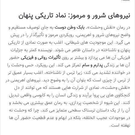
نیروهای شرور و مرموز: نماد تاریکی پنهان
در رمان «نقش وحشت»،
بابک وطن دوست
به جای توصیف مستقیم و
واضح نیروهای شرور و اهریمنی، رویکردی مرموز و تأثیرگذار را در پیش
می گیرد. این موجودیت های شیطانی، اغلب به صورت نمادی از تاریکی
پنهان و ناشناخته در داستان ظاهر می شوند. نویسنده کمتر به جزئیات
فیزیکی آن ها می پردازد و بیشتر بر روی
تأثیرات روانی و فیزیکی
حضور
آن ها بر زندگی
پدارم و سام
تمرکز می کند. این رویکرد، حس وحشت را
در خواننده تشدید می کند؛ زیرا ترس از ناشناخته، اغلب بسیار عمیق تر
از ترس از چیزی است که بتوان آن را به وضوح دید. نیروهای اهریمنی در
«نقش وحشت»، نمادی از شرارت هایی هستند که می توانند از دل
کنجکاوی های بی پروا برآیند و زندگی انسان را به کابوسی واقعی تبدیل
کنند. این شیوه از شخصیت پردازی، به رمان عمق بیشتری می بخشد و
آن را از یک داستان ترسناک سطحی متمایز می کند، چرا که وحشت نه
در موجودات عجیب الخلقه، بلکه در ابهام و عدم قطعیت حضور آن ها
نهفته است.