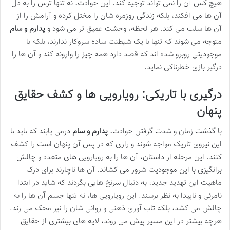
هیچ کس آن را نمی تواند توجیه کند. این حوادث، نه تنها ترس را به دل
آن ها می افکند، بلکه زندگی روزمره شان را مختل کرده و آرامش را از
آن ها سلب می کند. هر لحظه، وحشت عمیق تر می شود و
پدارم و سام
متوجه می شوند که تنها با یک شیطنت ساده سروکار ندارند، بلکه با
موجودیتی روبرو شده اند که قصد دارد همه چیز را وارونه کند و آن ها را
درگیر بازی خطرناکی نماید.
درگیری با تاریکی: رویارویی ها و کشف حقایق
پنهان
با گذشت زمان و شدت گرفتن حوادث،
پدارم و سام
درمی یابند که باید با
این نیروی تاریک مواجه شوند و رازی که در پس آن پنهان است را کشف
کنند. این مرحله از داستان، آن ها را به رویارویی های متعدد و چالش
برانگیزی با این موجودیت شرور می کشاند. آن ها ناچارند برای درک
ماهیت این تهدید جدید، به دنبال سرنخ هایی بگردند که شاید در ابتدا
نامرئی و ناپیدا به نظر برسند. این رویارویی ها، نه تنها جسم آن ها را به
چالش می کشد، بلکه تاب آوری ذهنی و روانی شان را نیز محک می زند.
هرچه بیشتر در این مسیر پیش می روند، لایه های بیشتری از حقایق