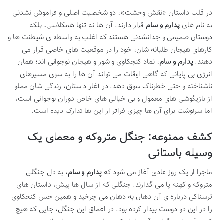
در قلب داستان «نقش وحشت»، دو شخصیت اصلی و فراموش نشدنی
به نام های
پدارم و سام
قرار دارند. آن ها نه تنها همکلاسی، بلکه
دوستان صمیمی و جدانشدنی هستند که اغلب به واسطه ی شیطنت ها و
کارهای هیجان طلبانه شان، خود را در موقعیت های خاصی قرار می
دهند.
پدارم و سام
، نماد کنجکاوی و شور و هیجان نوجوانی اند؛ همان
انرژی بی پایانی که گاهی اوقات می تواند آن ها را به سوی مسیرهای
ناشناخته و حتی خطرناک سوق دهد. در آغاز داستان، زندگی شان مملو
از بازیگوشی های معمول و بی خیالی های خاص دوران نوجوانی است،
اما سرنوشت برای آن ها چیزی فراتر از این ها تدارک دیده است.
کشف ممنوعه: جنگل متروکه و معمای یک
وسیله باستانی
ماجرا از یک روز عادی آغاز می شود که
پدارم و سام
، به دل جنگلی
متروکه و کهنه پا می گذارند. جنگلی که از سال ها پیش، داستان های
ترسناکی درباره ی آن دهان به دهان می چرخید و همین حس کنجکاوی
را در این دو دوست بیدار کرده بود. در اعماق این جنگل، جایی که هیچ