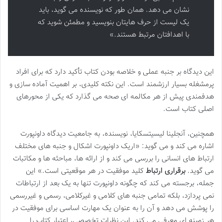
نشان می دهد. همان طور که نویسنده می گوید، باید
یک لیست از حرف هایتان بنویسید و مطمئن شوید که
با اهدافتان مرتبط هستند.»
این دیدگاه بر جنبه عملی و خلاصه بودن کتاب تأکید دارد که برای افراد
پرمشغله بسیار ارزشمند است. این نکته کلیدی، بر اهمیت آماده سازی و
هدفمندی پیش از هر مکالمه ای صحه می گذارد که یکی از محورهای
اصلی کتاب است.
همچنین، آنجلینا لیسیتسکایا، نویسنده، به جامعیت دیدگاه داونپورت
اشاره می کند و می گوید: «اریک داونپورت اشکال و جنبه های مختلف
ارتباط های انسانی را بررسی می کند و از ارائه ها، مباحثه ها و مکاتبات
می گوید.
برقراری ارتباط
کلید موفقیت در هر موقعیتی است.» این
جمله، برجسته می کند که چگونه داونپورت تنها به یک بعد از ارتباطات
نمی پردازد، بلکه تمامی جنبه های کلامی و غیرکلامی، رسمی و غیررسمی
را پوشش می دهد و آن را به عنوان یک مهارت اساسی برای موفقیت در
هر زمینه ای معرفی می کند. این نظرات تخصصی، اعتبار کتاب را