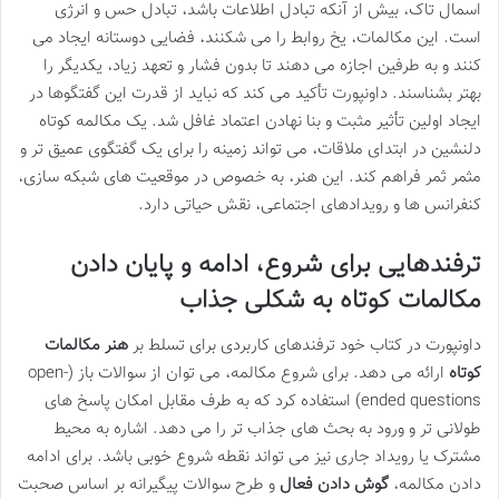
اسمال تاک، بیش از آنکه تبادل اطلاعات باشد، تبادل حس و انرژی
است. این مکالمات، یخ روابط را می شکنند، فضایی دوستانه ایجاد می
کنند و به طرفین اجازه می دهند تا بدون فشار و تعهد زیاد، یکدیگر را
بهتر بشناسند. داونپورت تأکید می کند که نباید از قدرت این گفتگوها در
ایجاد اولین تأثیر مثبت و بنا نهادن اعتماد غافل شد. یک مکالمه کوتاه
دلنشین در ابتدای ملاقات، می تواند زمینه را برای یک گفتگوی عمیق تر و
مثمر ثمر فراهم کند. این هنر، به خصوص در موقعیت های شبکه سازی،
کنفرانس ها و رویدادهای اجتماعی، نقش حیاتی دارد.
ترفندهایی برای شروع، ادامه و پایان دادن
مکالمات کوتاه به شکلی جذاب
داونپورت در کتاب خود ترفندهای کاربردی برای تسلط بر
هنر مکالمات
کوتاه
ارائه می دهد. برای شروع مکالمه، می توان از سوالات باز (open-
ended questions) استفاده کرد که به طرف مقابل امکان پاسخ های
طولانی تر و ورود به بحث های جذاب تر را می دهد. اشاره به محیط
مشترک یا رویداد جاری نیز می تواند نقطه شروع خوبی باشد. برای ادامه
دادن مکالمه،
گوش دادن فعال
و طرح سوالات پیگیرانه بر اساس صحبت