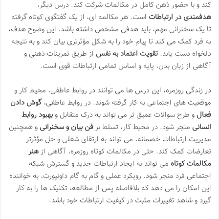
کند و با حضور ذهن کامل در مکالمات شرکت کند. درس دیگر،
هدفمندی در ارتباطات
است. هر مکالمه ای، از یک گفتگوی کوتاه گرفته
تا یک سخنرانی مهم، باید هدفی مشخص داشته باشد. این وضوح هدف،
به فرد کمک می کند تا پیام خود را به شکل مؤثرتری بیان کند و به نتیجه
دلخواه دست یابد.
تقویت اعتماد به نفس
از طریق تمرینات ذهنی و
آگاهی از زبان بدن، پایه و اساس تمامی ارتباطات قوی است.
در زندگی روزمره، این درس ها می توانند در روابط عاطفی، محیط کار و
موقعیت های اجتماعی به کار گرفته شوند. در روابط عاطفی،
گوش دادن
فعال
و طرح سوالات عمیق تر می تواند به درک متقابل و
بهبود روابط
انسانی
منجر شود. در محیط کار، تسلط بر
فن بیان و سخنرانی
و همچنین
مدیریت ارتباطات خصمانه، می تواند به ارتقای شغلی و حل مؤثرتر
تعارضات کمک کند. حتی در مکالمات کوتاه روزمره، آگاهی از
هنر
مکالمات کوتاه
می تواند به ایجاد ارتباطات جدید و گسترش شبکه
اجتماعی فرد منجر شود. رویکرد عملی و گام به گام داونپورت، به خواننده
این امکان را می دهد که بلافاصله پس از مطالعه، تکنیک ها را به کار
گیرد و شاهد تغییرات مثبت در کیفیت ارتباطات خود باشد.