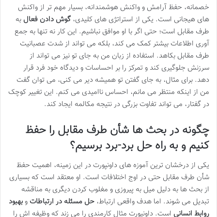
خصمانه، حفظ آرامش و واکنش هوشمندانه، بسیار مهم تر از واکنش
های هیجانی است. یکی از استراتژی های کلیدی،
گوش دادن فعال
به
طرف مقابل است؛ حتی اگر با او موافق نباشیم. این کار نه تنها به جمع
آوری اطلاعات بیشتر کمک می کند، بلکه می تواند از شدت عصبانیت
طرف مقابل بکاهد. استفاده از زبان من به جای تو نیز می تواند از
سرزنش جلوگیری کند و تمرکز را بر احساسات و دیدگاه خود فرد قرار
دهد. برای مثال، به جای گفتن تو همیشه دیر می کنی، می توان گفت
من از اینکه منتظر می مانم، احساس ناامیدی می کنم. این تغییر کوچک
در گفتار، می تواند تفاوت بزرگی در نتیجه مکالمه ایجاد کند.
چگونه در بحث ها شأن طرف مقابل را حفظ
کنیم و به راه حل برد-برد برسیم؟
یکی از درخشان ترین آموزه های داونپورت در این زمینه، اهمیت حفظ
شأن طرف مقابل حتی در اوج اختلافات است. او معتقد است که بسیاری
از بحث ها به دلیل میل به پیروزی و مغلوب کردن دیگری به مناقشه
تبدیل می شوند. اما هدف واقعی ارتباط،
حل مسئله در ارتباطات
و
بهبود
روابط انسانی
است. داونپورت مثال کارمندی را می زند که وظیفه اش را