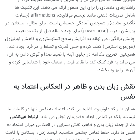
راهکارهای متعددی را برای این منظور ارائه می دهد. این تکنیک ها
شامل تمرینات ذهنی مانند تجسم موفقیت، affirmations (جملات
تأکیدی مثبت) و همچنین آمادگی جسمانی است. برای مثال، ایستادن در
پوزیشن قدرت (power pose) برای چند دقیقه قبل از یک موقعیت
چالش برانگیز، می تواند به افزایش سطح تستوسترون و کاهش کورتیزول
(هورمون استرس) کمک کرده و حس قدرت و تسلط را در فرد ایجاد کند.
همچنین، تمرین مکالمه در جلوی آینه یا ضبط صدا و گوش دادن به آن،
می تواند به فرد کمک کند تا نقاط قوت و ضعف خود را شناسایی کرده و
آن ها را بهبود بخشد.
نقش زبان بدن و ظاهر در انعکاس اعتماد به
نفس
همان طور که داونپورت اشاره می کند، اعتماد به نفس تنها در کلمات ما
نیست، بلکه در تمامی ابعاد حضورمان تجلی می یابد.
ارتباط غیرکلامی
ما، از جمله زبان بدن و ظاهر، نقش بسزایی در انعکاس میزان اعتماد به
نفس ما دارد. حفظ تماس چشمی مناسب، لبخند زدن، ایستادن با قامت