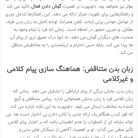
مؤثر نیز نخواهد بود. داونپورت بر اهمیت
گوش دادن فعال
تاکید می کند
و راهکارهایی برای تقویت تمرکز ارائه می دهد. این راهکارها شامل دوری
از عوامل حواس پرتی (مانند تلفن همراه)، توجه کامل به زبان بدن طرف
مقابل، و تمرین حضور در لحظه است. زمانی که فرد با تمام وجود به
صحبت های دیگران گوش می دهد، نه تنها درک عمیق تری از پیام آن
ها پیدا می کند، بلکه حس احترام و ارزشمندی را به مخاطبش منتقل
می کند.
زبان بدن متناقض: هماهنگ سازی پیام کلامی
و غیرکلامی
زبان بدن، بخش بزرگی از پیام ارتباطی را تشکیل می دهد. زمانی که
زبان کلامی فرد با زبان بدنش همخوانی ندارد، پیامی متناقض و گیج
کننده به مخاطب ارسال می شود. داونپورت به این نکته اشاره می کند
که قوز کردن هنگام یک ارائه جدی یا تکان دادن بی اختیار دست ها، می
تواند نشانه ای از اضطراب یا عدم اطمینان باشد که بر اعتبار پیام کلامی
تأثیر منفی می گذارد. او بر اهمیت آگاهی از سیگنال های بدنی و
هماهنگ سازی آن ها با مقصود اصلی پیام تاکید می کند. تمرین