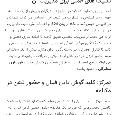
تکنیک های عملی برای مدیریت آن
لحظاتی وجود دارند که فرد در مواجهه با دیگران یا پیش از یک مکالمه
مهم، دچار استرس و اضطراب می شود. این احساس می تواند کلمات را
در گلویش حبس کند و مانع از بیان افکار و احساساتش شود. داونپورت
در این بخش، تکنیک های عملی برای مدیریت این واکنش های درونی را
ارائه می دهد. از تمرینات تنفسی عمیق گرفته تا آماده سازی ذهنی و
تصور یک گفتگوی موفق، همگی ابزارهایی هستند که به فرد کمک می
کنند تا کنترل اوضاع را در دست بگیرد. برای مثال، پیش از یک سخنرانی
مهم، تصور کردن خود در حال ارائه موفق و دریافت بازخوردهای مثبت،
می تواند سطح اضطراب را به طرز چشمگیری کاهش دهد و
فن بیان و
سخنرانی
را بهبود بخشد.
تمرکز: کلید گوش دادن فعال و حضور ذهن در
مکالمه
عدم تمرکز، مانعی نامرئی است که می تواند کیفیت ارتباطات را به شدت
کاهش دهد. زمانی که فرد در یک مکالمه حضور ذهنی کامل ندارد، نه
تنها پیام های دریافتی او ناقص خواهد بود، بلکه قادر به ارسال پیام های