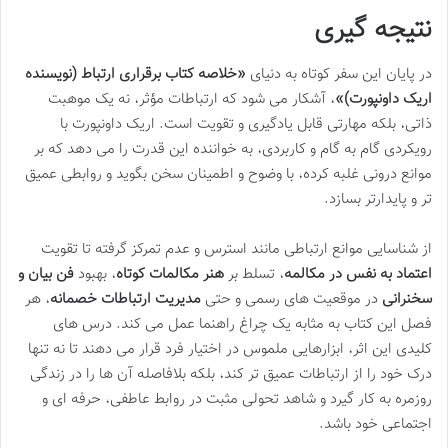
نتیجه گیری
در پایان این سفر کوتاه به دنیای
«خلاصه کتاب برقراری ارتباط (نویسنده
اریک داونپورت)»
، آشکار می شود که ارتباطات مؤثر، نه یک موهبت
ذاتی، بلکه مهارتی قابل یادگیری و تقویت است. اریک داونپورت با
رویکردی گام به گام و کاربردی، به خواننده این قدرت را می دهد که بر
موانع درونی غلبه کرده، با وضوح و اطمینان سخن بگوید و روابطی عمیق
تر و پایدارتر بسازد.
از شناسایی موانع ارتباطی مانند استرس و عدم تمرکز گرفته تا تقویت
اعتماد به نفس در مکالمه
، تسلط بر
هنر مکالمات کوتاه
، بهبود
فن بیان و
سخنرانی
در موقعیت های رسمی و حتی
مدیریت ارتباطات خصمانه
، هر
فصل این کتاب به مثابه یک چراغ راهنما عمل می کند. درس های
کلیدی این اثر، ابزارهایی ملموس در اختیار فرد قرار می دهند تا نه تنها
درک خود را از ارتباطات عمیق تر کند، بلکه بلافاصله آن ها را در زندگی
روزمره به کار گیرد و شاهد تحولی مثبت در روابط عاطفی، حرفه ای و
اجتماعی خود باشد.