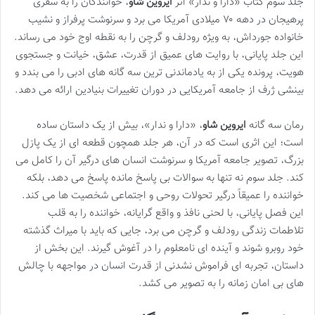
جلد سوم کتاب «دارا و ندار» اثر
ایروین شاو
، خوانندگان را به سفری
پرهیجان در دهه ۷۰ میلادی آمریکا می برد و سرنوشت پرفراز و نشیب
خانواده جورداش، به ویژه رودلف و گرچن را به نقطه اوج خود می رساند.
این جلد پایانی، با روایت های عمیق از قدرت، عشق، خیانت و جستجوی
هویت، پرونده یکی از به یادماندنی ترین سه گانه های ادبی را می بندد و
بینشی ژرف از جامعه آمریکایی در دوران تغییرات بنیادین ارائه می دهد.
رمان سه گانه
ایروین شاو
، «دارا و ندار»، بیش از یک داستان ساده
است؛ این اثری است که در آن، هر جلد همچون قطعه ای از یک پازل
بزرگ، تصویر جامعه آمریکا و سرنوشت انسان های درگیر آن را کامل می
کند. جلد سوم نه تنها به سوالات بی پاسخ مانده پاسخ می دهد، بلکه
خواننده را عمیقاً درگیر تحولات روحی و اجتماعی شخصیت ها می کند.
این فصل پایانی، با لحنی نافذ و واقع گرایانه، خواننده را به قلب
تلاطمات زندگی رودلف و گرچن می برد، جایی که باید با میراث گذشته
خود روبرو شوند و آینده ای نامعلوم را در آغوش گیرند. این بخش از
داستان، تجربه ای فراموش نشدنی از قدرت انسان در مواجهه با چالش
های بی امان زمانه را به تصویر می کشد.