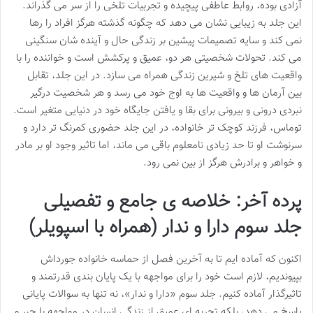
آزادی بوده، روابط عاطفی پیچیده و تجربیات تلخی را از سر می گذراند.
این جلد به زیبایی نشان می دهد که چگونه گذشته هرگز افراد را رها
نمی کند و سایه تصمیمات پیشین بر زندگی حال و آینده شان سنگینی
می کند. تحولات شخصیتی هر دو، عمیق و پرکشش است و خواننده را با
واقعیت های تلخ و شیرین زندگی همراه می سازد. در این جلد، تقابل
بین آرمان ها و واقعیت ها به اوج خود می رسد و هر شخصیت درگیر
نبردی درونی و بیرونی برای بقا و یافتن جایگاه خود در دنیایی متغیر است.
توماس، فرزند کوچک تر خانواده، در این جلد حضوری کمرنگ تر دارد و
سرنوشت او تا حد زیادی نامعلوم باقی می ماند، اما تاثیر وجود او بر مادر
و خواهر و برادرش هرگز از بین نمی رود.
پرده آخر: خلاصه ی جامع و تفصیلی
جلد سوم دارا و ندار (همراه با اسپویلر)
اکنون که آماده ایم تا به آخرین فصل از حماسه خانواده جورداش
بپیوندیم، لازم است خود را برای مواجهه با یک پایان بندی قدرتمند و
تاثیرگذار آماده کنیم. جلد سوم «دارا و ندار»، نه تنها به سوالات پایانی
پاسخ می دهد، بلکه تجربه ای عمیق از زندگی انسان در مواجهه با جبر و