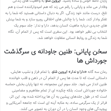
پایان کاملاً خوش و ساده باشید.
ایروین شاو
به واقعیت های زندگی
وفادار می ماند و پایانی را رقم می زند که هم امیدوارکننده است و هم
تلخ، درست مانند خود زندگی. اگر به دنبال داستانی هستید که شما را به
تفکر وادار کند، شما را با چالش های اخلاقی روبرو سازد و به شما بینش
های جدیدی درباره ماهیت انسان بدهد، دارا و ندار: جلد سوم یک
انتخاب بی نظیر خواهد بود. این سفری است که پس از اتمام آن، نگاه
شما به زندگی و روابط انسانی متفاوت خواهد شد.
سخن پایانی: طنین جاودانه ی سرگذشت
جورداش ها
رمان سه گانه
«دارا و ندار» ایروین شاو
، با تمام فراز و نشیب هایش،
داستانی است که تا مدت ها پس از اتمام آن در ذهن و قلب خواننده
طنین انداز می شود. جلد سوم این مجموعه، نه تنها پایان بخش حماسه
خانواده جورداش است، بلکه چکیده ای از تمام مفاهیم و مضامینی
است که در طول جلدهای پیشین به آن ها پرداخته شده بود. این اثر،
فراتر از یک سرگرمی ساده، به مثابه آینه ای است که جامعه آمریکایی و
پیچیدگی های وجود انسان را در آن دوران به تصویر می کشد.