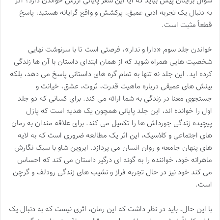
سوال برایتان پیش بیاید که آیا این سفر پایانی ارزش خواندن دارد؟ اگر
به دنبال یک تجربه ادبی عمیق، پرکشش و واقع گرایانه هستید، پاسخ
قطعاً مثبت است.
خواندن جلد سوم «دارا و ندار»، فرصتی است تا با سرنوشت نهایی
شخصیت هایی همراه شوید که از همان ابتدای داستان با آن ها زندگی
کرده اید. این جلد نه تنها به تمام گره های داستانی پاسخ می دهد، بلکه
بینش های عمیقی درباره ماهیت قدرت، ثروت، عشق، خیانت و
جستجوی معنا در زندگی به شما ارائه می کند. برای کسانی که دو جلد
اول را خوانده اند، این جلد پایانی همچون یک هدیه است که پازل
پیچیده زندگی جورداش ها را تکمیل می کند. برای علاقه مندان به رمان
های اجتماعی و کلاسیک، این اثر یک مطالعه ضروری است که به لایه
های پنهان جامعه و روان انسان می پردازد. ایروین شاو با سبک نگارش
ماهرانه خود، خواننده را به گونه ای درگیر داستان می کند که احساس
می کند خود نیز در حال تجربه فراز و نشیب های زندگی رودلف و گرچن
است.
با این حال، باید در نظر داشت که این رمان، اثری نیست که به دنبال یک