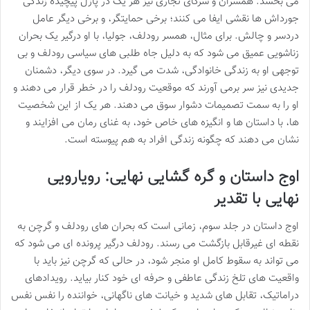
می بخشد. همسران و شرکای تجاری نیز هر یک در پازل پیچیده زندگی
جورداش ها نقشی ایفا می کنند؛ برخی حمایتگر، و برخی دیگر عامل
دردسر و چالش. برای مثال، همسر رودلف، جولیا، با او درگیر یک بحران
زناشویی عمیق می شود که به دلیل جاه طلبی های سیاسی رودلف و بی
توجهی او به زندگی خانوادگی، شدت می گیرد. در سوی دیگر، دشمنان
جدیدی نیز سر برمی آورند که موقعیت رودلف را در خطر قرار می دهند و
او را به سمت تصمیمات دشوار سوق می دهند. هر یک از این شخصیت
ها، با داستان ها و انگیزه های خاص خود، به غنای رمان می افزایند و
نشان می دهند که چگونه زندگی افراد به هم پیوسته است.
اوج داستان و گره گشایی نهایی: رویارویی
نهایی با تقدیر
اوج داستان در جلد سوم، زمانی است که بحران های رودلف و گرچن به
نقطه ای غیرقابل بازگشت می رسند. رودلف درگیر پرونده ای می شود که
می تواند به سقوط کامل او منجر شود، در حالی که گرچن نیز باید با
واقعیت های تلخ زندگی عاطفی و حرفه ای خود کنار بیاید. رویدادهای
دراماتیک، تقابل های شدید و خیانت های ناگهانی، خواننده را نفس نفس