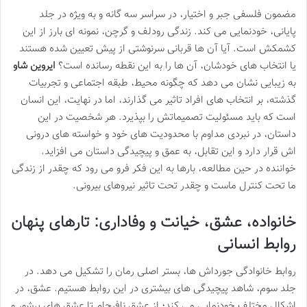
مضمون فلسفی جبر و اختیار، در سراسر سه گانه و به ویژه در جلد
پایانی، خودنمایی می کند. زندگی رودلف و گرچن، نمونه ای بارز از این
کشمکش است. آیا آن ها قربانی سرنوشتی از پیش تعیین شده هستند
یا انتخاب های خودشان، آن ها را به این نقطه رسانده است؟
ایروین شاو
به زیبایی نشان می دهد که چگونه محیط، طبقه اجتماعی و تجربیات
گذشته، بر انتخاب های افراد تاثیر می گذارند، اما در نهایت، این انسان
است که باید مسئولیت تصمیماتش را بپذیرد. هر شخصیت در این
داستان، در نبردی مداوم با محدودیت های خود و خواسته های درونی
اش قرار دارد و این تقابل، به عمق و پیچیدگی داستان می افزاید.
خواننده در حین مطالعه، بارها به این فکر فرو می رود که چقدر از زندگی
ما تحت کنترل ماست و چقدر تحت تاثیر نیروهای بیرونی.
خانواده، عشق، خیانت و وفاداری: تارهای پنهان
روابط انسانی
روابط خانوادگی جورداش ها، بستر اصلی رمان را تشکیل می دهد. در
جلد سوم، شاهد پیچیدگی های بیشتری در این روابط هستیم. عشق، در
اشکال مختلف خودنمایی می کند؛ از عشق نافرجام تا عشق های پرشور و