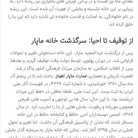
معنای ماه نیز هست و در برخی گویش های بختیاری نیز ریشه دارد، به
زیبایی بر این خانه نشسته و بخشی از هویت آن شده است. این ریشه
در نام خانوادگی، به اصالت و قدمت خانواده ای اشاره دارد که این بنا را
خلق کرده اند.
از توقیف تا احیا: سرگذشت خانه ماپار
پس از درگذشت عبدالمجید ماپار، این خانه دستخوش تغییر و تحولات
فراوانی شد. در دوران پهلوی، توسط دولت وقت توقیف گردید و بعدها،
پس از انقلاب اسلامی، به سازمان میراث فرهنگی کشور واگذار شد.
اهمیت تاریخی و معماری
عمارت ماپار اهواز
، باعث شد تا در پنجم آذر
ماه سال ۱۳۸۰ خورشیدی، با شماره ثبت ۴۲۲۶، در فهرست آثار ملی
ایران به ثبت برسد. این ثبت ملی، نقطه عطفی در حفظ این میراث
ارزشمند بود. با این حال، سال ها بی توجهی و آسیب های طبیعی
همچون موریانه و رطوبت، بخش هایی از بنا را تخریب کرد. از سال
۱۳۸۶، انجمن دوستداران ادبی حافظ و کتابخانه حافظ در این خانه
مستقر شدند که نشان از پتانسیل فرهنگی آن داشت. اما تغییر و تحول
اصلی در سال ۱۳۹۵ آغاز شد، زمانی که خانه ماپار به سرمایه گذار بخش
خصوصی واگذار شد و مرمت و بازسازی گسترده ای تحت نظارت سازمان