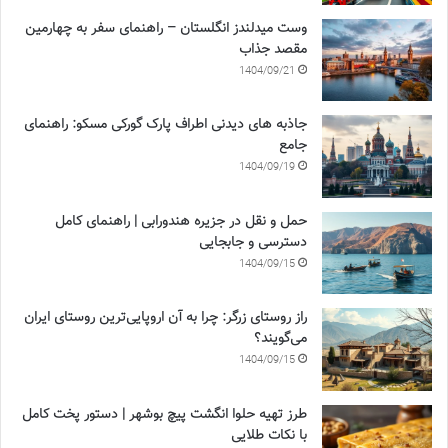
وست میدلندز انگلستان – راهنمای سفر به چهارمین
مقصد جذاب
1404/09/21
جاذبه های دیدنی اطراف پارک گورکی مسکو: راهنمای
جامع
1404/09/19
حمل و نقل در جزیره هندورابی | راهنمای کامل
دسترسی و جابجایی
1404/09/15
راز روستای زرگر: چرا به آن اروپایی‌ترین روستای ایران
می‌گویند؟
1404/09/15
طرز تهیه حلوا انگشت پیچ بوشهر | دستور پخت کامل
با نکات طلایی