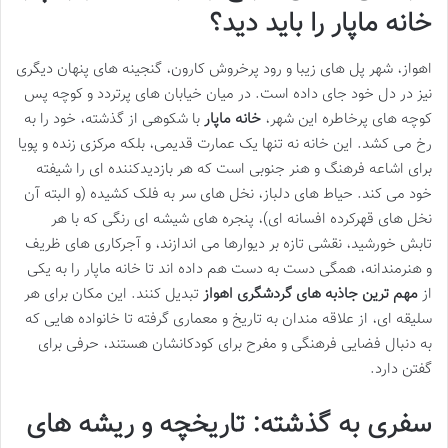
خانه ماپار را باید دید؟
اهواز، شهر پل های زیبا و رود پرخروش کارون، گنجینه های پنهان دیگری
نیز در دل خود جای داده است. در میان خیابان های پرتردد و کوچه پس
کوچه های پرخاطره این شهر،
خانه ماپار
با شکوهی از گذشته، خود را به
رخ می کشد. این خانه نه تنها یک عمارت قدیمی، بلکه مرکزی زنده و پویا
برای اشاعه فرهنگ و هنر جنوبی است که هر بازدیدکننده ای را شیفته
خود می کند. حیاط های دلباز، نخل های سر به فلک کشیده (و البته آن
نخل های قهرکرده افسانه ای)، پنجره های شیشه ای رنگی که با هر
تابش خورشید، نقشی تازه بر دیوارها می اندازند، و آجرکاری های ظریف
و هنرمندانه، همگی دست به دست هم داده اند تا خانه ماپار را به یکی
از
مهم ترین جاذبه های گردشگری اهواز
تبدیل کنند. این مکان برای هر
سلیقه ای، از علاقه مندان به تاریخ و معماری گرفته تا خانواده هایی که
به دنبال فضایی فرهنگی و مفرح برای کودکانشان هستند، حرفی برای
گفتن دارد.
سفری به گذشته: تاریخچه و ریشه های