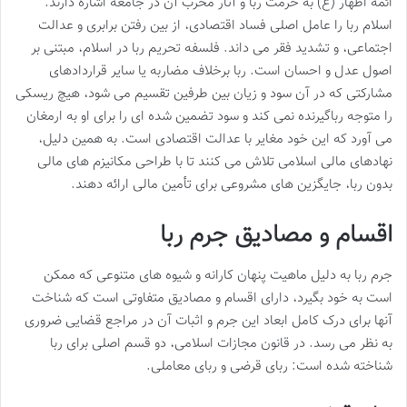
ائمه اطهار (ع) به حرمت ربا و آثار مخرب آن در جامعه اشاره دارند.
اسلام ربا را عامل اصلی فساد اقتصادی، از بین رفتن برابری و عدالت
اجتماعی، و تشدید فقر می داند. فلسفه تحریم ربا در اسلام، مبتنی بر
اصول عدل و احسان است. ربا برخلاف مضاربه یا سایر قراردادهای
مشارکتی که در آن سود و زیان بین طرفین تقسیم می شود، هیچ ریسکی
را متوجه رباگیرنده نمی کند و سود تضمین شده ای را برای او به ارمغان
می آورد که این خود مغایر با عدالت اقتصادی است. به همین دلیل،
نهادهای مالی اسلامی تلاش می کنند تا با طراحی مکانیزم های مالی
بدون ربا، جایگزین های مشروعی برای تأمین مالی ارائه دهند.
اقسام و مصادیق جرم ربا
جرم ربا به دلیل ماهیت پنهان کارانه و شیوه های متنوعی که ممکن
است به خود بگیرد، دارای اقسام و مصادیق متفاوتی است که شناخت
آنها برای درک کامل ابعاد این جرم و اثبات آن در مراجع قضایی ضروری
به نظر می رسد. در قانون مجازات اسلامی، دو قسم اصلی برای ربا
شناخته شده است: ربای قرضی و ربای معاملی.