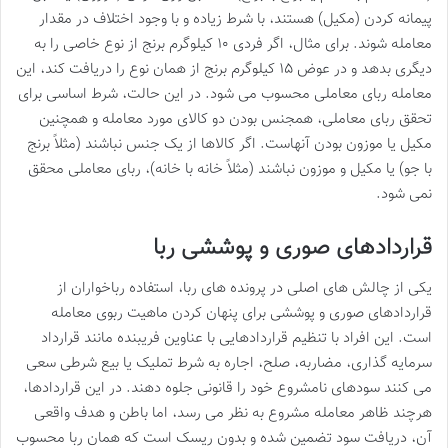
پیمانه کردن (مکیل) هستند، با شرط زیاده و با وجود اختلاف در مقدار
معامله شوند. برای مثال، اگر فردی ۱۰ کیلوگرم برنج از نوع خاصی را به
دیگری بدهد و در عوض ۱۵ کیلوگرم برنج از همان نوع را دریافت کند، این
معامله ربای معاملی محسوب می شود. در این حالت، شرط اساسی برای
تحقق ربای معاملی، همجنس بودن دو کالای مورد معامله و همچنین
مکیل یا موزون بودن آنهاست. اگر کالاها از یک جنس نباشند (مثلاً برنج
با جو) یا مکیل و موزون نباشند (مثلاً خانه با خانه)، ربای معاملی محقق
نمی شود.
قراردادهای صوری و پوششی ربا
یکی از چالش های اصلی در پرونده های ربا، استفاده رباخواران از
قراردادهای صوری و پوششی برای پنهان کردن ماهیت ربوی معامله
است. این افراد با تنظیم قراردادهایی با عناوین فریبنده مانند قرارداد
سرمایه گذاری، مضاربه، صلح، اجاره به شرط تملیک یا بیع شرطی سعی
می کنند سودهای نامشروع خود را قانونی جلوه دهند. در این قراردادها،
هرچند ظاهر معامله مشروع به نظر می رسد، اما باطن و هدف واقعی
آن، دریافت سود تضمین شده و بدون ریسک است که همان ربا محسوب