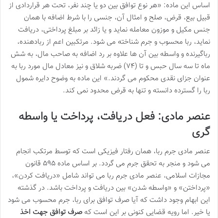
اساس این ماده: «هر نوع توافق بین دو یا چند نفر، تحت هر قراردادی از
قبیل بیع، قرض، صلح و امثال آن، جنسی را با شرط اضافه با همان
جنس مکیل و موزون معامله نماید و یا زائد بر مبلغ پرداختی، دریافت
نماید، ربا محسوب و جرم شناخته می شود. مرتکبین اعم از ربادهنده،
رباگیرنده و واسطه بین آن ها علاوه بر رد اضافه به صاحب مال، به شش
ماه تا سه سال حبس و تا (۷۴) ضربه شلاق و نیز معادل مال مورد ربا به
عنوان جزای نقدی محکوم می گردند.» این ماده به وضوح دایره شمول
ربا را گسترده دانسته و تنها به قرض محدود نمی کند.
عنصر مادی: فعل دریافت، پرداخت یا واسطه
گری
عنصر مادی جرم ربا، همان رفتار فیزیکی است که توسط مرتکب انجام
می شود و منجر به تحقق جرم می گردد. بر اساس ماده ۵۹۵ قانون
مجازات اسلامی، عنصر مادی جرم ربا می تواند شامل «دریافت کردن»،
«پرداختن» و «واسطه شدن» بین دریافت و پرداخت باشد. در گذشته
این ابهام وجود داشت که آیا صرف توافق برای ربا، جرم محسوب می شود
یا خیر. اما رویه قضایی کنونی بر این است که
صرف توافق جهت اخذ