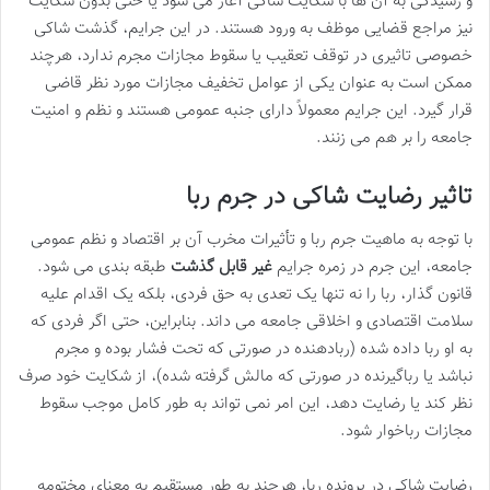
و رسیدگی به آن ها با شکایت شاکی آغاز می شود یا حتی بدون شکایت
نیز مراجع قضایی موظف به ورود هستند. در این جرایم، گذشت شاکی
خصوصی تاثیری در توقف تعقیب یا سقوط مجازات مجرم ندارد، هرچند
ممکن است به عنوان یکی از عوامل تخفیف مجازات مورد نظر قاضی
قرار گیرد. این جرایم معمولاً دارای جنبه عمومی هستند و نظم و امنیت
جامعه را بر هم می زنند.
تاثیر رضایت شاکی در جرم ربا
با توجه به ماهیت جرم ربا و تأثیرات مخرب آن بر اقتصاد و نظم عمومی
جامعه، این جرم در زمره جرایم
غیر قابل گذشت
طبقه بندی می شود.
قانون گذار، ربا را نه تنها یک تعدی به حق فردی، بلکه یک اقدام علیه
سلامت اقتصادی و اخلاقی جامعه می داند. بنابراین، حتی اگر فردی که
به او ربا داده شده (ربادهنده در صورتی که تحت فشار بوده و مجرم
نباشد یا رباگیرنده در صورتی که مالش گرفته شده)، از شکایت خود صرف
نظر کند یا رضایت دهد، این امر نمی تواند به طور کامل موجب سقوط
مجازات رباخوار شود.
رضایت شاکی در پرونده ربا، هرچند به طور مستقیم به معنای مختومه