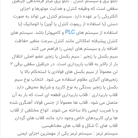
تابلو برق و سیستم کنترل : تابلو برق مرکز فرماندهی جرثقیل
سقفی است که وظیفه کنترل و هدایت موتورها و اجزای
الکتریکی را بر عهده دارد. سیستم کنترل می تواند به صورت
دستی (با استفاده از ریموت کنترل یا آویز) یا اتوماتیک (با
PLC
استفاده از سیستم های
و کامپیوتر) باشد. سیستم های
کنترل پیشرفته امکاناتی مانند کنترل سرعت متغیر حفاظت
اضافه بار و سیستم های ایمنی را فراهم می کنند.
سیم بکسل یا زنجیر : سیم بکسل یا زنجیر عضو اصلی انتقال
بار از بالابر به قلاب باربرداری است. در جرثقیل سقفی برقی ۲
تن معمولاً از سیم بکسل های فولادی با استحکام بالا یا
زنجیرهای آلیاژی مقاوم استفاده می شود. انتخاب نوع سیم
بکسل یا زنجیر بستگی به نوع کاربرد و شرایط محیطی دارد.
قلاب باربرداری : قلاب باربرداری قطعه ای است که بار به آن
متصل می شود. قلاب ها معمولاً از جنس فولاد آهنگری شده
و با ضریب ایمنی بالا ساخته می شوند. انواع مختلفی از قلاب
ها برای کاربردهای خاص وجود دارد مانند قلاب های گردان
قلاب های C شکل و قلاب های مغناطیسی.
سیستم ترمز : سیستم ترمز یکی از مهمترین اجزای ایمنی