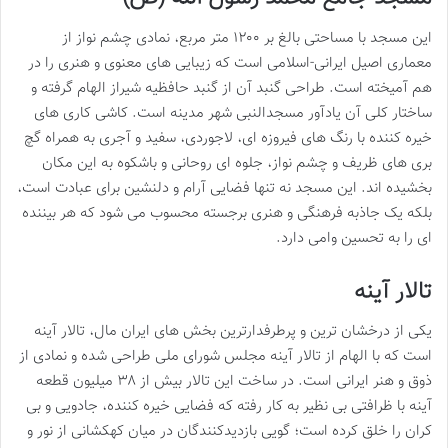
این مسجد با مساحتی بالغ بر ۱۲۰۰ متر مربع، نمادی چشم نواز از
معماری اصیل ایرانی-اسلامی است که زیبایی های معنوی و هنری را در
هم آمیخته است. طراحی گنبد آن از گنبد حافظیه شیراز الهام گرفته و
ساختار کلی آن یادآور مسجدالنبی شهر مدینه است. کاشی کاری های
خیره کننده با رنگ های فیروزه ای، لاجوردی، سفید و آجری به همراه گچ
بری های ظریف و چشم نواز، جلوه ای روحانی و باشکوه به این مکان
بخشیده اند. این مسجد نه تنها فضایی آرام و دلنشین برای عبادت است،
بلکه یک جاذبه فرهنگی و هنری برجسته محسوب می شود که هر بیننده
ای را به تحسین وامی دارد.
تالار آینه
یکی از درخشان ترین و پرطرفدارترین بخش های ایران مال، تالار آینه
است که با الهام از تالار آینه مجلس شورای ملی طراحی شده و نمادی از
ذوق و هنر ایرانی است. در ساخت این تالار بیش از ۳۸ میلیون قطعه
آینه با ظرافتی بی نظیر به کار رفته که فضایی خیره کننده، جادویی و بی
کران را خلق کرده است؛ گویی بازدیدکنندگان در میان کهکشانی از نور و