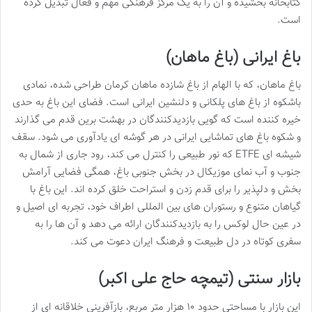
کتابخانه بخشیده و آن را به یک مرکز فرهنگی مهم و فعال تبدیل کرده
است.
باغ ایرانی (باغ ماهان)
باغ ماهان، که با الهام از باغ شازده ماهان کرمان طراحی شده، نمادی
باشکوه از باغ های پلکانی و دلنشین ایرانی است. فضای این باغ به حدی
خیره کننده است که گویی بازدیدکنندگان در بهشت برین قدم می گذارند
و شکوه باغ های تماشایی ایرانی در هر گوشه ای یادآوری می شود. سقف
شیشه ای ETFE که نور طبیعی را کنترل می کند، رود جاری از شمال به
جنوب و آب نمای موزیکال در بخش جنوبی باغ، همگی فضایی آرامش
بخش و دلپذیر را برای قدم زدن و استراحت خلق کرده اند. این باغ با
گیاهان متنوع و رستوران های بین المللی اطراف خود، تجربه ای اصیل و
در عین حال لوکس را به بازدیدکنندگان ارائه می دهد و آن ها را به
سفری کوتاه در دل طبیعت و فرهنگ ایران دعوت می کند.
بازار سنتی (تیمچه حاج علی اکبر)
این بازار با مساحتی حدود ۱۰ هزار متر مربع، بازآفرینی خلاقانه ای از