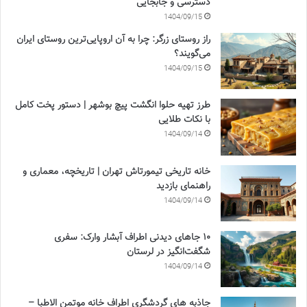
دسترسی و جابجایی
1404/09/15
راز روستای زرگر: چرا به آن اروپایی‌ترین روستای ایران
می‌گویند؟
1404/09/15
طرز تهیه حلوا انگشت پیچ بوشهر | دستور پخت کامل
با نکات طلایی
1404/09/14
خانه تاریخی تیمورتاش تهران | تاریخچه، معماری و
راهنمای بازدید
1404/09/14
۱۰ جاهای دیدنی اطراف آبشار وارک: سفری
شگفت‌انگیز در لرستان
1404/09/14
جاذبه های گردشگری اطراف خانه موتمن الاطبا –