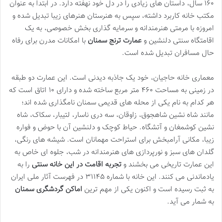
۱۶۰ سال، داستان های زیادی را در دل خود نهفته دارد. در ابتدا به عنوان
مکتب خانه کاربرد داشته، سپس به هنرستان هنرهای زیبا تبدیل شده و
امروزه با مرمتی هنرمندانه و سرمایه گذاری بخش خصوصی، به یک
اقامتگاه سنتی دلنشین و
عمارت ترنج سمنان
با امکانات مدرن برای رفاه
حال مسافران تبدیل شده است.
معماری خانه حاجیان، خود یک جاذبه دیدنی است. این عمارت دو طبقه
در زمینی به مساحت ۴۶۰ متر مربع ساخته شده و دارای ۱۰ اتاق است که
هر کدام به نام یکی از محله های قدیمی سمنان نامگذاری شده اند؛
مانند شاه نشین شاهجوق، زاوقان، سه دری ناسار، لتیبار، سکاک، شاه
نشین کوشمغان و آتشگاه. حیاط کوچک و دلنشین آن با حوض و فواره
زیبا، مکانی آرامبخش برای استراحت مهمانان است. شیشه های رنگی،
گلدان های سبز و نورپردازی های هنرمندانه در شب، جلوه ای خاص به
این عمارت تاریخی می بخشند و
تجربه اقامت در این خانه سنتی
را به
یادماندنی می کنند. این خانه با شماره ۳۱۱۴۵ در فهرست آثار ملی ایران
به ثبت رسیده است و اکنون یکی از مهم ترین
اماکن گردشگری سمنان
به شمار می آید.