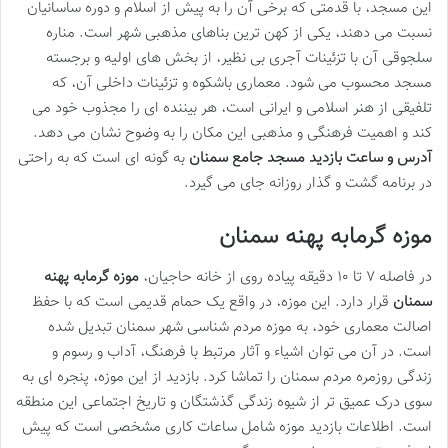
این مسجد، با قدمتی که برخی آن را به پیش از اسلام و دوره ساسانیان
نسبت می دهند، یکی از کهن ترین بناهای مذهبی شهر است. مناره
سلجوقی آن با تزئینات آجری بی نظیر، از بخش های اولیه و برجسته
مسجد محسوب می شود. معماری باشکوه و تزئینات داخلی آن، که
تلفیقی از هنر اسلامی و ایرانی است، هر بیننده ای را مجذوب خود می
کند و اهمیت فرهنگی و مذهبی این مکان را به وضوح نشان می دهد.
آدرس و ساعت بازدید مسجد جامع سمنان
به گونه ای است که به راحتی
در برنامه گشت و گذار روزانه جای می گیرد.
موزه گرمابه پهنه سمنان
در فاصله ۷ تا ۱۰ دقیقه پیاده روی از خانه حاجیان،
موزه گرمابه پهنه
سمنان
قرار دارد. این موزه، در واقع یک حمام قدیمی است که با حفظ
اصالت معماری خود، به موزه مردم شناسی شهر سمنان تبدیل شده
است. در آن می توان اشیاء و آثار مرتبط با فرهنگ، آداب و رسوم و
زندگی روزمره مردم سمنان را تماشا کرد. بازدید از این موزه، پنجره ای به
سوی درک عمیق تر از شیوه زندگی گذشتگان و تاریخ اجتماعی این منطقه
است. اطلاعات بازدید موزه شامل ساعات کاری مشخصی است که پیش