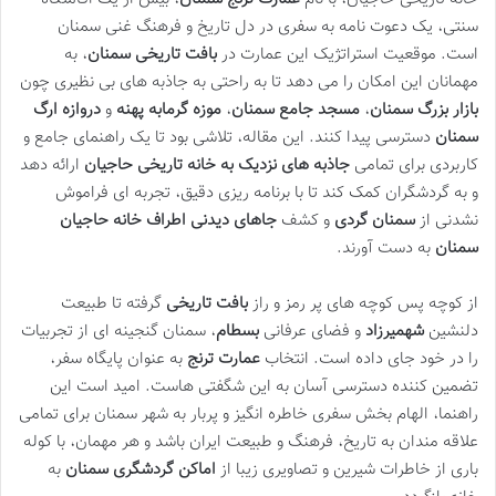
سنتی، یک دعوت نامه به سفری در دل تاریخ و فرهنگ غنی سمنان
است. موقعیت استراتژیک این عمارت در
بافت تاریخی سمنان
، به
مهمانان این امکان را می دهد تا به راحتی به جاذبه های بی نظیری چون
بازار بزرگ سمنان
،
مسجد جامع سمنان
،
موزه گرمابه پهنه
و
دروازه ارگ
سمنان
دسترسی پیدا کنند. این مقاله، تلاشی بود تا یک راهنمای جامع و
کاربردی برای تمامی
جاذبه های نزدیک به خانه تاریخی حاجیان
ارائه دهد
و به گردشگران کمک کند تا با برنامه ریزی دقیق، تجربه ای فراموش
نشدنی از
سمنان گردی
و کشف
جاهای دیدنی اطراف خانه حاجیان
سمنان
به دست آورند.
از کوچه پس کوچه های پر رمز و راز
بافت تاریخی
گرفته تا طبیعت
دلنشین
شهمیرزاد
و فضای عرفانی
بسطام
، سمنان گنجینه ای از تجربیات
را در خود جای داده است. انتخاب
عمارت ترنج
به عنوان پایگاه سفر،
تضمین کننده دسترسی آسان به این شگفتی هاست. امید است این
راهنما، الهام بخش سفری خاطره انگیز و پربار به شهر سمنان برای تمامی
علاقه مندان به تاریخ، فرهنگ و طبیعت ایران باشد و هر مهمان، با کوله
باری از خاطرات شیرین و تصاویری زیبا از
اماکن گردشگری سمنان
به