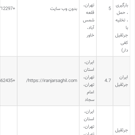
بارگیری
تهران،
5
بدون وب سایت
+989120712297
، حمل
قلعه
، تخلیه
شمس
با
آباد،
جرثقیل
خاور
کفی
دار)
ایران،
استان
ایران
تهران،
+982133462435
https://iranjarsaghil.com/
4.7
جرثقیل
تهران،
امام
سجاد
ایران،
استان
تهران،
جرثقیل
تهران،