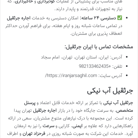
های مناسب برای پشتیبانی از عملیات
گودبرداری
و
خاکبرداری
، که
نیاز به تجهیزات قدرتمند و پایدار دارند.
دسترسی ۲۴ ساعته:
امکان دسترسی به خدمات
اجاره جرثقیل
در تمامی ساعات شبانه روز و ایام هفته، برای فراهم آوردن حداکثر
انعطاف پذیری برای مشتریان.
مشخصات تماس با ایران جرثقیل:
آدرس: ایران، استان تهران، تهران، امام سجاد
تلفن: +982133462435
آدرس سایت: https://iranjarsaghil.com/
جرثقیل آب نیکی
جرثقیل آب نیکی
با تمرکز بر ارائه خدمات قابل اعتماد و
پرسنل
متخصص
، به سرعت جایگاه خود را در بازار
اجاره جرثقیل
تهران پیدا
کرده است. این مجموعه با درک نیازهای متنوع مشتریان، سعی در ارائه
راهکارهایی دارد که علاوه بر
ایمنی
، کارایی و
سرعت
را نیز به ارمغان
آورد. خدمات این شرکت به صورت شبانه روزی در
فرحزاد تهران
و اطراف