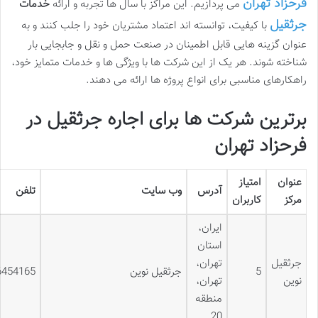
فرحزاد تهران
می پردازیم. این مراکز با سال ها تجربه و ارائه
خدمات
جرثقیل
با کیفیت، توانسته اند اعتماد مشتریان خود را جلب کنند و به
عنوان گزینه هایی قابل اطمینان در صنعت حمل و نقل و جابجایی بار
شناخته شوند. هر یک از این شرکت ها با ویژگی ها و خدمات متمایز خود،
راهکارهای مناسبی برای انواع پروژه ها ارائه می دهند.
برترین شرکت ها برای اجاره جرثقیل در
فرحزاد تهران
عنوان
امتیاز
آدرس
وب سایت
تلفن
مرکز
کاربران
ایران،
استان
جرثقیل
تهران،
5
جرثقیل نوین
6454165
نوین
تهران،
منطقه
20