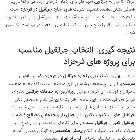
گرفته تا نیاز به
جرثقیل سبد دار
برای اتمام کارهای ارتفاعی و نماکاری،
همگی نشان دهنده اهمیت شرکت های
اجاره جرثقیل در فرحزاد
است.
بافت شیب دار و کوهپایه ای منطقه نیز، نیاز به جرثقیل های قدرتمند و با
قابلیت مانور بالا را دوچندان می کند تا
ایمنی
و
دقت
در پروژه ها تضمین
شود.
نتیجه گیری: انتخاب جرثقیل مناسب
برای پروژه های فرحزاد
انتخاب
بهترین شرکت برای اجاره جرثقیل در فرحزاد
، ضامن
ایمنی
،
سرعت
و کارایی پروژه های شما در این منطقه است. با توجه به ماهیت
عمرانی و توسعه ای فرحزاد و نیاز روزافزون به
خدمات جرثقیل
متنوع،
مراکز معرفی شده در این مقاله، هر یک با ویژگی ها و تخصص های
خاص خود، گزینه هایی قابل اطمینان و کارآمد محسوب می شوند. از
جرثقیل های سبک و سنگین
برای
حمل بار
و
جابجایی مصالح
گرفته تا
جرثقیل کفی
و
جرثقیل سبد دار
برای کارهای تخصصی در ارتفاع، این
شرکت ها با در اختیار داشتن
پرسنل متخصص
و ناوگان مدرن، آماده
پاسخگویی به نیازهای شما در
فرحزاد تهران
هستند.