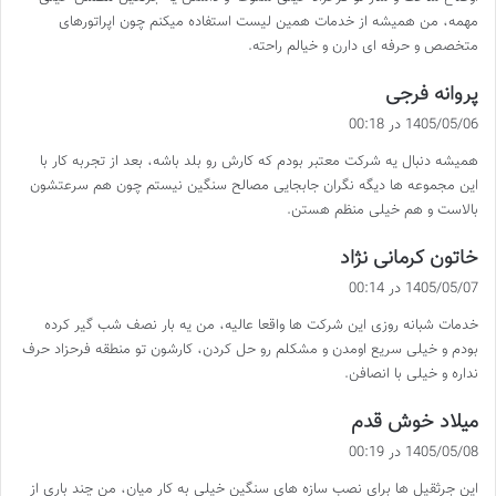
:
مهمه، من همیشه از خدمات همین لیست استفاده میکنم چون اپراتورهای
متخصص و حرفه ای دارن و خیالم راحته.
گ
پروانه فرجی
ف
1405/05/06 در 00:18
ت
همیشه دنبال یه شرکت معتبر بودم که کارش رو بلد باشه، بعد از تجربه کار با
:
این مجموعه ها دیگه نگران جابجایی مصالح سنگین نیستم چون هم سرعتشون
بالاست و هم خیلی منظم هستن.
گ
خاتون کرمانی نژاد
ف
1405/05/07 در 00:14
ت
خدمات شبانه روزی این شرکت ها واقعا عالیه، من یه بار نصف شب گیر کرده
:
بودم و خیلی سریع اومدن و مشکلم رو حل کردن، کارشون تو منطقه فرحزاد حرف
نداره و خیلی با انصافن.
گ
میلاد خوش قدم
ف
1405/05/08 در 00:19
ت
این جرثقیل ها برای نصب سازه های سنگین خیلی به کار میان، من چند باری از
: