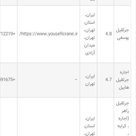
ایران،
استان
جرثقیل
تهران،
+982144712219
https://www.youseficrane.ir/
4.8
یوسفی
تهران،
میدان
آزادی
اجاره
ایران،
جرثقیل
4.7
–
+989122591675
تهران
هابیل
جرثقیل
راهر
(اجاره
ایران،
، کرایه
استان
،
تهران،