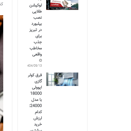
کن
لوکیشن
طلایی
نصب
بیلبورد
در تبریز
برای
جذب
مخاطب
واقعی
1404/09/13
فرق کولر
گازی
ایوولی
18000
با مدل
24000:
کدام
ارزش
خرید
بیشتری