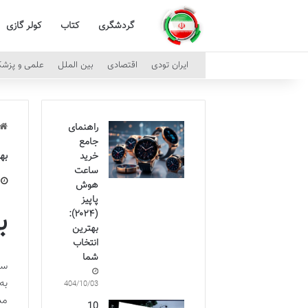
گردشگری
کتاب
کولر گازی
ایران تودی
اقتصادی
بین الملل
علمی و پزش
راهنمای
جامع
بهتر
خرید
ساعت
هوش
پاپیز
ب
(۲۰۲۴):
بهترین
انتخاب
شما
سا
به
1404/10/03
مد
10