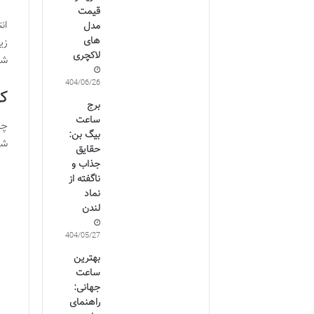
قیمت
ان
مدل
های
زی
لاکچری
شم
1404/06/26
کی
برج
ساعت
چر
بیگ بن:
شن
حقایق
جذاب و
ناگفته از
نماد
لندن
1404/05/27
بهترین
ساعت
جهانی:
راهنمای