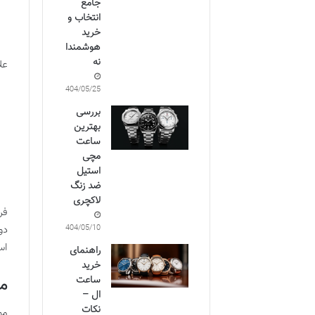
جامع
انتخاب و
خرید
هوشمندا
نه
عل
1404/05/25
بررسی
بهترین
ساعت
مچی
استیل
ضد زنگ
لاکچری
فر
دو
1404/05/10
اس
راهنمای
خرید
مک
ساعت
ال –
نکات
مو