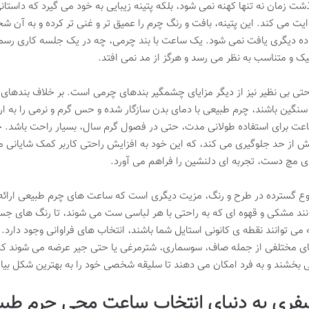
شت زمان نه تنها کهنه نمی شود، بلکه پتینه زیبایی به خود می گیرد که داست
ایت می کند. این پتینه، بافت و رنگ چرم را عمیق تر و غنی تر کرده و به آ
ده دیگری یافت نمی شود. یک ساعت با بند چرمی، چه در یک جلسه کاری رسمی
ک و متناسب به نظر می رسد و هرگز از مد نمی افتد.
حتی بی نظیر نیز از دیگر مزایای چشمگیر بندهای چرمی است. بر خلاف بندها
 سنگین باشند، چرم طبیعی با دمای بدن سازگار شده و حس گرم و نرمی را به 
عت برای استفاده طولانی مدت، حتی در فصول گرم سال، بسیار راحت باشد. چ
ش از حد جلوگیری می کند، که این خود به افزایش راحتی کاربر کمک شایانی 
ی مچ دست، تجربه ای دلنشین را فراهم می آورد.
وع گسترده در طرح و رنگ، مزیت دیگری است که ساعت های چرم طبیعی ارائه
نند مشکی و قهوه ای که به راحتی با هر لباسی ست می شوند، تا رنگ های جسورا
 می توانند نقطه ی کانونی استایل شما باشند، انتخاب های فراوانی وجود دار
ی مختلفی از جمله صاف، سوسماری، شترمرغی یا حتی جیر عرضه می شوند که
 بخشند و به فرد امکان می دهند تا سلیقه شخصی خود را به بهترین شکل بیان
فری به دنیای انتخاب ساعت مچی چرم طبی