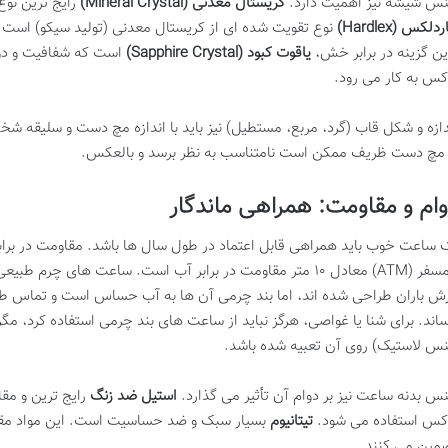
س شیشه نیز اهمیت دارد.
کریستال معدنی (Mineral Crystal)
رایج ترین نوع
دلکس (Hardlex)
نوع تقویت شده ای از کریستال معدنی (تولید سیکو) است که
ین گزینه در برابر خش،
یاقوت کبود (Sapphire Crystal)
است که شفافیت و دوا
کس به کار می رود.
دازه و شکل قاب (گرد، مربع، مستطیل) نیز باید با اندازه مچ دست و سلیقه
 مچ دست ظریف ممکن است نامتناسب به نظر برسد و بالعکس.
ام و مقاومت: همراهی ماندگار
اتمسفر (ATM) معادل ۱۰ متر مقاومت در برابر آب است. ساعت های چر
رش باران طراحی شده اند، اما بند چرمی آن ها به آب حساس است و تماس طو
ساند. برای شنا یا غواصی، هرگز نباید از ساعت های بند چرمی استفاده کرد، مگر
س لاستیک) روی آن تعبیه شده باشد.
س بدنه ساعت نیز بر دوام آن تأثیر می گذارد.
استیل ضد زنگ
رایج ترین و م
کس استفاده می شود.
تیتانیوم
بسیار سبک و ضد حساسیت است. این مواد مقاو
مین می کنند.