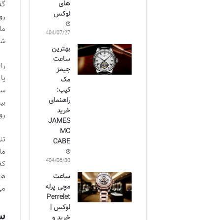
های
گذ
لوکس
رو
ما
1404/07/27
شی
بهترین
ساعت
را
جیمز
یا
مک
سا
کیب:
راهنمای
بی
خرید
رو
JAMES
MC
تن
CABE
ما
1404/06/30
که
ها
ساعت
مچی پرله
می
Perrelet
لوکس |
س
خرید و