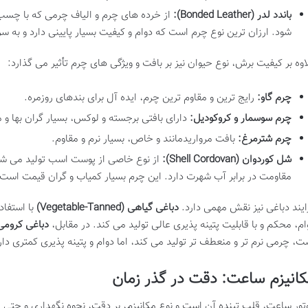
باندد لدر (Bonded Leather):
از خرده های چرم و الیاف چرمی که با چسب 
شود. ارزان ترین نوع چرم است که دوام و کیفیت بسیار پایینی دارد و به 
اوه بر کیفیت برش، نوع حیوان نیز بر بافت و ویژگی های چرم تأثیر می گذارد:
چرم گاو:
رایج ترین و مقاوم ترین چرم، ایده آل برای بندهای روزمره.
چرم سوسمار و کروکودیل:
دارای بافتی برجسته و لوکس، بسیار گران بها 
چرم شترمرغ:
بافت مرواریدمانند و خاص، بسیار نرم و مقاوم.
شل کوردوان (Shell Cordovan):
از نوع خاصی از پوست اسب تولید می شود
مقاومت در برابر آب شهرت دارد. این چرم بسیار کمیاب و گران قیمت است.
ایند دباغی نیز نقش مهمی دارد.
دباغی گیاهی (Vegetable-Tanned)
با استفاد
ام، محکم و با قابلیت پتینه پذیری عالی تولید می کند. در مقابل،
دباغی کرومی (ome-Tanned
ت، چرمی نرم تر و منعطف تر تولید می کند، اما دوام و پتینه پذیری کمتری دار
انیزم ساعت: دقت در گذر زمان
تور ساعت، قلب تپنده آن است و نوع مکانیزم، بر دقت، نحوه نگهداری و حتی