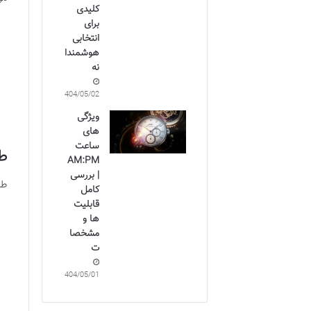
کلیدی
برای
انتخابی
هوشمندا
نه
1404/05/02
ویژگی
های
ساعت
ط
AM:PM
| بررسی
طر
کامل
قابلیت
ها و
مشخصا
ت
1404/05/01