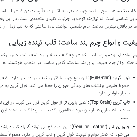
تخاب یک ساعت مچی با بند چرم طبیعی، فراتر از صرفاً پسندیدن ظاهر آن است
بایی شناسی است که نیازمند توجه به جزئیات کلیدی متعددی است. در این بخ
ا در یافتن بهترین ساعت چرم طبیعی خواهند بود؛ ساعتی که نه تنها زمان را ن
فیت و انواع چرم بند ساعت: قلب تپنده زیبایی
م، ماده ای زنده و پویا است که هر چه کیفیت بالاتری داشته باشد، حس لوک
اخت انواع چرم طبیعی برای بند ساعت، گامی اساسی در انتخاب هوشمندانه 
فول گرین (Full-Grain):
این نوع چرم، بالاترین کیفیت و دوام را دارد. لا
خطوط طبیعی و نشانه های زندگی حیوان را حفظ می کند. فول گرین به مرور 
بسیار طولانی دارد.
تاپ گرین (Top-Grain):
کمی پایین تر از فول گرین قرار می گیرد. در این 
شود تا ناهمواری ها از بین برود و ظاهری یکدست تر پیدا کند. با وجود این
است.
جنیواین لدر (Genuine Leather):
این اصطلاح می تواند گمراه کننده باشد.
می شود که کمتر دوام و کیفیت فول گرین و تاپ گرین را دارد. معمولاً 