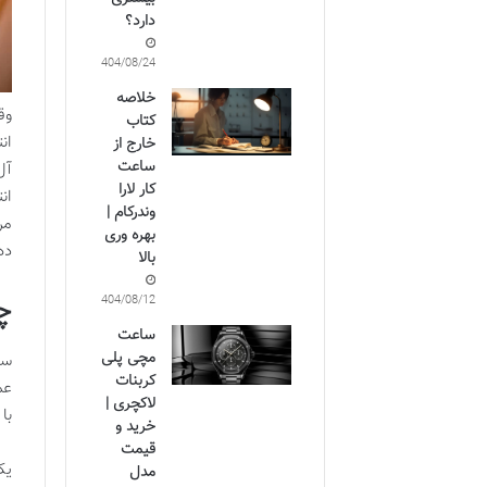
دارد؟
1404/08/24
خلاصه
وق
کتاب
ان
خارج از
ساعت
آل
کار لارا
ان
وندرکام |
مر
بهره وری
ده
بالا
چ
1404/08/12
ساعت
مچی پلی
سا
کربنات
عم
لاکچری |
با
خرید و
قیمت
یک
مدل