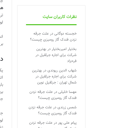
جن
هار
تر
نظرات کاربران سایت
لو
خجسته دوگانی
در
علت جرقه
ان
نزدن فندک گاز رومیزی چیست؟
بر
بختیار امیربختیار
در
بهترین
شرکت برای اجاره جرثقیل در
دو
فرحزاد
شهاب الدین ریوندی
در
بهترین
شرکت برای اجاره جرثقیل در
شمال تهران : جرثقیل نوین
با
بر
مهسا خلیلی
در
علت جرقه نزدن
فندک گاز رومیزی چیست؟
جن
شمس زرندی
در
علت جرقه نزدن
جن
فندک گاز رومیزی چیست؟
لو
پیام علی پور
در
علت جرقه نزدن
تض