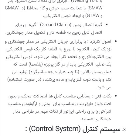
(Welding Torch) : ابزاری برای نگه داشتن الکترود (در
SMAW) یا هدایت سیم جوش و گاز محافظ (در GMAW
و GTAW) و ایجاد قوس الکتریکی.
گیره اتصال زمین (Ground Clamp) : گیره ای برای
اتصال کابل زمین به قطعه کار و تکمیل مدار جوشکاری.
اصول کارکرد : با برقراری جریان الکتریکی در مدار جوشکاری و
نزدیک کردن الکترود یا تورچ به قطعه کار یک قوس الکتریکی
بین الکترود/تورچ و قطعه کار ایجاد می شود. قوس الکتریکی
یک تخلیه الکتریکی پایدار در گاز یونیزه (پلاسما) است که
دمای بسیار بالایی (تا چند هزار درجه سانتیگراد) تولید می
کند و باعث ذوب فلز پایه و ماده پرکننده (در صورت استفاده)
می شود.
نکات فنی : رسانایی مناسب کابل ها اتصالات محکم و بدون
افت ولتاژ عایق بندی مناسب برای ایمنی و ارگونومی مناسب
انبر/تورچ برای راحتی اپراتور از نکات مهم در طراحی مدار
جوشکاری هستند.
سیستم کنترل (Control System) :