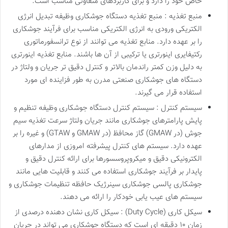
خاص خود را دارد و برای کاربردهای متفاوتی مناسب است.
منبع تغذیه : منبع تغذیه دستگاه جوشکاری وظیفه تبدیل انرژی
الکتریکی ورودی به انرژی الکتریکی مناسب برای فرآیند جوشکاری
را بر عهده دارد. منابع تغذیه می توانند از نوع ترانسفورماتوری
رکتیفایری اینورتری یا ترکیبی از آن ها باشند. منابع تغذیه اینورتری
به دلیل وزن کمتر راندمان بالاتر و کنترل دقیق تر جریان و ولتاژ در
دستگاه های جوشکاری صنعتی مدرن به طور فزاینده ای مورد
استفاده قرار می گیرند.
سیستم کنترل : سیستم کنترل دستگاه جوشکاری وظیفه تنظیم و
پایش پارامترهای جوشکاری مانند جریان ولتاژ سرعت تغذیه سیم
جوش (در GMAW) گاز محافظ (در GMAW و GTAW) و غیره را بر
عهده دارد. سیستم های کنترل پیشرفته امروزی از مدارهای
الکترونیکی دقیق و میکروپروسسورها برای ارائه کنترل دقیق و
پایدار بر فرآیند جوشکاری استفاده می کنند و قابلیت هایی مانند
جوشکاری پالسی جوشکاری سینرژیک حافظه تنظیمات جوشکاری و
سیستم های عیب یابی خودکار را ارائه می دهند.
سیکل کاری (Duty Cycle) : سیکل کاری نشان دهنده درصدی از
زمان ۱۰ دقیقه ای است که دستگاه جوشکاری می تواند در جریان