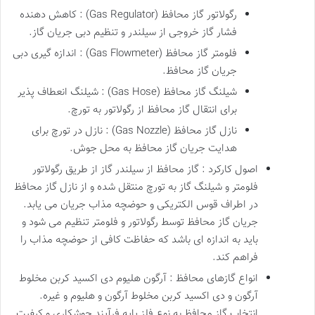
رگولاتور گاز محافظ (Gas Regulator) : کاهش دهنده
فشار گاز خروجی از سیلندر و تنظیم دبی جریان گاز.
فلومتر گاز محافظ (Gas Flowmeter) : اندازه گیری دبی
جریان گاز محافظ.
شیلنگ گاز محافظ (Gas Hose) : شیلنگ انعطاف پذیر
برای انتقال گاز محافظ از رگولاتور به تورچ.
نازل گاز محافظ (Gas Nozzle) : نازل در تورچ برای
هدایت جریان گاز محافظ به محل جوش.
اصول کارکرد : گاز محافظ از سیلندر گاز از طریق رگولاتور
فلومتر و شیلنگ گاز به تورچ منتقل شده و از نازل گاز محافظ
در اطراف قوس الکتریکی و حوضچه مذاب جریان می یابد.
جریان گاز محافظ توسط رگولاتور و فلومتر تنظیم می شود و
باید به اندازه ای باشد که حفاظت کافی از حوضچه مذاب را
فراهم کند.
انواع گازهای محافظ : آرگون هلیوم دی اکسید کربن مخلوط
آرگون و دی اکسید کربن مخلوط آرگون و هلیوم و غیره.
انتخاب گاز محافظ به نوع فلز پایه فرآیند جوشکاری و کیفیت