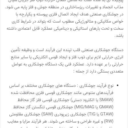
پیچیده ای بنا شده است که شامل انتقال حرارت ذوب فلز جریان سیال
مذاب انجماد و تغییرات ریزساختاری در منطقه جوش و فلز پایه می شود.
در جوشکاری صنعتی هدف ایجاد اتصال فلزی پیوسته و یکپارچه با
خواص مکانیکی و متالورژیکی مطلوب است که بتواند در شرایط کاری
سخت و تحت بارهای استاتیکی و دینامیکی عملکرد قابل اعتمادی داشته
باشد.
دستگاه جوشکاری صنعتی قلب تپنده این فرآیند است و وظیفه تأمین
انرژی حرارتی لازم برای ذوب فلز و ایجاد قوس الکتریکی یا سایر منابع
حرارتی را بر عهده دارد. عملکرد فنی یک دستگاه جوشکاری به عوامل
متعددی بستگی دارد از جمله :
نوع فرآیند جوشکاری : دستگاه های جوشکاری مختلف بر اساس
فرآیندهای متنوعی مانند جوشکاری قوسی فلزی محافظت شده
(SMAW یا الکترود دستی) جوشکاری قوسی فلز گاز محافظ
(GMAW یا MIG/MAG) جوشکاری قوسی تنگستن گاز محافظ
(GTAW یا TIG) جوشکاری زیرپودری (SAW) جوشکاری مقاومتی
(RW) و غیره طراحی و ساخته می شوند. هر فرآیند مزایا و معایب