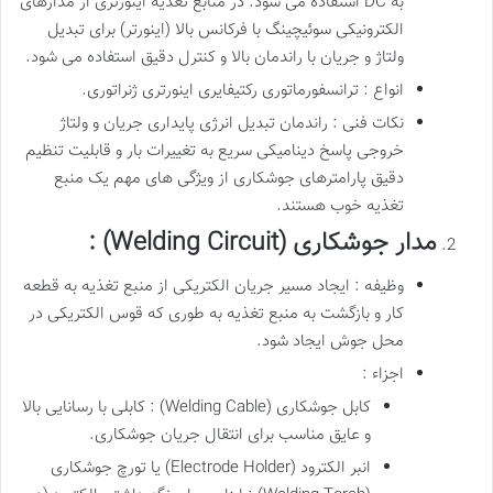
به DC استفاده می شود. در منابع تغذیه اینورتری از مدارهای
الکترونیکی سوئیچینگ با فرکانس بالا (اینورتر) برای تبدیل
ولتاژ و جریان با راندمان بالا و کنترل دقیق استفاده می شود.
انواع : ترانسفورماتوری رکتیفایری اینورتری ژنراتوری.
نکات فنی : راندمان تبدیل انرژی پایداری جریان و ولتاژ
خروجی پاسخ دینامیکی سریع به تغییرات بار و قابلیت تنظیم
دقیق پارامترهای جوشکاری از ویژگی های مهم یک منبع
تغذیه خوب هستند.
مدار جوشکاری (Welding Circuit) :
وظیفه : ایجاد مسیر جریان الکتریکی از منبع تغذیه به قطعه
کار و بازگشت به منبع تغذیه به طوری که قوس الکتریکی در
محل جوش ایجاد شود.
اجزاء :
کابل جوشکاری (Welding Cable) : کابلی با رسانایی بالا
و عایق مناسب برای انتقال جریان جوشکاری.
انبر الکترود (Electrode Holder) یا تورچ جوشکاری