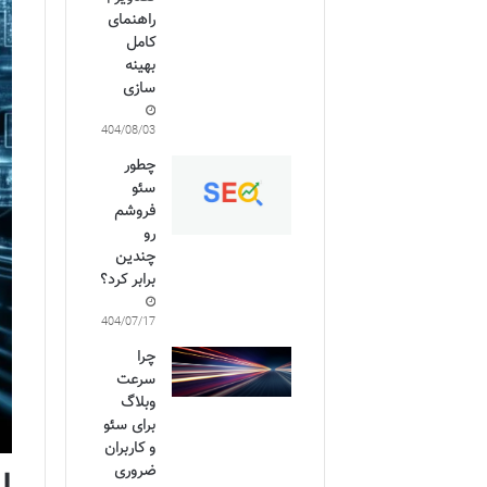
راهنمای
کامل
بهینه
سازی
1404/08/03
چطور
سئو
فروشم
رو
چندین
برابر کرد؟
1404/07/17
چرا
سرعت
وبلاگ
برای سئو
و کاربران
ضروری