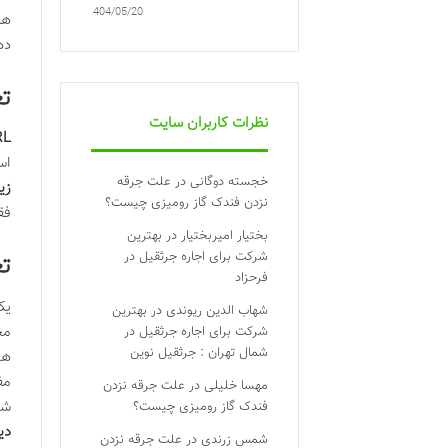
1404/05/20
هس
ده
تعر
نظرات کاربران سایت
URL 
اس
خجسته دوگانی
در
علت جرقه
زی
نزدن فندک گاز رومیزی چیست؟
فق
بختیار امیربختیار
در
بهترین
شرکت برای اجاره جرثقیل در
تعر
فرحزاد
ی
شهاب الدین ریوندی
در
بهترین
مح
شرکت برای اجاره جرثقیل در
شمال تهران : جرثقیل نوین
مف
مهسا خلیلی
در
علت جرقه نزدن
شد
فندک گاز رومیزی چیست؟
دی
شمس زرندی
در
علت جرقه نزدن