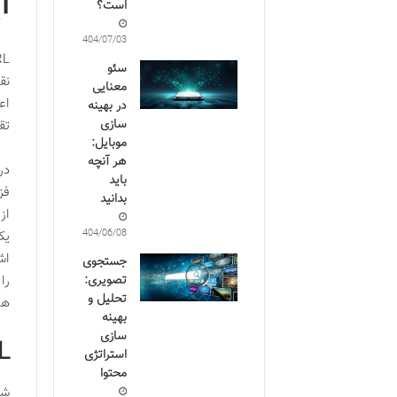
ایجا
است؟
1404/07/03
سئو
معنایی
در بهینه
سازی
تق
موبایل:
هر آنچه
در
باید
فز
بدانید
از
1404/06/08
یک
اش
جستجوی
تصویری:
را
تحلیل و
هم
بهینه
سازی
URL کوتاه 
استراتژی
محتوا
شا