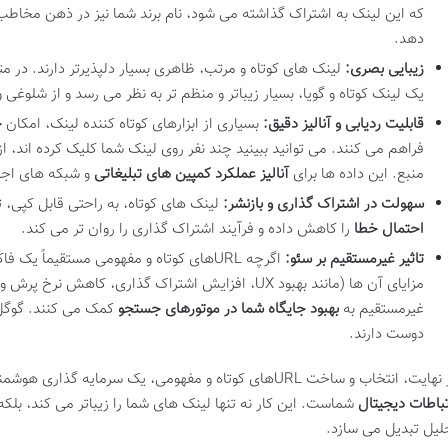
که این لینک به اشتراک گذاشته می شود، نام برند شما نیز در ذهن مخاطب
دهد.
زیبایی بصری:
لینک های کوتاه و مرتب، ظاهری بسیار دلپذیرتر دارند. در 
یک لینک کوتاه و گویا، بسیار زیباتر و منظم تر به نظر می رسد و از شلوغ
قابلیت ردیابی و آنالیز دقیق:
بسیاری از ابزارهای کوتاه کننده لینک، امکان
ج
فراهم می کنند. می توانید ببینید چند نفر روی لینک شما کلیک کرده اند، از
منبع. این داده ها برای
آنالیز عملکرد کمپین های تبلیغاتی
و شبکه های اجت
سهولت در اشتراک گذاری و بازنشر:
لینک های کوتاه، به راحتی قابل کپی، 
احتمال خطا
را کاهش داده و فرآیند اشتراک گذاری را روان تر می کند.
تاثیر غیرمستقیم بر سئو:
اگرچه URLهای کوتاه و مفهومی مستقیماً یک 
مزایای آن ها (مانند بهبود UX، افزایش اشتراک گذاری، کاهش
غیرمستقیم به
بهبود جایگاه شما در موتورهای جستجو
کمک می کنند. گوگل 
دوست دارند.
یت، انتخاب و ساخت URLهای کوتاه و مفهومی، یک سرمایه گذاری هوشمندانه در
تباطات دیجیتال
شماست. این کار نه تنها لینک های شما را زیباتر می کند، بلکه آ
لیل تبدیل می سازد.