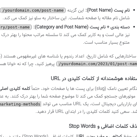
نام پست (Post Name):
این گزینه (
)
yourdomain.com/post-name/
شامل نام مقاله یا صفحه شماست. این ساختار به سئو نیز کمک می کند.
دسته بندی + نام پست (Category and Post Name):
(
ry/post-name/
نیز عالی است و به کاربر کمک می کند تا سلسله مراتب محتوا را بهتر درک
متنوع بسیار مناسب است.
 ساختارهایی که شامل تاریخ، اعداد رندوم یا شناسه های غیرمفهومی هستند (م
) پرهیز کنید، چرا که نه خوانا ه
yourdomain.com/2023/01/post-name
تفاده هوشمندانه از کلمات کلیدی در URL
تعیین نامک (slug) برای پست ها یا صفحات خود، حتماً
کلمه کلیدی اصلی
 موتورهای جستجو کمک می کند تا موضوع صفحه شما را بهتر درک کنند. به عنوا
 بازاریابی دیجیتال است، یک URL مناسب می تواند
marketing-methods
د. سعی کنید کلمات کلیدی را در ابتدای URL قرار دهید.
 کلمات اضافی و Stop Words
ای حفظ
کوتاهی و مفید بودن URL
، کلمات اضافی (ords