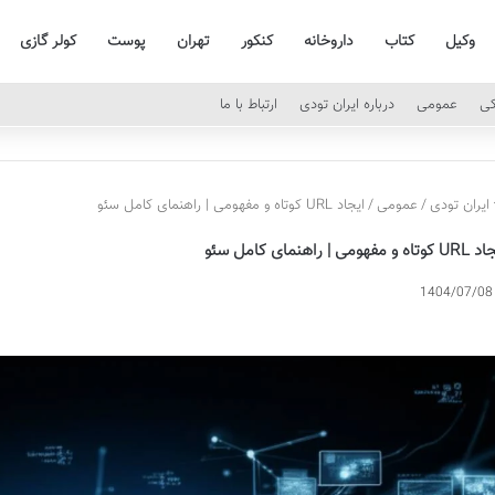
وکیل
کتاب
داروخانه
کنکور
تهران
پوست
کولر گازی
کی
عمومی
درباره ایران تودی
ارتباط با ما
ایران تودی
/
عمومی
/
ایجاد URL کوتاه و مفهومی | راهنمای کامل سئو
ه و مفهومی | راهنمای کامل سئو
1404/07/08