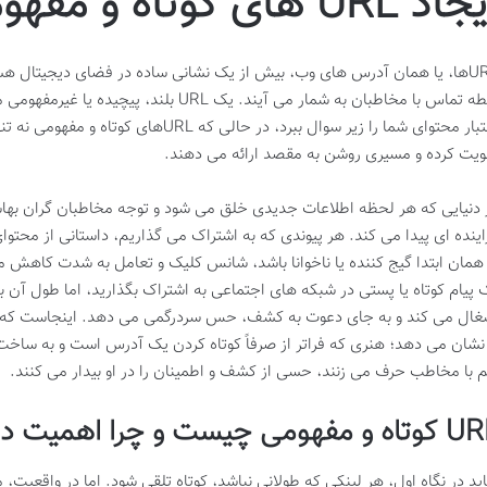
د URL های کوتاه و مفهومی
URLها، یا همان آدرس های وب، بیش از یک نشانی ساده در فضای دیجیتال هست
نقطه تماس با مخاطبان به شمار می آیند. یک RL
اعتبار محتوای شما را زیر سوال ببرد، در حالی 
ویت کرده و مسیری روشن به مقصد ارائه می دهند.
 دنیایی که هر لحظه اطلاعات جدیدی خلق می شود و توجه مخاطبان گران ب
اینده ای پیدا می کند. هر پیوندی که به اشتراک می گذاریم، داستانی از محتو
 همان ابتدا گیج کننده یا ناخوانا باشد، شانس کلیک و تعامل به شدت کاهش می
 پیام کوتاه یا پستی در شبکه های اجتماعی به اشتراک بگذارید، اما طول آن 
غال می کند و به جای دعوت به کشف، حس سردرگمی می دهد. اینجاست که
 نشان می دهد؛ هنری که فراتر از صرفاً کوتاه کردن یک آدرس است و به ساخت
 با مخاطب حرف می زنند، حسی از کشف و اطمینان را در او بیدار می کنند.
و مفهومی چیست و چرا اهمیت دارد؟
ید در نگاه اول، هر لینکی که طولانی نباشد، کوتاه تلقی شود. اما در واقعیت، 