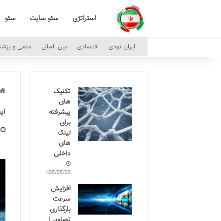
استراتژی
سئو سایت
سئو
ایران تودی
اقتصادی
بین الملل
علمی و پزش
تکنیک
های
ایجاد URL کوتا
پیشرفته
برای
لینک
های
داخلی
1405/05/03
افزایش
سرعت
بارگذاری
تصاویر |