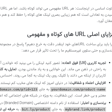
ت
مغان آورد.
ای اصلی URL های کوتاه و مفهومی
چرا باید برای ساخت URLهای خود اینقدر دقت به خرج دهیم؟ پاسخ در
ندسازی و حتی سئوی غیرمستقیم ما را تحت تاثیر قرار می دهد:
تجربه کاربری (UX) فوق العاده:
تصور کنید لینکی را می بینید که خواند
به راحتی در ذهن می ماند. این خوانایی و به یاد ماندنی بودن،
تمایل به کل
کاربران از اینکه می دانند با کلیک روی یک لینک به کجا می روند، احساس
افزایش اعتماد و شفافیت:
در دنیای امروز که لینک های مخرب کم نیستند، یک URL مفهوم
به جای
domain.com/p?id=123
yourdomain.com/product-name
معتبر و بی خطر است. این شفافیت، به ویژه در شبکه های اجتماعی که اعت
برندسازی و اعتبار:
استفاده از نام دامنه اختصاصی (Branded Domain) در لینک های کوتاه، مانند
، به جای
، به
حرفه ای تر
bit.ly/product
mybrand.link/product