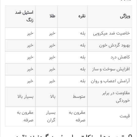
استیل ضد
ویژگی
نقره
طلا
زنگ
خاصیت ضد میکروبی
بله
خیر
خیر
بهبود گردش خون
بله
خیر
خیر
کاهش درد
بله
خیر
خیر
افزایش سوخت و ساز
بله
خیر
خیر
آرامش اعصاب و روان
بله
خیر
خیر
مقاومت در برابر
متوسط
بالا
بسیار بالا
خوردگی
مقرون به
بسیار
مقرون به
قیمت
صرفه
گران
صرفه