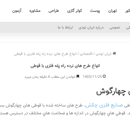
کور
تهران
پوست
کولر گازی
طراحی
مشاوره
آزمون
کی
عمومی
درباره ایران تودی
ارتباط با ما
ایران تودی
/
اقتصادی
/
انواع طرح های نرده راه پله فلزی با قوطی
انواع طرح های نرده راه پله فلزی با قوطی
1403/11/25
خواندن این مطلب 6 دقیقه زمان میبرد
ی چهارگوش
صنایع فلزی چکش
وطی
، طرح های ساخته شده با قوطی های چهارگوش بسيار
رند. قوطي هاي چهارگوش در اندازه ها و ضخامت هاي مختلف در دسترس هستند، ب