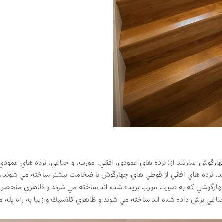
رگوش عبارتند از: نرده هاي عمودي، افقي، مورب، و جناغي. نرده هاي عمودي 
 نرده هاي افقي از قوطي هاي چهارگوش با ضخامت بيشتر ساخته مي شوند و م
هارگوشي كه به صورت مورب بريده شده اند ساخته مي شوند و ظاهري منحصر به
غي برش داده شده اند ساخته مي شوند و ظاهري كلاسيك و زيبا به راه پله م