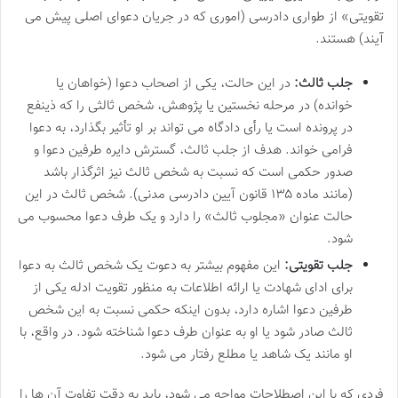
تقویتی» از طواری دادرسی (اموری که در جریان دعوای اصلی پیش می
آیند) هستند.
جلب ثالث:
در این حالت، یکی از اصحاب دعوا (خواهان یا
خوانده) در مرحله نخستین یا پژوهش، شخص ثالثی را که ذینفع
در پرونده است یا رأی دادگاه می تواند بر او تأثیر بگذارد، به دعوا
فرامی خواند. هدف از جلب ثالث، گسترش دایره طرفین دعوا و
صدور حکمی است که نسبت به شخص ثالث نیز اثرگذار باشد
(مانند ماده ۱۳۵ قانون آیین دادرسی مدنی). شخص ثالث در این
حالت عنوان «مجلوب ثالث» را دارد و یک طرف دعوا محسوب می
شود.
جلب تقویتی:
این مفهوم بیشتر به دعوت یک شخص ثالث به دعوا
برای ادای شهادت یا ارائه اطلاعات به منظور تقویت ادله یکی از
طرفین دعوا اشاره دارد، بدون اینکه حکمی نسبت به این شخص
ثالث صادر شود یا او به عنوان طرف دعوا شناخته شود. در واقع، با
او مانند یک شاهد یا مطلع رفتار می شود.
فردی که با این اصطلاحات مواجه می شود، باید به دقت تفاوت آن ها را