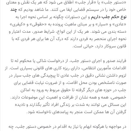
«دستور جلب» یا «قرار جلب» اطلاق می شود که هر یک نقش و معنای
خاص خود را در سیستم قضایی ایفا می کنند. ما شاهد بودیم که
چند
نوع حکم جلب داریم
و این دستورات چگونه بر اساس نحوه اجرا به
«عادی» و «سیار» و بر مبنای ماهیت پرونده به «حقوقی» و «کیفری»
دسته بندی می شوند. هر یک از این انواع، شرایط صدور، مدت اعتبار و
نحوه اجرای منحصر به فردی دارند که درک آن ها برای هر فردی که با
قانون سروکار دارد، حیاتی است.
فرایند صدور و اجرای دستور جلب، از درخواست شاکی یا محکوم له تا
اقدامات مأمورین انتظامی، دارای ریزه کاری های قانونی بسیاری است. از
لزوم داشتن نشانی دقیق در جلب عادی تا پیچیدگی های جلب سیار در
صورت نامشخص بودن محل اقامت، و از ضرورت نیابت قضایی برای
جلب در حوزه های دیگر گرفته تا حقوق مربوط به ورود به اماکن
خصوصی، همه و همه نشان از ظرافت و اهمیت این موضوعات دارند.
این مسائل می توانند به شدت بر زندگی افراد تأثیر بگذارند و نادیده
گرفتن آن ها ممکن است منجر به پیامدهای ناخواسته شود.
در مواجهه با هرگونه ابهام یا نیاز به اقدام در خصوص دستور جلب، چه