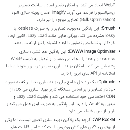
WebP ایجاد می کند، و امکان تغییر ابعاد و ساخت تصاویر
ریسپانسیو را فراهم می آورد. Imagify امکان بهینه سازی انبوه
(Bulk Optimization) تصاویر موجود را نیز دارد.
Smush:
این پلاگین محبوب، تصاویر را به صورت lossless یا
lossy فشرده می کند. ویژگی هایی مانند Lazy Load، تغییر ابعاد
خودکار، و تشخیص تصاویر با ابعاد اشتباه را نیز ارائه می دهد.
EWWW Image Optimizer:
این پلاگین هم فشرده سازی
lossless و lossy را انجام می دهد و از تبدیل به فرمت WebP
پشتیبانی می کند. امکان بهینه سازی تصاویر در سرور خودتان یا با
استفاده از API های ابری را دارد.
Optimole:
یک راه حل جامع برای بهینه سازی تصاویر که به صورت
خودکار تصاویر را بر اساس دستگاه کاربر بهینه سازی می کند، از
CDN اختصاصی خود استفاده می کند و قابلیت Lazy Load و
تبدیل به WebP را دارد. این پلاگین به صورت ابری عمل می کند و
بار را از سرور شما برمی دارد.
WP Rocket:
اگرچه یک پلاگین بهینه سازی تصویر نیست، اما یکی
از بهترین پلاگین های کش وردپرس است که شامل قابلیت های