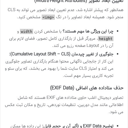
تعیین ابعاد تصویر (Width/Height Attributes)
همانطور که پیشتر اشاره شد، عدم تعیین ابعاد تصویر می تواند به CLS
منجر شود. همیشه ابعاد تصاویر را در تگ
مشخص کنید.
<img>
چرا این ویژگی ها مهم هستند؟
با مشخص کردن
و
width
، مرورگر قبل از بارگذاری کامل تصویر، فضای لازم برای
height
آن را در Layout صفحه رزرو می کند.
جلوگیری از تغییر چیدمان (Cumulative Layout Shift – CLS):
این کار از جابجایی ناگهانی محتوا هنگام بارگذاری تصاویر جلوگیری
می کند و امتیاز CLS سایت شما را بهبود می بخشد، که برای سئو و
تجربه کاربری بسیار مهم است.
حذف متاداده های اضافی (EXIF Data)
تصاویر دیجیتال اغلب حاوی متاداده های EXIF هستند که شامل
اطلاعاتی مانند مدل دوربین، تنظیمات نوردهی، تاریخ و مکان ثبت عکس
می شود.
توضیح EXIF Data و تأثیر آن بر حجم فایل:
این داده ها ممکن