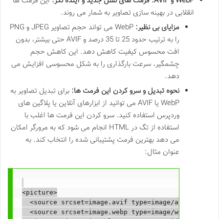
WebP و AVIF: فرمت های نسل جدید و آینده نگر:
این فرمت ها
انقلابی در بهینه سازی تصاویر به شمار می روند.
مزایای بی نظیر:
WebP می تواند حجم تصاویر JPEG و PNG
را به ترتیب حدود 25 تا 35 درصد و AVIF حتی بیشتر، بدون
افت محسوس کیفیت کاهش دهد. این کاهش حجم
چشمگیر، سرعت بارگذاری را به شکل محسوسی افزایش می
دهد.
نحوه تبدیل و سرو کردن این فرمت ها:
برای تبدیل تصاویر به
WebP یا AVIF می توانید از ابزارهای آنلاین یا پلاگین های
وردپرس استفاده کنید. سرو کردن این فرمت ها اغلب با
استفاده از تگ
در HTML انجام می شود که به مرورگر امکان
می دهد بهترین فرمت پشتیبانی شده را انتخاب کند. به
عنوان مثال:
<picture>

  <source srcset=image.avif type=image/avif>

  <source srcset=image.webp type=image/webp>
