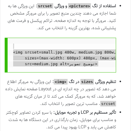
استفاده از تگ
و ویژگی
:
این ویژگی ها به
srcset
<picture>
شما اجازه می دهند چندین منبع تصویر را برای مرورگر مشخص
کنید. مرورگر با توجه به اندازه صفحه، تراکم پیکسل و فرمت های
پشتیبانی شده، بهترین گزینه را انتخاب می کند.
<img srcset=small.jpg 480w, medium.jpg 800w, large.
     sizes=(max-width: 600px) 480px, (max-width: 10
تنظیم ویژگی
در تگ
:
این ویژگی به مرورگر اطلاع
<img>
sizes
می دهد که تصویر در چه اندازه ای در Layout صفحه نمایش داده
خواهد شد، که به مرورگر کمک می کند تا از میان گزینه های
، مناسب ترین تصویر را انتخاب کند.
srcset
تأثیر مستقیم بر LCP و تجربه موبایل:
با سرو کردن تصاویر کوچکتر
و مناسب برای موبایل، زمان بارگذاری در این دستگاه ها به شدت
کاهش می یابد و LCP بهبود پیدا می کند.