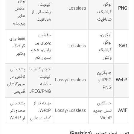
برای
لوگو،
کیفیت،
PNG
Lossless
عکس
گرافیک با
پشتیبانی از
های
شفافیت
شفافیت
پیچیده
آیکون،
مقیاس
فقط برای
لوگو،
پذیری بی
SVG
Lossless
گرافیک
گرافیک
پایان، حجم
وکتور
وکتور
بسیار کم
حجم کمتر با
پشتیبانی
جایگزین
کیفیت
ناقص در
WebP
JPEG و
Lossy/Lossless
مشابه
مرورگرهای
PNG
JPEG/PNG
قدیمی
جایگزین
بهینه تر از
پشتیبانی
AVIF
نسل جدید
Lossy/Lossless
WebP،
محدودتر
WebP
کیفیت عالی
از WebP