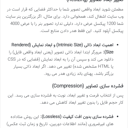
تغییر ابعاد تصاویر (Resizing)
مطمئن شوید ابعاد واقعی تصویر شما با حداکثر فضایی که قرار است در
وب سایت اشغال کند، همخوانی دارد. برای مثال، اگر بزرگترین بنر سایت
شما 1200 پیکسل عرض دارد، دلیلی ندارد تصویر بنر را با عرض 4000
پیکسل آپلود کنید. این فقط هدر دادن منابع است.
اهمیت ابعاد ذاتی (Intrinsic Size) و ابعاد نمایش (Rendered
Size):
مرورگر ابتدا ابعاد ذاتی تصویر (یعنی ابعاد واقعی فایل) را
دانلود می کند و سپس آن را به ابعاد نمایش (فضایی که در CSS
یا HTML مشخص شده) تغییر می دهد. اگر ابعاد ذاتی بسیار
بزرگتر باشد، پهنای باند زیادی هدر می رود.
فشرده سازی تصاویر (Compression)
پس از انتخاب فرمت و تغییر ابعاد، نوبت به فشرده سازی می رسد. این
کار حجم فایل را بدون تغییر ابعاد کاهش می دهد.
فشرده سازی بدون افت کیفیت (Lossless):
این روش متاداده
های غیرضروری (مانند اطلاعات دوربین، تاریخ و زمان ثبت عکس)