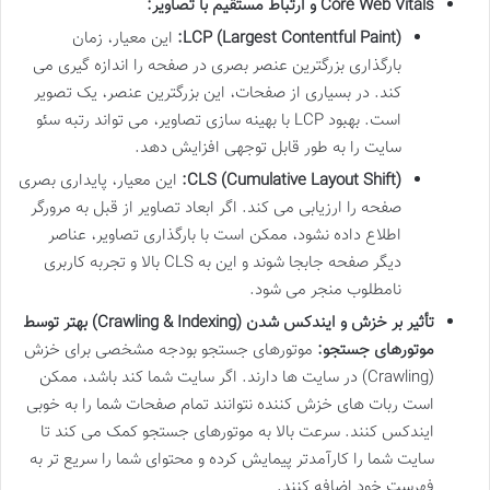
Core Web Vitals و ارتباط مستقیم با تصاویر:
LCP (Largest Contentful Paint):
این معیار، زمان
بارگذاری بزرگترین عنصر بصری در صفحه را اندازه گیری می
کند. در بسیاری از صفحات، این بزرگترین عنصر، یک تصویر
است. بهبود LCP با بهینه سازی تصاویر، می تواند رتبه سئو
سایت را به طور قابل توجهی افزایش دهد.
CLS (Cumulative Layout Shift):
این معیار، پایداری بصری
صفحه را ارزیابی می کند. اگر ابعاد تصاویر از قبل به مرورگر
اطلاع داده نشود، ممکن است با بارگذاری تصاویر، عناصر
دیگر صفحه جابجا شوند و این به CLS بالا و تجربه کاربری
نامطلوب منجر می شود.
تأثیر بر خزش و ایندکس شدن (Crawling & Indexing) بهتر توسط
موتورهای جستجو:
موتورهای جستجو بودجه مشخصی برای خزش
(Crawling) در سایت ها دارند. اگر سایت شما کند باشد، ممکن
است ربات های خزش کننده نتوانند تمام صفحات شما را به خوبی
ایندکس کنند. سرعت بالا به موتورهای جستجو کمک می کند تا
سایت شما را کارآمدتر پیمایش کرده و محتوای شما را سریع تر به
فهرست خود اضافه کنند.