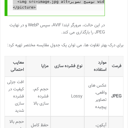
  <img src=image.jpg alt=توضیح تصویر width=800 height=600>

در این حالت، مرورگر ابتدا AVIF، سپس WebP و در نهایت
JPEG را بارگذاری می کند.
برای درک بهتر تفاوت ها، می توان یک جدول مقایسه مختصر تهیه کرد:
موارد
معایب
فرمت
نوع فشرده سازی
مزایا
استفاده
احتمالی
افت جزئی
عکس های
حجم کم،
کیفیت در
واقعی،
JPEG
Lossy
فشرده
فشرده
تصاویر
سازی بالا
سازی
پیچیده
شدید
حجم بالا
آیکون،
حفظ کامل