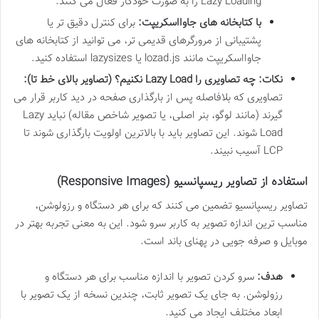
Lazy Loading را به صورت خودکار فعال می کنند.
با کتابخانه های جاوااسکریپت:
برای کنترل دقیق تر یا
پشتیبانی از مرورگرهای قدیمی تر، می توانید از کتابخانه های
جاوااسکریپت مانند lozad.js یا lazysizes استفاده کنید.
نکات: چه تصاویری را Lazy Load نکنیم؟ (تصاویر بالای خط تا):
تصاویری که بلافاصله پس از بارگذاری صفحه در دید کاربر قرار می
گیرند (مانند لوگو، بنر اصلی، یا تصویر شاخص مقاله) نباید Lazy
Load شوند. این تصاویر باید با بالاترین اولویت بارگذاری شوند تا
LCP آسیب نبیند.
استفاده از تصاویر ریسپانسیو (Responsive Images)
تصاویر ریسپانسیو تضمین می کنند که برای هر دستگاه و رزولوشن،
مناسب ترین اندازه تصویر به کاربر سرو شود. این به معنی تجربه بهتر در
موبایل و صرفه جویی در پهنای باند است.
هدف:
سرو کردن تصویر با اندازه مناسب برای هر دستگاه و
رزولوشن. به جای یک تصویر ثابت، چندین نسخه از یک تصویر با
ابعاد مختلف ایجاد می کنید.