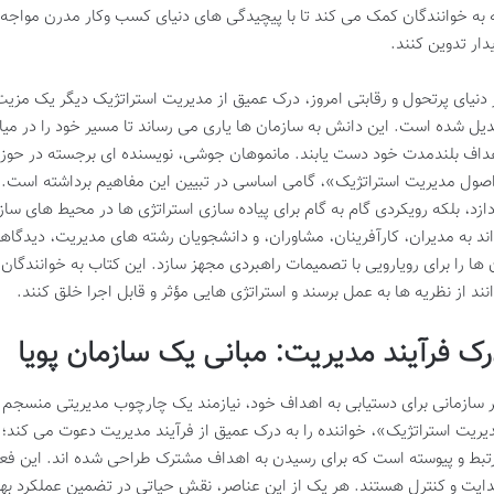
 به خوانندگان کمک می کند تا با پیچیدگی های دنیای کسب وکار مدرن مواجه 
یدار تدوین کنند.
 دنیای پرتحول و رقابتی امروز، درک عمیق از مدیریت استراتژیک دیگر یک مز
دیل شده است. این دانش به سازمان ها یاری می رساند تا مسیر خود را در می
داف بلندمدت خود دست یابند. مانموهان جوشی، نویسنده ای برجسته در حوزه 
صول مدیریت استراتژیک»، گامی اساسی در تبیین این مفاهیم برداشته است. ای
دازد، بلکه رویکردی گام به گام برای پیاده سازی استراتژی ها در محیط های سا
اند به مدیران، کارآفرینان، مشاوران، و دانشجویان رشته های مدیریت، دیدگاهی
 ها را برای رویارویی با تصمیمات راهبردی مجهز سازد. این کتاب به خوانندگا
انند از نظریه ها به عمل برسند و استراتژی هایی مؤثر و قابل اجرا خلق کنند.
رک فرآیند مدیریت: مبانی یک سازمان پویا
 سازمانی برای دستیابی به اهداف خود، نیازمند یک چارچوب مدیریتی منسجم
یریت استراتژیک»، خواننده را به درک عمیق از فرآیند مدیریت دعوت می کند؛
تبط و پیوسته است که برای رسیدن به اهداف مشترک طراحی شده اند. این فعا
ایت و کنترل هستند. هر یک از این عناصر، نقش حیاتی در تضمین عملکرد بهین