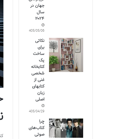
جهان در
سال
۲۰۲۴
1405/05/06
نکاتی
برای
ساخت
یک
کتابخانه
شخصی
غنی از
کتابهای
خ
زبان
اصلی
ن
1405/04/29
چرا
کتاب‌های
صوتی
کت