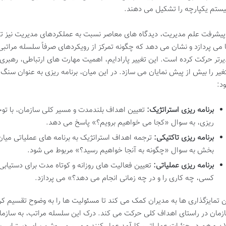
ستم یکپارچه را تشکیل می دهند.
 پیشرفت علم مدیریت، دیدگاه های معاصر نسبت به عملکردهای مدیریت نیز تکا
 می پردازد و نشان می دهد که چگونه تمرکز از رویکردهای صرفاً سلسله مرات
یرتر حرکت کرده است. این تغییر پارادایم، اهمیت مهارت های ارتباطی، رهبری ت
غیر را بیش از پیش نمایان می سازد. در این میان، برنامه ریزی به عنوان س
د:
برنامه ریزی استراتژیک:
تعیین اهداف بلندمدت و مسیر کلی سازمان، با توج
ریزی، به سوال «کجا می خواهیم برویم؟» پاسخ می دهد.
برنامه ریزی تاکتیکی:
ترجمه اهداف استراتژیک به برنامه های عملیاتی می
بخش به سوال «چگونه به آنجا خواهیم رسید؟» مربوط می شود.
برنامه ریزی عملیاتی:
تعیین فعالیت های روزانه و کوتاه مدت برای دستیاب
کسی، چه کاری را و در چه زمانی انجام می دهد؟» می پردازد.
ن تمایزگذاری ها به مدیران کمک می کند تا مسئولیت ها را به وضوح تقسیم ک
زمان در راستای اهداف کلی حرکت می کند. درک این سلسله مراتب، به سازمان