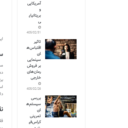
آمریکایی
و
بریتانیای
ی
1405/02/31
ای
تاثیر
اقتباس‌ه
سی
ای
سینمایی
مد
بر فروش
رمان‌های
ده
خارجی
بر
اس
1405/02/26
دا
بررسی
سیستم‌ه
نق
ای
تمرینی
قل
کراس‌فی