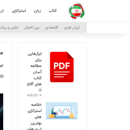
کتاب
زبان
استراتژی
تری
ایران تودی
اقتصادی
بین الملل
علمی و پزش
ابزارهایی
برای
اص
مطالعه
آسان
کتاب
های pdf
1405/05/14
خلاصه
استراتژی‌
های
بهترین
تریدرهای