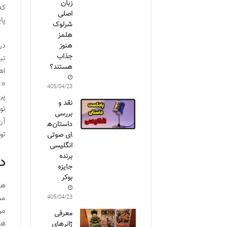
زبان
که
اصلی
پا
شرلوک
هلمز
در
هنوز
جذاب
تب
هستند؟
اه
«ا
1405/04/23
پر
نقد و
تو
بررسی
آن
داستان‌ه
تو
ای صوتی
انگلیسی
برنده
د
جایزه
بوکر
هر
مد
1405/04/23
مر
معرفی
هد
ژانرهای