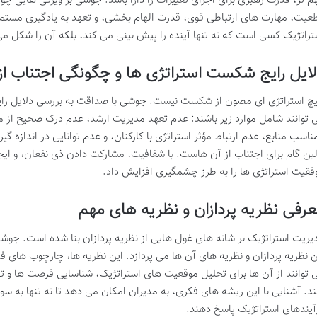
م تر، قدرت رهبری برای اجرای تغییرات را دارا باشد. جوشی بر ویژگی هایی چو
عیت، مهارت های ارتباطی قوی، قدرت الهام بخشی، و تعهد به یادگیری مستمر 
تراتژیک کسی است که نه تنها آینده را پیش بینی می کند، بلکه آن را شکل م
ایل رایج شکست استراتژی ها و چگونگی اجتناب از
چ استراتژی ای مصون از شکست نیست. جوشی با صداقت به بررسی دلایل رایج
 توانند شامل موارد زیر باشند: عدم تعهد مدیریت ارشد، عدم درک صحیح از 
مناسب منابع، عدم ارتباط مؤثر استراتژی با کارکنان، و عدم توانایی در اندازه 
لین گام برای اجتناب از آن هاست. با شفافیت، مشارکت دادن ذی نفعان، و ایج
فقیت استراتژی ها را به طرز چشمگیری افزایش داد.
رفی نظریه پردازان و نظریه های مهم
یریت استراتژیک بر شانه های غول هایی از نظریه پردازان بنا شده است. جوش
ن نظریه پردازان و نظریه های آن ها می پردازد. این نظریه ها، چارچوب های ف
 توانند از آن ها برای تحلیل موقعیت های استراتژیک، شناسایی فرصت ها و ته
ند. آشنایی با این ریشه های فکری، به مدیران امکان می دهد تا نه تنها به س
آیندهای استراتژیک پاسخ دهند.