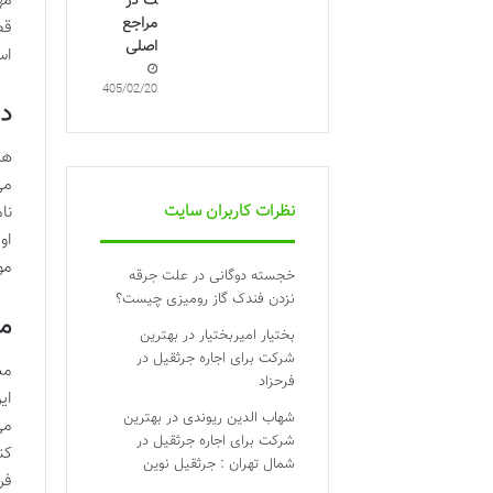
مه
ت در
مراجع
قط
اصلی
اس
1405/02/20
دل
هی
می
نظرات کاربران سایت
نا
او
مو
خجسته دوگانی
در
علت جرقه
نزدن فندک گاز رومیزی چیست؟
مع
بختیار امیربختیار
در
بهترین
شرکت برای اجاره جرثقیل در
مد
فرحزاد
ای
شهاب الدین ریوندی
در
بهترین
می
شرکت برای اجاره جرثقیل در
کن
شمال تهران : جرثقیل نوین
فر