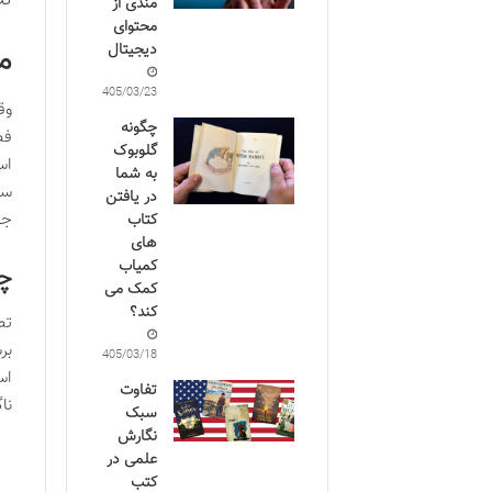
کل
مندی از
محتوای
م
دیجیتال
1405/03/23
وق
چگونه
فص
گلوبوک
اس
به شما
سا
در یافتن
جه
کتاب
های
کمیاب
چ
کمک می
کند؟
تص
بر
1405/03/18
اس
تفاوت
نا
سبک
نگارش
علمی در
کتب