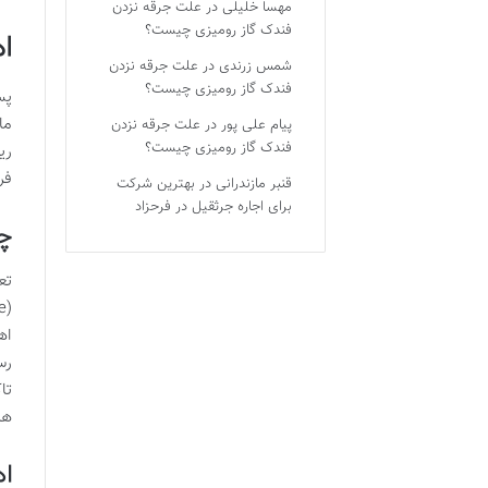
مهسا خلیلی
در
علت جرقه نزدن
فندک گاز رومیزی چیست؟
ا
شمس زرندی
در
علت جرقه نزدن
فندک گاز رومیزی چیست؟
پس
ما
پیام علی پور
در
علت جرقه نزدن
فندک گاز رومیزی چیست؟
ری
فر
قنبر مازندرانی
در
بهترین شرکت
برای اجاره جرثقیل در فرحزاد
چگ
اه
رس
تا
هم
اه