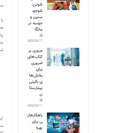
شونن،
سی
شوجو،
سنین و
با
جوسه در
ها
مانگا
پذ
1405/04/17
مت
شو
مروری بر
کتاب‌های
ضروری
برای
بخش‌ها
ی بالینی
بیمارستا
ن
1405/04/11
راهکارهای
ای
ی برای
سا
بهره