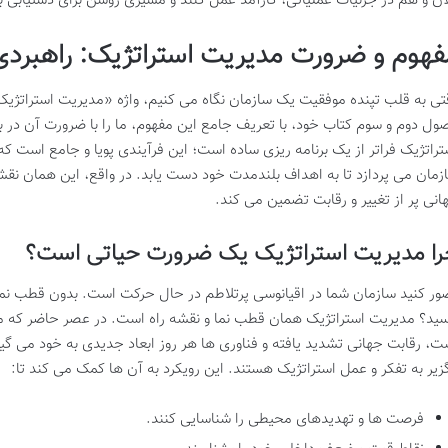
ان و هم در جزئیات عملیاتی، کارآمد عمل کنند و مسیری روشن برای دستیابی ب
فهوم و ضرورت مدیریت استراتژیک: راهبردی 
تی به قلب تپنده موفقیت یک سازمان نگاه می کنیم، واژه «مدیریت استراتژی
ول دوم و سوم کتاب خود، با تعریف جامع این مفهوم، ما را با ضرورت آن در 
تراتژیک فراتر از یک برنامه ریزی ساده است؛ این فرآیندی پویا و جامع است که 
زمان می پردازد تا به اهداف بلندمدت خود دست یابد. در واقع، این همان نقش
انی پر از تغییر و رقابت تضمین می کند.
را مدیریت استراتژیک یک ضرورت حیاتی است؟
ور کنید سازمان شما در اقیانوسی پرتلاطم در حال حرکت است. بدون قطب نما 
سید؟ مدیریت استراتژیک همان قطب نما و نقشه راه است. در عصر حاضر که 
ت، رقابت جهانی تشدید یافته و فناوری ها هر روز ابعاد جدیدی به خود می گیر
گزیر به تفکر و عمل استراتژیک هستند. این رویکرد به آن ها کمک می کند تا:
فرصت ها و تهدیدهای محیطی را شناسایی کنند.