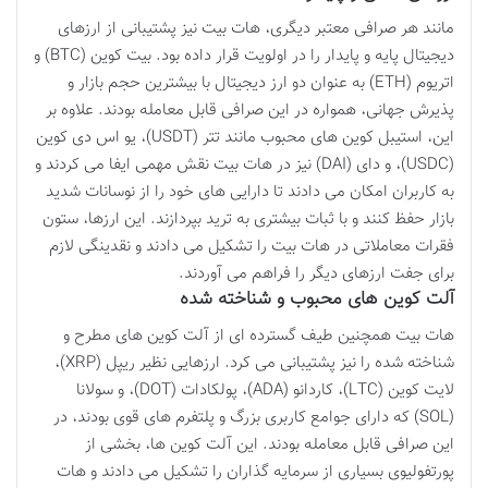
مانند هر صرافی معتبر دیگری، هات بیت نیز پشتیبانی از ارزهای
دیجیتال پایه و پایدار را در اولویت قرار داده بود. بیت کوین (BTC) و
اتریوم (ETH) به عنوان دو ارز دیجیتال با بیشترین حجم بازار و
پذیرش جهانی، همواره در این صرافی قابل معامله بودند. علاوه بر
این، استیبل کوین های محبوب مانند تتر (USDT)، یو اس دی کوین
(USDC)، و دای (DAI) نیز در هات بیت نقش مهمی ایفا می کردند و
به کاربران امکان می دادند تا دارایی های خود را از نوسانات شدید
بازار حفظ کنند و با ثبات بیشتری به ترید بپردازند. این ارزها، ستون
فقرات معاملاتی در هات بیت را تشکیل می دادند و نقدینگی لازم
برای جفت ارزهای دیگر را فراهم می آوردند.
آلت کوین های محبوب و شناخته شده
هات بیت همچنین طیف گسترده ای از آلت کوین های مطرح و
شناخته شده را نیز پشتیبانی می کرد. ارزهایی نظیر ریپل (XRP)،
لایت کوین (LTC)، کاردانو (ADA)، پولکادات (DOT)، و سولانا
(SOL) که دارای جوامع کاربری بزرگ و پلتفرم های قوی بودند، در
این صرافی قابل معامله بودند. این آلت کوین ها، بخشی از
پورتفولیوی بسیاری از سرمایه گذاران را تشکیل می دادند و هات