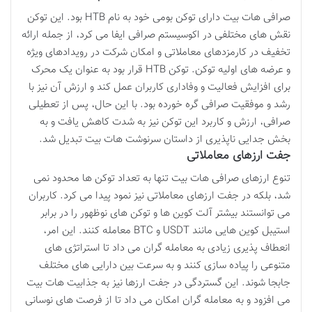
صرافی هات بیت دارای توکن بومی خود به نام HTB بود. این توکن
نقش های مختلفی در اکوسیستم صرافی ایفا می کرد، از جمله ارائه
تخفیف در کارمزدهای معاملاتی و امکان شرکت در رویدادهای ویژه
و عرضه های اولیه توکن. توکن HTB قرار بود به عنوان یک محرک
برای افزایش فعالیت و وفاداری کاربران عمل کند و ارزش آن نیز با
رشد و موفقیت صرافی گره خورده بود. با این حال، پس از تعطیلی
صرافی، ارزش و کاربرد این توکن نیز به شدت کاهش یافت و به
بخش جدایی ناپذیری از داستان سرنوشت هات بیت تبدیل شد.
جفت ارزهای معاملاتی
تنوع ارزهای صرافی هات بیت تنها به تعداد توکن ها محدود نمی
شد، بلکه در جفت ارزهای معاملاتی نیز نمود پیدا می کرد. کاربران
می توانستند بیشتر آلت کوین ها و توکن های نوظهور را در برابر
استیبل کوین هایی مانند USDT و BTC معامله کنند. این امر،
انعطاف پذیری زیادی به معامله گران می داد تا استراتژی های
متنوعی را پیاده سازی کنند و به سرعت بین دارایی های مختلف
جابجا شوند. این گستردگی در جفت ارزها نیز به جذابیت هات بیت
می افزود و به معامله گران امکان می داد تا از فرصت های نوسانی