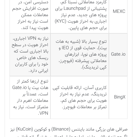
کارمزد معاملاتی نسبتاً کم،
دسترسی امن، در
پشتیبانی از Launchpad برای
صورت افزایش حجم
MEXC
پروژه های جدید، عدم نیاز
معاملات ممکن
اجباری به احراز هویت (KYC)
است نیاز به احراز
برای حجم های پایین.
هویت پیدا کند.
نیاز به VPN اجباری،
تنوع بسیار بالا (شبیه به هات
احراز هویت در سطح
بیت)، حمایت قوی از IEO و
بالا اجباری است که
Gate.io
پروژه های نوپا، ابزارهای
ریسک های خاص
معاملاتی پیشرفته (فیوچرز،
خود را برای کاربران
کپی تریدینگ).
ایرانی دارد.
تنوع ارزها کمتر از
کاربری آسان، ارائه قابلیت کپی
هات بیت یا Gate.io
تریدینگ، عدم نیاز به احراز
است، عمدتاً بر
BingX
هویت برای حجم های کم،
معاملات اهرم دار
تمرکز بر معاملات فیوچرز.
متمرکز است، نیاز به
VPN.
صرافی های بزرگی مانند بایننس (Binance) و کوکوین (KuCoin) نیز