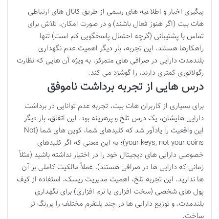
پیگیری اخبار و اطلاعیه های رسمی از طریق کانال های ارتباطی
هات بیت (اگر هنوز فعال باشند) و در صورت امکان، تلاش برای
تماس با پشتیبانی (گرچه احتمال پاسخگویی کم است) تنها
راهکارها هستند. این تجربه، بار دیگر اهمیت عدم نگهداری
بلندمدت دارایی در صرافی های متمرکز، به ویژه آن هایی که نظارت
رگولاتوری کمتری دارند، را گوشزد می کند.
درس هایی از تجربه برداشت ناموفق
برای بسیاری از کاربران هات بیت، تجربه عدم توانایی در برداشت
دارایی هایشان، یک درس تلخ و پرهزینه بود. این اتفاق، بار دیگر
این واقعیت را یادآور شد که کلیدهای شما، کوین های شما (Not
your keys, not your coins)؛ به این معنی که اگر کلیدهای
خصوصی دارایی های دیجیتال خود را در اختیار نداشته باشید (مثلاً
زمانی که دارایی ها در صرافی هستند)، عملاً مالکیت کاملی بر آن
ها ندارید. این تجربه تلخ، اهمیت مدیریت ریسک، استفاده از کیف
پول های شخصی (سخت افزاری یا نرم افزاری) برای نگهداری
بلندمدت، و توزیع دارایی ها در چند پلتفرم مختلف را پررنگ تر
ساخت.