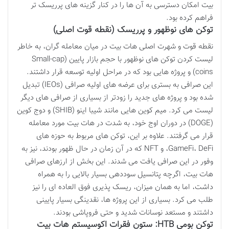
بیت امکان دسترسی به آن ها را در کنار گزینه های پرریسک تر
فراهم کرده بود.
توکن های نوظهور و پرریسک (نقطه قوت اصلی)
نقطه قوت و شهرت اصلی هات بیت در میان معامله گران، به خاطر
لیست کردن توکن های نوظهور با حجم بازار پایین (Small-cap
coins) و پروژه هایی بود که در مراحل اولیه توسعه قرار داشتند.
این صرافی به بستری برای عرضه های اولیه صرافی (IEOs) تبدیل
شده بود و پروژه های جدید را زودتر از بسیاری از صرافی های دیگر
لیست می کرد. میم کوین هایی مانند شیبا اینو (SHIB) و دوج کوین
(DOGE) در دوران اوج خود، به شدت در هات بیت مورد معامله
قرار می گرفتند. علاوه بر این، توکن های مربوط به حوزه های
GameFi، DeFi، و NFT که در آن زمان در حال ظهور بودند، نیز به
وفور در این صرافی یافت می شدند. این بخش از ارزهای صرافی
هات بیت، اگرچه پتانسیل سوددهی بسیار بالایی را به همراه
داشت، اما به همان میزان، ریسک پذیری فوق العاده ای را نیز
طلب می کرد. بسیاری از این پروژه ها، نقدینگی بسیار پایینی
داشتند و مستعد نوسانات شدید و حتی فروپاشی بودند.
توکن بومی HTB: ستون فقرات اکوسیستم هات بیت