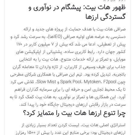
ظهور هات بیت: پیشگام در نوآوری و
گستردگی ارزها
صرافی هات بیت با هدف حمایت از پروژه های جدید و ارائه
دسترسی به عرضه های اولیه صرافی (IEOها)، به سرعت رشد کرد و
پیش از تعطیلی، ادعا می شد که بیش از ۷ میلیون کاربر در ۱۷۰
کشور جهان دارد. رابط کاربری ساده، پشتیبانی از اپلیکیشن های
موبایل، و تمرکز بر ارائه خدمات متنوع، هات بیت را به انتخابی
جذاب برای طیف وسیعی از کاربران، از تازه واردان تا معامله گران
باتجربه، تبدیل کرده بود. تیم این صرافی با همکاری شرکای مطرحی
چون Spark Pool، Mytoken، F2pool و Slow Mist، تلاش می کرد
تا یک محیط تجاری امن و حرفه ای را برای سرمایه گذاران فراهم
آورد. این همکاری ها و تمرکز بر نوآوری، به هات بیت کمک کرد تا به
سرعت در بازار رقابتی ارزهای دیجیتال جایگاه خود را پیدا کند.
چرا تنوع ارزها هات بیت را متمایز کرد؟
استراتژی اصلی هات بیت، لیست کردن تعداد بسیار زیادی از
ارزهای دیجیتال بود؛ برخی منابع این عدد را بیش از ۱۵۰۰ رمزارز