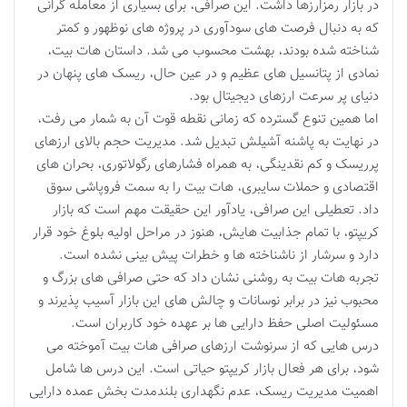
در بازار رمزارزها داشت. این صرافی، برای بسیاری از معامله گرانی
که به دنبال فرصت های سودآوری در پروژه های نوظهور و کمتر
شناخته شده بودند، بهشت محسوب می شد. داستان هات بیت،
نمادی از پتانسیل های عظیم و در عین حال، ریسک های پنهان در
دنیای پر سرعت ارزهای دیجیتال بود.
اما همین تنوع گسترده که زمانی نقطه قوت آن به شمار می رفت،
در نهایت به پاشنه آشیلش تبدیل شد. مدیریت حجم بالای ارزهای
پرریسک و کم نقدینگی، به همراه فشارهای رگولاتوری، بحران های
اقتصادی و حملات سایبری، هات بیت را به سمت فروپاشی سوق
داد. تعطیلی این صرافی، یادآور این حقیقت مهم است که بازار
کریپتو، با تمام جذابیت هایش، هنوز در مراحل اولیه بلوغ خود قرار
دارد و سرشار از ناشناخته ها و خطرات پیش بینی نشده است.
تجربه هات بیت به روشنی نشان داد که حتی صرافی های بزرگ و
محبوب نیز در برابر نوسانات و چالش های این بازار آسیب پذیرند و
مسئولیت اصلی حفظ دارایی ها بر عهده خود کاربران است.
درس هایی که از سرنوشت ارزهای صرافی هات بیت آموخته می
شود، برای هر فعال بازار کریپتو حیاتی است. این درس ها شامل
اهمیت مدیریت ریسک، عدم نگهداری بلندمدت بخش عمده دارایی