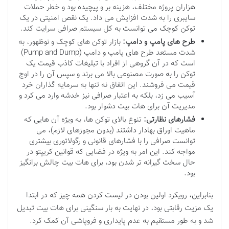
هزاران پروژه مختلف، هزینه بر و پیچیده بود و خطر حملات
سایبری را به شدت افزایش می داد. یک نقص امنیتی در یک
توکن کوچک می توانست به کل سیستم صرافی سرایت کند.
طرح های پامپ و دامپ:
بازار توکن های کوچک و نوظهور، به
شدت مستعد طرح های پامپ و دامپ (Pump and Dump)
است که در آن گروهی از افراد با تبلیغات کاذب قیمت یک
توکن را به صورت مصنوعی بالا می برند و سپس آن را در اوج
قیمت می فروشند. این اتفاق نه تنها به سرمایه گذاران خرد
آسیب می زد، بلکه به اعتبار صرافی نیز خدشه وارد می کرد و
مدیریت آن برای هات بیت دشوار بود.
فشارهای نظارتی:
تنوع بالای توکن ها، به ویژه آن هایی که
ماهیت اوراق بهادار داشتند (بدون مجوزهای لازم)، می
توانست صرافی را با فشارهای قانونی و رگولاتوری بیشتری
مواجه کند. این امر به ویژه در فضایی که قوانین کریپتو در
حال سخت گیرانه تر شدن بود، برای هات بیت چالش برانگیز
بود.
بنابراین، رویکرد اولین بودن در لیست کردن همه چیز که در ابتدا
یک مزیت رقابتی بود، در نهایت به بار سنگینی برای هات بیت تبدیل
شد و به طور مستقیم به عدم پایداری و فروپاشی آن کمک کرد.