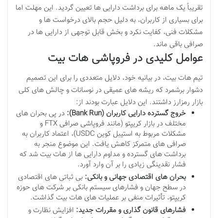
تقریباً یک ماهه برای برداشت دارایی ها تعیین گردید. این مهلت اما
برای بسیاری از کاربران، به دلیل حجم بالای درخواست ها و
مشکلات فنی، کفایت نکرد و بخش قابل توجهی از دارایی ها در
صرافی باقی ماند.
عوامل کلیدی در فروپاشی هات بیت
تیم هات بیت، در بیانیه خود، دلایل متعددی را برای این تصمیم
دشوار برشمرد که ریشه های عمیقی در نوسانات و چالش های کلی
بازار رمزارز داشتند. این دلایل عبارت بودند از:
خروج گسترده دارایی کاربران (Bank Run):
در پی بحران های
مختلف در بازار کریپتو (مانند فروپاشی صرافی FTX و
مشکلات مربوط به استیبل کوین USDC)، اعتماد کاربران به
صرافی های متمرکز کاهش یافت. این موضوع منجر به
برداشت های گسترده و مداوم دارایی ها از هات بیت شد که
فشار نقدینگی زیادی را بر آن وارد آورد.
بحران های اقتصادی جهانی و بانکی:
بی ثباتی های اقتصادی
در سطح جهان و فشارهای سیستم بانکی بر شرکت های حوزه
کریپتو، تأثیرات منفی بر عملیات های هات بیت گذاشت.
فشارهای قانون گذاری و مقررات جدید:
افزایش نظارت و