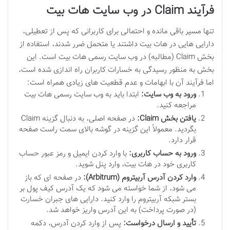
فرآیند Claim در وب سایت هات بیت
تنها مسیر باقی مانده و احتمالی برای کاربرانی که پس از تعطیلی،
دارایی هایی در هات بیت داشتند یا متحمل ضرر شدند، استفاده از
بخش Claim (مطالبه) در وب سایت رسمی هات بیت است. این
بخش به منظور رسیدگی به خسارات کاربران راه اندازی شده است،
اما فرآیند آن با ابهامات و عدم قطعیت های زیادی همراه است:
ورود به وب سایت:
ابتدا باید به وب سایت رسمی هات بیت
مراجعه کنید.
یافتن بخش Claim:
در صفحه اصلی، به دنبال گزینه Claim
بگردید. معمولاً این گزینه در گوشه بالای سمت راست صفحه
قرار دارد.
ورود به حساب کاربری:
با وارد کردن ایمیل و رمز عبور حساب
کاربری خود در هات بیت، وارد پنل شوید.
وارد کردن آدرس آربیتروم (Arbitrum):
در صفحه ای که باز
می شود، از شما خواسته می شود که یک آدرس کیف پول بر
بستر شبکه آربیتروم را وارد کنید. دارایی های جبران خسارت
(در صورت پرداخت) به این آدرس واریز خواهد شد.
تأیید و ارسال درخواست:
پس از وارد کردن آدرس، دکمه