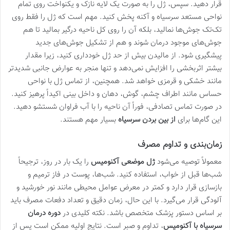
قرار دهید. سپس، ژل را به صورت یک لایه نازک و یکنواخت روی تمام
نواحی مستعد سرسیاه و آکنه پخش کنید. مهم است که ژل را فقط روی
تک‌تک جوش‌ها نمالید، بلکه آن را روی کل ناحیه درگیر بمالید تا هم
جوش‌های موجود درمان شوند و هم از تشکیل جوش‌های جدید
پیشگیری شود. از مالیدن بیش از حد ژل خودداری کنید، زیرا مقدار
بیشتر اثربخشی را افزایش نمی‌دهد و تنها منجر به عوارض جانبی شدیدتر
مانند خشکی و قرمزی خواهد شد. همچنین، از تماس ژل با نواحی
حساس مانند اطراف چشم، گوش، دهان و داخل بینی اکیداً پرهیز کنید.
در صورت تماس تصادفی، فوراً آن ناحیه را با آب فراوان شستشو دهید.
این گام‌ها برای
از بین بردن سرسیاه
بسیار مهم هستند.
زمان‌بندی و تداوم مصرف
معمولاً توصیه می‌شود
ژل موضعی آکنومیس
را یک بار در روز، ترجیحاً
شب‌ها قبل از خواب، استفاده کنید. شب‌ها، پوست در فاز ترمیم و
بازسازی قرار دارد و کمتر در معرض عوامل محیطی مانند نور خورشید و
آلودگی قرار می‌گیرد. با این حال، زمان دقیق و تعداد دفعات مصرف باید
بر اساس دستور پزشک متخصص باشد. نکته کلیدی در
دوره درمان
سرسیاه با آکنومیس
، تداوم و صبر است. نتایج اولیه ممکن است پس از