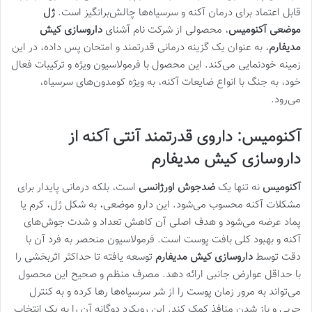
قابل اعتماد برای درمان آکنه و سرسیاه‌ها چالش‌برانگیز است.
ژل
موضعی آکنومیس
، محصولی از شرکت نام آشنای
داروسازی کیش
مدیفارم
، به عنوان یک گزینه درمانی قدرتمند و امتحان پس داده، در این
زمینه خودنمایی می‌کند. این محصول با فرمولاسیون ویژه و ترکیبات فعال
خود، به جنگ با انواع ضایعات آکنه، به ویژه کومدون‌های سرسیاه،
می‌رود.
آکنومیس: داروی قدرتمند آنتی آکنه از
داروسازی کیش مدیفارم
آکنومیس
نه تنها یک
ضدجوش اورژانسی
است، بلکه درمانی پایدار برای
مشکلات آکنه محسوب می‌شود. این دارو موضعی، به شکل ژل، کرم یا
پماد عرضه می‌شود و هدف اصلی آن کاهش تعداد و شدت جوش‌های
آکنه و بهبود کلی بافت پوست است. فرمولاسیون منحصر به فرد آن با
دقت توسط
داروسازی کیش مدیفارم
توسعه یافته تا حداکثر اثربخشی را
با حداقل عوارض جانبی ارائه دهد. مصرف منظم و صحیح این محصول
می‌تواند به مرور زمان پوست را از شر سرسیاه‌ها رها کرده و به کنترل
چربی و باز شدن منافذ کمک کند. این رویکرد دوگانه آن را به یک انتخاب