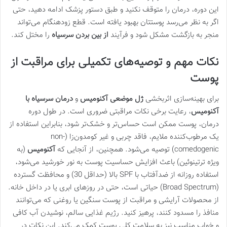
این دوره، درمان را متوقف نکنید و طبق دستور پزشک ادامه دهید، حتی
اگر به نظر می‌رسد پوستتان بهبود یافته است. قطع زودهنگام می‌تواند
منجر به بازگشت مشکل شود و فرآیند
از بین بردن سرسیاه
را مختل کند.
نکات مهم و توصیه‌های تکمیلی برای مراقبت از
پوست
برای بهینه‌سازی اثربخشی
ژل موضعی آکنومیس
و
درمان سرسیاه با
آکنومیس
، رعایت برخی نکات مراقبتی ضروری است. در طول دوره
درمان، پوست ممکن است حساس‌تر و خشک‌تر شود، بنابراین استفاده از
یک مرطوب‌کننده ملایم، فاقد چربی و غیر کومدون‌زا (non-
comedogenic) توصیه می‌شود. همچنین، از آنجایی که
آکنومیس
(به
ویژه ترتینوئین) باعث افزایش حساسیت پوست به نور خورشید می‌شود،
استفاده روزانه از ضدآفتاب با SPF بالا (حداقل 30) و محافظت گسترده
(Broad Spectrum) حیاتی است، حتی در روزهای ابری یا در داخل خانه.
از محصولات آرایشی و مراقبت از پوست سنگین یا روغنی که می‌توانند
منافذ را مسدود کنند، پرهیز کنید. رژیم غذایی سالم، نوشیدن آب کافی
و خواب مناسب نیز به سلامت کلی پوست کمک می‌کند. این نکات در