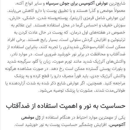
شایع‌ترین
عوارض آکنومیس برای جوش سرسیاه
و سایر انواع آکنه،
معمولاً موضعی و گذرا هستند و با تطبیق پوست با دارو کاهش می‌یابند.
این عوارض شامل قرمزی (اریتم)، پوسته‌پوسته شدن، خشکی، خارش،
سوزش خفیف و احساس گرما در محل استفاده هستند. این علائم به
خصوص در هفته‌های اول درمان، که پوست در حال عادت کردن به
ترتینوئین و افزایش گردش سلولی است، بسیار رایج هستند. برخی افراد
ممکن است آفتاب‌سوختگی شدیدتری را تجربه کنند، بنابراین استفاده از
ضدآفتاب و محافظت در برابر نور خورشید ضروری است. در موارد نادر،
واکنش‌های آلرژیک شدید مانند تورم صورت، زبان یا گلو، سرگیجه شدید
و بثورات پوستی گسترده ممکن است رخ دهد. در صورت مشاهده هرگونه
واکنش آلرژیک جدی، باید فوراً مصرف دارو را قطع کرده و به پزشک
مراجعه کنید. همچنین، اگر عوارض شایع ذکر شده به شدت آزاردهنده یا
طولانی‌مدت شدند، مشورت با پزشک توصیه می‌شود.
حساسیت به نور و اهمیت استفاده از ضدآفتاب
یکی از مهمترین موارد احتیاط در هنگام استفاده از
ژل موضعی
آکنومیس
، افزایش چشمگیر حساسیت پوست به نور خورشید است.