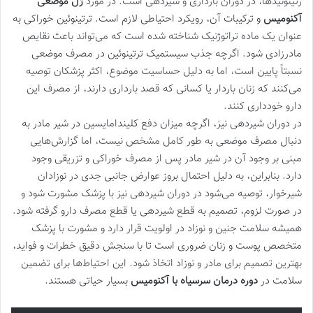
رتینوئیدها، در دوران بارداری و شیردهی است. در مورد
ژل موضعی
آکنومیس
و ترکیبات آن، رویکرد احتیاطی لازم است. ترتینوئین خوراکی به
عنوان یک ماده تراتوژنیک شناخته شده است که می‌تواند باعث نقایص
مادرزادی شود. اگرچه جذب سیستمیک ترتینوئین در مصرف موضعی
نسبتاً پایین است، اما به دلیل حساسیت موضوع، اکثر پزشکان توصیه
می‌کنند که زنان باردار یا کسانی که قصد بارداری دارند، از مصرف این
دارو خودداری کنند.
در دوران شیردهی نیز، اگرچه میزان دفع کلیندامایسین در شیر مادر به
دنبال مصرف موضعی به طور کامل مشخص نیست، اما گزارش‌هایی
مبنی بر وجود آن در شیر مادر پس از مصرف خوراکی و تزریقی وجود
دارد. بنابراین، به دلیل احتمال بروز عوارض جانبی جدی در نوزادان
شیرخوار، توصیه می‌شود در دوران شیردهی نیز با پزشک مشورت شود و
در صورت لزوم، تصمیم به قطع شیردهی یا قطع مصرف دارو گرفته شود.
همیشه سلامت جنین و نوزاد در اولویت قرار دارد و مشورت با پزشک
متخصص پوست و زنان ضروری است تا با سنجش دقیق خطرات و فواید،
بهترین تصمیم برای مادر و نوزاد اتخاذ شود. این احتیاط‌ها برای تضمین
سلامت در
دوره درمان سرسیاه با آکنومیس
بسیار حیاتی هستند.