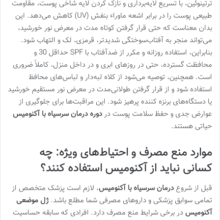
ترتینوئین، با تسریع لایه‌برداری و نازک کردن لایه شاخی پوست، مقاومت
طبیعی پوست را در برابر اشعه ماوراء بنفش (UV) کاهش می‌دهد. این
بدان معناست که حتی قرار گرفتن کوتاه مدت در معرض نور خورشید،
می‌تواند منجر به آفتاب‌سوختگی شدیدتر، قرمزی، لک و التهاب شود.
بنابراین، استفاده روزانه و مکرر از ضدآفتاب با SPF حداقل 30 و
محافظت گسترده، حتی در روزهای ابری و در داخل منزل، کاملاً ضروری
است. همچنین، توصیه می‌شود از کلاه لبه‌دار و لباس‌های محافظ
استفاده شود و از قرار گرفتن طولانی‌مدت در معرض نور مستقیم خورشید
یا دستگاه‌های برنزه کننده پرهیز شود. این مراقبت‌ها برای جلوگیری از
عوارض جدی و حفظ سلامت پوست در
دوره درمان سرسیاه با آکنومیس
حیاتی هستند.
موارد منع مصرف و احتیاط‌های ویژه: چه
کسانی نباید از آکنومیس استفاده کنند؟
قبل از شروع
درمان سرسیاه با آکنومیس
، لازم است پزشک متخصص از
تمامی سوابق پزشکی و داروهای مصرفی شما مطلع باشد.
ژل موضعی
آکنومیس
در برخی شرایط منع مصرف دارد. افرادی که سابقه حساسیت