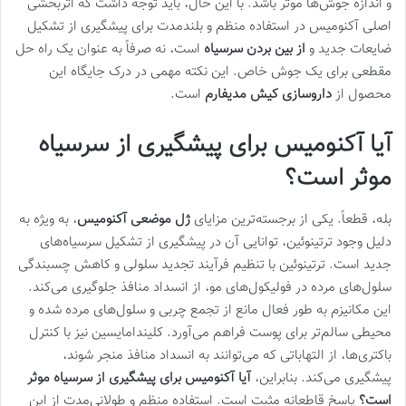
و اندازه جوش‌ها موثر باشد. با این حال، باید توجه داشت که اثربخشی
اصلی آکنومیس در استفاده منظم و بلندمدت برای پیشگیری از تشکیل
ضایعات جدید و
از بین بردن سرسیاه
است، نه صرفاً به عنوان یک راه حل
مقطعی برای یک جوش خاص. این نکته مهمی در درک جایگاه این
محصول از
داروسازی کیش مدیفارم
است.
آیا آکنومیس برای پیشگیری از سرسیاه
موثر است؟
بله، قطعاً. یکی از برجسته‌ترین مزایای
ژل موضعی آکنومیس
، به ویژه به
دلیل وجود ترتینوئین، توانایی آن در پیشگیری از تشکیل سرسیاه‌های
جدید است. ترتینوئین با تنظیم فرآیند تجدید سلولی و کاهش چسبندگی
سلول‌های مرده در فولیکول‌های مو، از انسداد منافذ جلوگیری می‌کند.
این مکانیزم به طور فعال مانع از تجمع چربی و سلول‌های مرده شده و
محیطی سالم‌تر برای پوست فراهم می‌آورد. کلیندامایسین نیز با کنترل
باکتری‌ها، از التهاباتی که می‌توانند به انسداد منافذ منجر شوند،
پیشگیری می‌کند. بنابراین،
آیا آکنومیس برای پیشگیری از سرسیاه موثر
است؟
پاسخ قاطعانه مثبت است. استفاده منظم و طولانی‌مدت از این