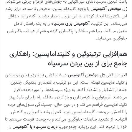
باعث تبدیل سرسیاه‌های غیرالتهابی به جوش‌های قرمز و چرکی می‌شوند.
ژل موضعی آکنومیس
با وجود کلیندامایسین، محیطی نامساعد برای رشد
این باکتری‌ها ایجاد کرده و به این ترتیب، خطر تشدید آکنه را به حداقل
می‌رساند. این ترکیب،
آکنومیس برای سرسیاه
را به یک راهکار کامل
تبدیل می‌کند، زیرا هم منافذ را پاکسازی کرده و هم از عواقب باکتریایی
جلوگیری می‌نماید.
هم‌افزایی ترتینوئین و کلیندامایسین: راهکاری
جامع برای از بین بردن سرسیاه
قدرت واقعی
ژل موضعی آکنومیس
در هم‌افزایی (سینرژی) بین ترتینوئین
و کلیندامایسین نهفته است. این دو ترکیب با همکاری یکدیگر، چندین
جنبه از تشکیل و تشدید آکنه، به ویژه سرسیاه‌ها، را مورد هدف قرار
می‌دهند. ترتینوئین با لایه‌برداری و باز کردن منافذ، راه را برای نفوذ بهتر
کلیندامایسین فراهم می‌کند و در عین حال، چسبندگی سلول‌های مرده
را کاهش می‌دهد. کلیندامایسین نیز با کنترل رشد باکتریایی و کاهش
التهاب، از تشدید ضایعات جلوگیری می‌کند و به پوست فرصت می‌دهد تا
خود را ترمیم کند. این رویکرد چندوجهی،
درمان سرسیاه با آکنومیس
را