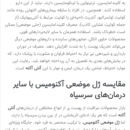
به کلیندامایسین، ترتینوئین یا لینکومایسین دارند، نباید از این دارو
استفاده کنند. همچنین، در افراد با سابقه بیماری‌های التهابی روده مانند
کولیت اولسراتیو، آنتریت ناحیه‌ای یا کولیت مرتبط با آنتی‌بیوتیک (از
جمله کولیت غشایی کاذب)، مصرف کلیندامایسین (حتی موضعی) ممکن
است خطرناک باشد. استفاده همزمان با سایر لایه‌بردارهای قوی،
محصولات حاوی الکل، صابون‌های ساینده و داروهای موضعی دیگر
می‌تواند تحریک پوست را به شدت افزایش دهد. مصرف در دوران
بارداری و شیردهی نیز نیاز به احتیاط فراوان و مشورت با پزشک دارد، که
در بخش‌های بعدی به تفصیل به آن پرداخته خواهد شد. رعایت این
موارد احتیاط، ضامن یک درمان ایمن و موثر با این
آنتی آکنه
است.
مقایسه ژل موضعی آکنومیس با سایر
درمان‌های سرسیاه
بازار محصولات مراقبت از پوست پر از انواع مختلفی از درمان‌های
آنتی
آکنه
است که هر یک ادعای اثربخشی در از بین بردن سرسیاه را دارند.
اما
ژل موضعی آکنومیس
، با ترکیب منحصر به فرد خود، جایگاه ویژه‌ای
در میان آن‌ها پیدا کرده است. درک تفاوت‌های آکنومیس با سایر ترکیبات