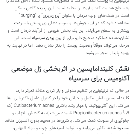
ترتینوئین به پوست کمک می‌کند تا محتویات مسدود شده داخل منافذ را
به سطح هدایت کند و آن‌ها را تخلیه نماید. این پدیده گاهی ممکن
است در هفته‌های اولیه درمان با عنوان “برون‌ریزی” یا “purging”
مشاهده شود که در آن، جوش‌ها و سرسیاه‌های زیرپوستی با سرعت
بیشتری به سطح می‌آیند. این یک بخش طبیعی از فرآیند درمان است و
نشان‌دهنده عملکرد صحیح دارو برای
از بین بردن سرسیاه
است. این
مرحله می‌تواند موقتاً وضعیت پوست را بدتر نشان دهد، اما در نهایت به
بهبود پایدار منجر می‌شود.
نقش کلیندامایسین در اثربخشی ژل موضعی
آکنومیس برای سرسیاه
در حالی که ترتینوئین بر تنظیم سلولی و باز کردن منافذ تمرکز دارد،
کلیندامایسین نقش مکمل و حیاتی خود را در کنترل عامل باکتریایی ایفا
می‌کند. این آنتی‌بیوتیک با مهار رشد باکتری Cutibacterium acnes (که
قبلاً Propionibacterium acnes نامیده می‌شد)، به کاهش التهاب و
جلوگیری از عفونت کمک می‌کند. باکتری‌ها در محیط بدون اکسیژن منافذ
مسدود شده، تکثیر می‌یابند و با تولید اسیدهای چرب و مواد التهابی،