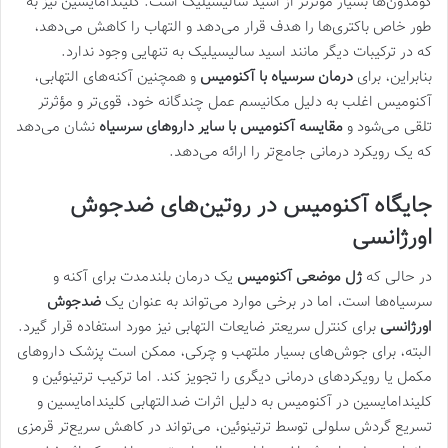
کومدون‌ها بسیار موثرتر از اسید سالیسیلیک است. کلیندامایسین نیز به
طور خاص باکتری‌ها را هدف قرار می‌دهد و التهاب را کاهش می‌دهد،
که در ترکیبات دیگر مانند اسید سالیسیلیک به تنهایی وجود ندارد.
بنابراین، برای
درمان سرسیاه با آکنومیس
و همچنین آکنه‌های التهابی،
آکنومیس اغلب به دلیل مکانیسم عمل چندگانه خود، قوی‌تر و مؤثرتر
تلقی می‌شود و
مقایسه آکنومیس با سایر داروهای سرسیاه
نشان می‌دهد
که یک رویکرد درمانی جامع‌تر را ارائه می‌دهد.
جایگاه آکنومیس در روتین‌های ضدجوش
اورژانسی
در حالی که
ژل موضعی آکنومیس
یک درمان بلندمدت برای آکنه و
سرسیاه‌ها است، اما در برخی موارد می‌تواند به عنوان یک
ضدجوش
اورژانسی
برای کنترل سریعتر ضایعات التهابی نیز مورد استفاده قرار گیرد.
البته، برای جوش‌های بسیار ملتهب و چرکی، ممکن است پزشک داروهای
مکمل یا رویکردهای درمانی دیگری را تجویز کند. اما ترکیب ترتینوئین و
کلیندامایسین در آکنومیس به دلیل اثرات ضدالتهابی کلیندامایسین و
تسریع گردش سلولی توسط ترتینوئین، می‌تواند در کاهش سریع‌تر قرمزی