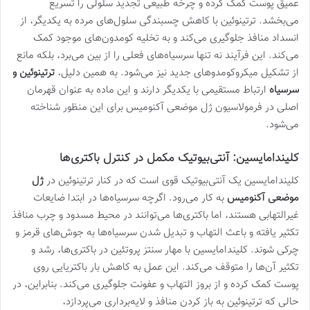
عمیق پوست کمک کرده و چرخه طبیعی تجدید سلولی را تسریع
می‌بخشد. ترتینوئین با کاهش چسبندگی سلول‌های مرده به یکدیگر، از
انسداد منافذ جلوگیری می‌کند و به تخلیه کومدون‌های موجود کمک
می‌کند. این فرآیند نه تنها سرسیاه‌های فعلی را از بین می‌برد، بلکه مانع
از تشکیل میکروکومدوهای جدید نیز می‌شود. به همین دلیل،
ترتینوئین و
سرسیاه
ارتباط مستقیمی با یکدیگر دارند و این ماده به عنوان قهرمان
اصلی در فرمولاسیون ژل موضعی آکنومیس برای این منظور شناخته
می‌شود.
کلیندامایسین: آنتی‌بیوتیک مکمل در کنترل باکتری‌ها
کلیندامایسین یک آنتی‌بیوتیک قوی است که در کنار ترتینوئین در
ژل
موضعی آکنومیس
به کار می‌رود. اگرچه سرسیاه‌ها در ابتدا ضایعات
غیرالتهابی هستند، اما باکتری‌ها می‌توانند در محیط مسدود و چرب منافذ
تکثیر یافته و باعث التهاب و تبدیل شدن سرسیاه‌ها به جوش‌های قرمز و
چرکی شوند. کلیندامایسین با مهار سنتز پروتئین در باکتری‌ها، رشد و
تکثیر آن‌ها را متوقف می‌کند. این عمل به کاهش بار باکتریایی روی
پوست کمک کرده و از بروز التهاب و عفونت جلوگیری می‌کند. بنابراین، در
حالی که ترتینوئین به باز کردن منافذ و لایه‌برداری می‌پردازد،