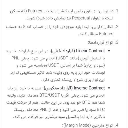
دسترسی: از منوی پایین اپلیکیشن وارد تب Futures (که ممکن
است با عنوان Perpetual نیز نمایش داده شود) شوید.
انتقال دارایی: ابتدا باید موجودی خود را از حساب Spot به حساب
Futures منتقل کنید.
انواع قراردادها:
Linear Contract (قرارداد خطی):
در این نوع قرارداد، تسویه
با استیبل کوین (مانند USDT) انجام می شود. یعنی PNL
(سود و زیان) شما بر اساس USDT محاسبه می شود و
نوسانات خود ارز پایه روی وثیقه شما تاثیر مستقیمی ندارد.
این نوع برای شروع ریسک کمتری دارد.
Inverse Contract (قرارداد معکوس):
تسویه با خود ارز پایه
انجام می شود. یعنی اگر با BTC/USDT معامله کنید، وثیقه
شما هم BTC خواهد بود. در این حالت، هم از حرکت قیمت
BTC سود یا ضرر می کنید و هم از PNL معامله. ریسک
بالاتری دارد اما پتانسیل سود بیشتری نیز فراهم می کند.
انواع مارجین (Margin Mode):