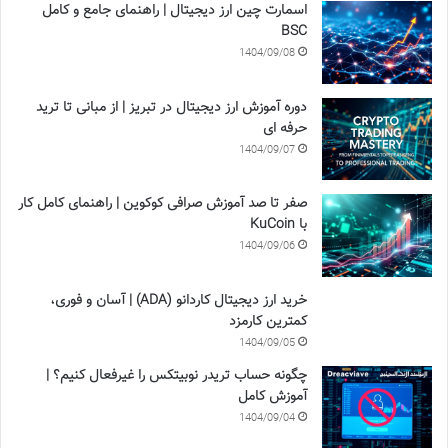
اسمارت چین ارز دیجیتال | راهنمای جامع و کامل
BSC
1404/09/08
دوره آموزش ارز دیجیتال در تبریز | از مبانی تا ترید
حرفه ای
1404/09/07
صفر تا صد آموزش صرافی کوکوین | راهنمای کامل کار
با KuCoin
1404/09/06
خرید ارز دیجیتال کاردانو (ADA) | آسان و فوری،
کمترین کارمزد
1404/09/05
چگونه حساب تریدر نوبیتکس را غیرفعال کنیم؟ |
آموزش کامل
1404/09/04