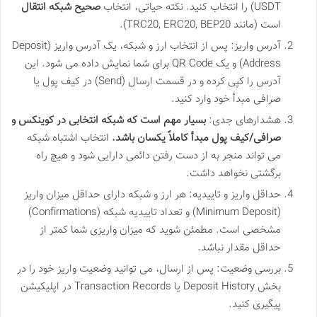
USDT) را انتخاب کنید. نکته حیاتی، انتخاب
صحیح شبکه انتقال
است (مانند TRC20, ERC20, BEP20).
آدرس واریز: پس از انتخاب ارز و شبکه، یک آدرس واریز (Deposit
Address) و یک QR Code برای شما نمایش داده می شود. این
آدرس را کپی کرده و در قسمت ارسال (Send) در کیف پول یا
صرافی مبدأ خود وارد کنید.
هشدارهای جدی:
بسیار مهم است که شبکه انتخابی در کوینکس و
صرافی/کیف پول مبدأ کاملاً یکسان باشد.
انتخاب اشتباه شبکه
می تواند منجر به از دست رفتن دائمی دارایی شود و هیچ راه
برگشتی نخواهد داشت.
حداقل واریز و تاییدیه: هر ارز و شبکه دارای حداقل میزان واریز
(Minimum Deposit) و تعداد تاییدیه شبکه (Confirmations)
مشخصی است. مطمئن شوید که میزان واریزی شما کمتر از
حداقل مقدار نباشد.
بررسی وضعیت: پس از ارسال، می توانید وضعیت واریز خود را در
بخش Deposit History یا Transaction Records در اپلیکیشن
پیگیری کنید.