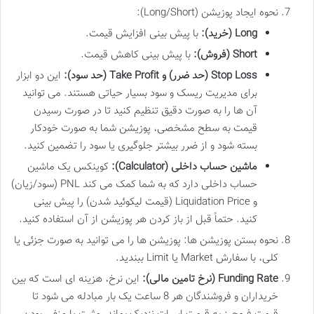
نحوه ایجاد پوزیشن (Long/Short):
Long (خرید):
با پیش بینی افزایش قیمت.
Short (فروش):
با پیش بینی کاهش قیمت.
Stop Loss (حد ضرر) و Take Profit (حد سود):
این دو ابزار
برای مدیریت ریسک و سود بسیار حیاتی هستند. می توانید
آن ها را به صورت دقیق تنظیم کنید تا در صورت رسیدن
قیمت به سطح مشخصی، پوزیشن شما به صورت خودکار
بسته شود و از ضرر بیشتر جلوگیری یا سود را تضمین کنید.
ماشین حساب داخلی (Calculator):
کوینکس یک ماشین
حساب داخلی دارد که به شما کمک می کند PNL (سود/زیان)
و Liquidation Price (قیمت لیکوئید شدن) را پیش بینی
کنید. حتماً قبل از باز کردن هر پوزیشن از آن استفاده کنید.
نحوه بستن پوزیشن ها: پوزیشن ها را می توانید به صورت جزئی یا
کلی، با سفارش Market یا Limit ببندید.
Funding Rate (نرخ تامین مالی):
این نرخ، هزینه ای است که بین
خریداران و فروشندگان هر 8 ساعت یک بار مبادله می شود تا