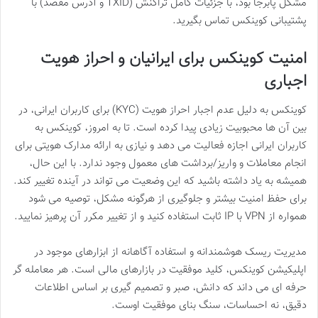
مشکل پابرجا بود، با جزئیات کامل تراکنش (TXID و آدرس مقصد) با
پشتیبانی کوینکس تماس بگیرید.
امنیت کوینکس برای ایرانیان و احراز هویت
اجباری
کوینکس به دلیل عدم اجبار احراز هویت (KYC) برای کاربران ایرانی، در
بین آن ها محبوبیت زیادی پیدا کرده است. تا به امروز، کوینکس به
کاربران ایرانی اجازه فعالیت می دهد و نیازی به ارائه مدارک هویتی برای
انجام معاملات و واریز/برداشت های معمول وجود ندارد. با این حال،
همیشه به یاد داشته باشید که این وضعیت می تواند در آینده تغییر کند.
برای حفظ امنیت بیشتر و جلوگیری از هرگونه مشکل، توصیه می شود
همواره از VPN با IP ثابت استفاده کنید و از تغییر مکرر آن پرهیز نمایید.
مدیریت ریسک هوشمندانه و استفاده آگاهانه از ابزارهای موجود در
اپلیکیشن کوینکس، کلید موفقیت در بازارهای مالی است. هر معامله گر
حرفه ای می داند که دانش، صبر و تصمیم گیری بر اساس اطلاعات
دقیق، نه احساسات، سنگ بنای موفقیت اوست.